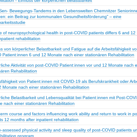
litation - Einfluss der körperlichen Belastbarkeit
Sen- Bewegungs-Tandems in den Lebenswelten Chemnitzer Seniorinn
ren: ein Beitrag zur kommunalen Gesundheitsförderung" – eine
arkeitsstudie
 of neuropsychological health in post-COVID patients differs 6 and 1
inpatient rehabilitation
ss von körperlicher Belastbarkeit und Fatigue auf die Arbeitsfähigkeit vo
Patient:innen 6 und 12 Monate nach einer stationären Rehabilitation
liche Aktivität von post-COVID Patient:innen vor und 12 Monate nach e
nären Rehabilitation
sfähigkeit von Patient:innen mit COVID-19 als Berufskrankheit oder Arbe
 Monate nach einer stationären Rehabilitation
liche Belastbarkeit und Lebensqualität bei Patient:innen mit Post-COV
 nach einer stationären Rehabilitation
erm course and factors influencing work ability and return to work in 
ts 12 months after inpatient rehabilitation
-assessed physical activity and sleep quality of post-COVID patients 
bilitation program