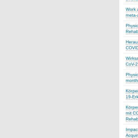
Work a
meta-
Physic
Rehabi
Heraus
COVID
Wirksa
CoV-2 
Physic
months
Körper
19-Erk
Körper
mit CO
Rehabi
Impact
Acqui