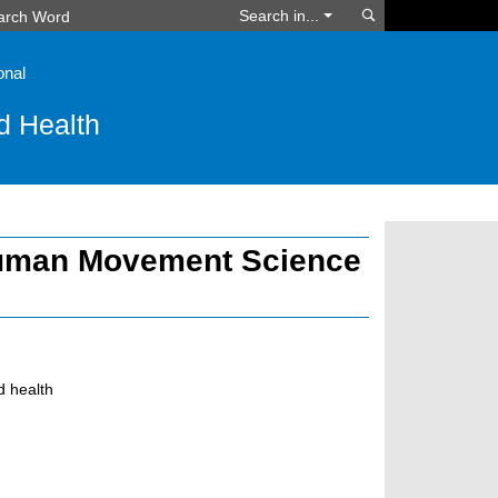
Search
Search in...
onal
d Health
f Human Movement Science
d health