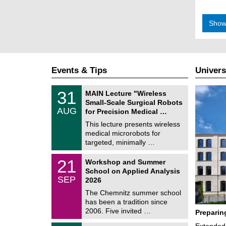
Show
Events & Tips
Univers
T
3
31
MAIN Lecture "Wireless
U
1
Small-Scale Surgical Robots
C
/
AUG
h
for Precision Medical …
0
e
8
This lecture presents wireless
m
/
medical microrobots for
n
2
i
targeted, minimally …
0
t
2
z
M
6
2
21
Workshop and Summer
a
1
School on Applied Analysis
t
/
SEP
h
2026
0
e
9
The Chemnitz summer school
m
/
has been a tradition since
a
2
t
2006. Five invited …
Preparin
0
i
2
c
T
Extended 