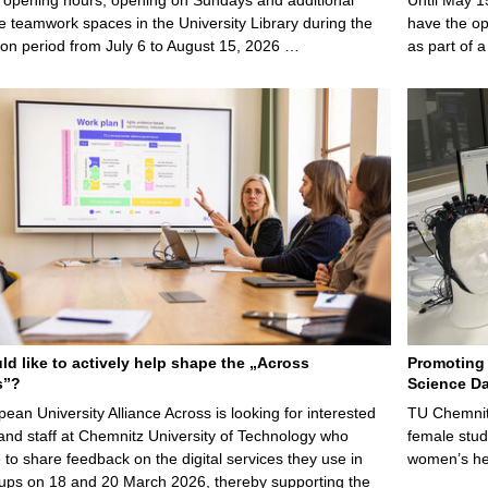
e teamwork spaces in the University Library during the
have the opp
on period from July 6 to August 15, 2026 …
as part of a
d like to actively help shape the „Across
Promoting 
s”?
Science Da
ean University Alliance Across is looking for interested
TU Chemnitz
and staff at Chemnitz University of Technology who
female stud
e to share feedback on the digital services they use in
women’s he
ups on 18 and 20 March 2026, thereby supporting the