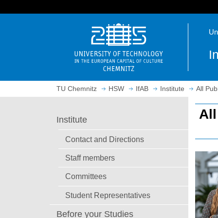
J
u
O
m
Un
p
p
e
t
I
n
o
h
m
o
a
TU Chemnitz
HSW
IfAB
Institute
All Pub
m
i
e
n
Al
p
c
Institute
a
o
g
n
Contact and Directions
e
t
Staff members
e
n
Committees
t
Student Representatives
Before your Studies