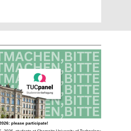
026: please participate!
5, 2026, students at Chemnitz University of Technology