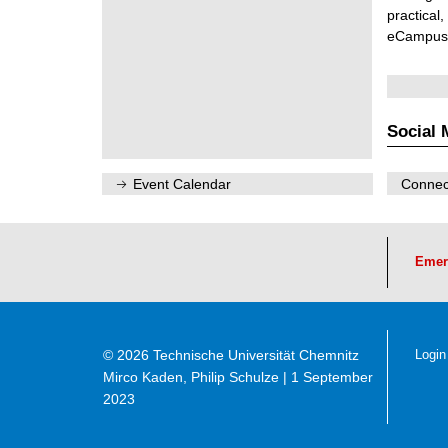
n
practical
w
i
eCampus
s
s
e
n
s
c
Social 
h
a
f
t
Event Calendar
Connect
l
i
c
h
e
Emer
n
N
a
c
h
w
© 2026 Technische Universität Chemnitz
Login
u
Mirco Kaden, Philip Schulze
| 1 September
c
h
2023
s