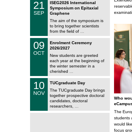
6
2
21
ISEG2026 International
s
U
1
reservabl
Symposium on Epitaxial
C
/
SEP
examinati
h
Graphene
0
e
9
The aim of the symposium is
m
/
to bring together scientists
n
2
i
from the field of …
0
t
2
z
T
6
0
09
Enrolment Ceremony
U
9
2026/2027
C
/
OCT
h
1
New students are greeted
e
0
each year at the beginning of
m
/
the winter semester in a
n
2
i
cherished …
0
t
2
z
Z
6
1
10
TUCgraduate Day
e
0
n
The TUCgraduate Day brings
/
NOV
t
1
together prospective doctoral
r
Who woul
1
candidates, doctoral
u
eCampu
/
researchers, …
m
2
f
The Europ
0
ü
2
students 
r
6
d
would lik
e
focus gro