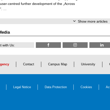
, user-centred further development of the „Across
“. …
Show more articles
Media
 with Us:
gency
Contact
Campus Map
University
Legal Notice
Data Protection
Cookies
Ac