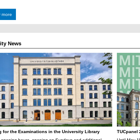
 more
ity News
g for the Examinations in the University Library
TUCpanel 2
opening hours, opening on Sundays and additional
Until May 1