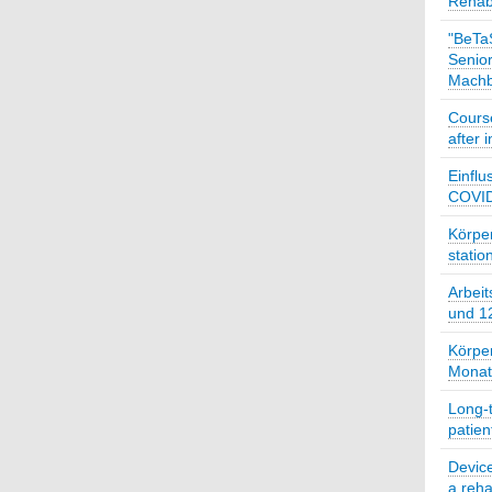
Rehabi
"BeTa
Senio
Machb
Course
after 
Einflu
COVID 
Körper
statio
Arbeit
und 12
Körper
Monate
Long-t
patien
Device
a reha