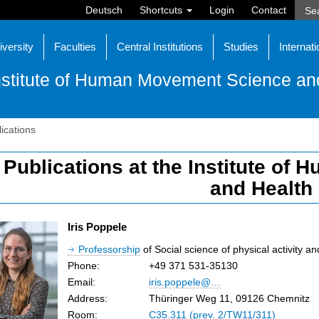
Deutsch
Shortcuts
Login
Contact
iversity
Faculties
Central Institutions
Studies
Internati
nstitute of Human Movement Science an
lications
l Publications at the Institute o
and Health
Iris Poppele
Professorship
of Social science of physical activity an
Phone:
+49 371 531-35130
Email:
iris.poppele@…
Address:
Thüringer Weg 11, 09126 Chemnitz
Room:
C35.311 (prev. 2/TW11/311)