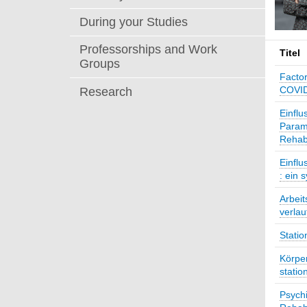
During your Studies
Professorships and Work
Titel
Groups
Factor
COVID
Research
Einflu
Parame
Rehabi
Einflu
: ein 
Arbeit
verlau
Statio
Körper
statio
Psych