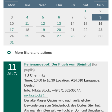
t
Mon
Tue
Wed
Thu
Fri
Sat
Sun
e
1
2
r
3
4
5
6
7
8
9
10
11
12
13
14
15
16
17
18
19
20
21
22
23
24
25
26
27
28
29
30
31
More filters and actions
E
11
T
Ferienangebot: Der Fluch von Steinhut
(for
v
u
pupils)
AUG
e
e
TU Chemnitz
n
s
Time:
10:00 to 16:30
Location:
A14.010
Language:
Deutsch
d
t
Info:
Nikita Stock, +49 371 531-36077,
a
s
nikita.stock@…
y
Der alte Magier Qadius wird nach anfänglicher
,
Bewunderung zum Sündenbock des Dorfes Steinhut.
1
Als man ihn töten will, verflucht er Dorf und Umgebung.