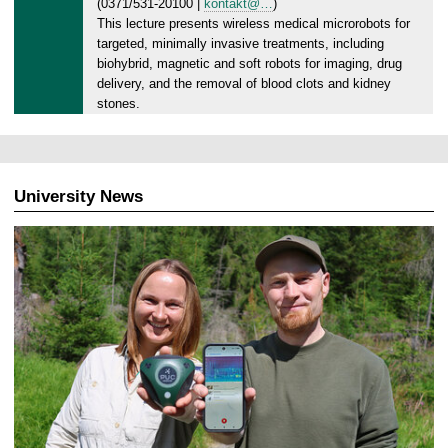
(0371/531-20100 |
kontakt@…
)
0
This lecture presents wireless medical microrobots for
8
targeted, minimally invasive treatments, including
.
biohybrid, magnetic and soft robots for imaging, drug
2
delivery, and the removal of blood clots and kidney
0
stones.
2
6
University News