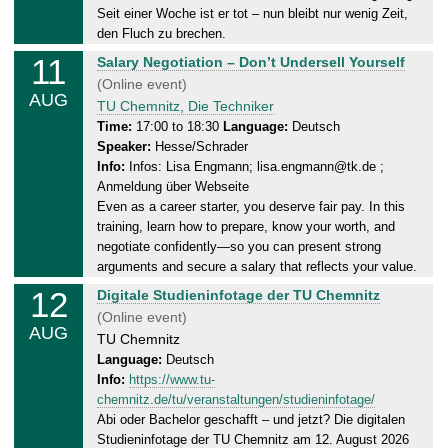
1
Seit einer Woche ist er tot – nun bleibt nur wenig Zeit,
.
den Fluch zu brechen.
0
11
T
Salary Negotiation – Don’t Undersell Yourself
8
u
(Online event)
.
AUG
e
TU Chemnitz, Die Techniker
2
s
Time:
17:00 to 18:30
Language:
Deutsch
0
Speaker:
Hesse/Schrader
d
2
Info:
Infos: Lisa Engmann; lisa.engmann@tk.de ;
a
6
Anmeldung über Webseite
y
Even as a career starter, you deserve fair pay. In this
,
training, learn how to prepare, know your worth, and
1
negotiate confidently—so you can present strong
1
arguments and secure a salary that reflects your value.
.
12
W
Digitale Studieninfotage der TU Chemnitz
0
e
(Online event)
8
AUG
d
TU Chemnitz
.
n
Language:
Deutsch
2
Info:
https://www.tu-
e
0
chemnitz.de/tu/veranstaltungen/studieninfotage/
s
2
Abi oder Bachelor geschafft – und jetzt? Die digitalen
d
6
Studieninfotage der TU Chemnitz am 12. August 2026
a