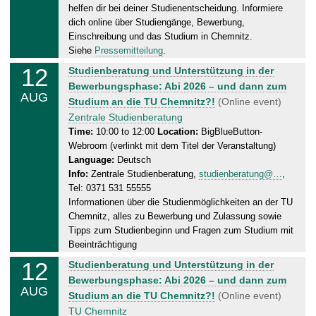
helfen dir bei deiner Studienentscheidung. Informiere
y
dich online über Studiengänge, Bewerbung,
,
Einschreibung und das Studium in Chemnitz.
1
Siehe
Pressemitteilung
.
2
12
W
Studienberatung und Unterstützung in der
.
e
Bewerbungsphase: Abi 2026 – und dann zum
0
AUG
d
Studium an die TU Chemnitz?!
(Online event)
8
n
Zentrale Studienberatung
.
e
Time:
10:00 to 12:00
Location:
BigBlueButton-
2
Webroom (verlinkt mit dem Titel der Veranstaltung)
s
0
Language:
Deutsch
d
2
Info:
Zentrale Studienberatung,
studienberatung@…
,
a
6
Tel: 0371 531 55555
y
Informationen über die Studienmöglichkeiten an der TU
,
Chemnitz, alles zu Bewerbung und Zulassung sowie
1
Tipps zum Studienbeginn und Fragen zum Studium mit
2
Beeinträchtigung
.
12
W
Studienberatung und Unterstützung in der
0
e
Bewerbungsphase: Abi 2026 – und dann zum
8
AUG
d
Studium an die TU Chemnitz?!
(Online event)
.
n
TU Chemnitz