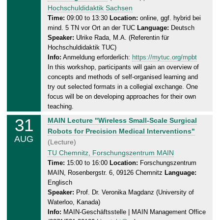
.
d
Hochschuldidaktik Sachsen
2
a
Time:
09:00 to 13:30
Location:
online, ggf. hybrid bei
0
mind. 5 TN vor Ort an der TUC
Language:
Deutsch
y
2
Speaker:
Ulrike Rada, M.A. (Referentin für
,
6
Hochschuldidaktik TUC)
2
Info:
Anmeldung erforderlich:
https://mytuc.org/mpbt
8
In this workshop, participants will gain an overview of
.
concepts and methods of self-organised learning and
0
try out selected formats in a collegial exchange. One
8
focus will be on developing approaches for their own
.
teaching.
2
31
M
MAIN Lecture "Wireless Small-Scale Surgical
0
o
Robots for Precision Medical Interventions"
2
AUG
n
(Lecture)
6
d
TU Chemnitz, Forschungszentrum MAIN
a
Time:
15:00 to 16:00
Location:
Forschungszentrum
MAIN, Rosenbergstr. 6, 09126 Chemnitz
Language:
y
Englisch
,
Speaker:
Prof. Dr. Veronika Magdanz (University of
3
Waterloo, Kanada)
1
Info:
MAIN-Geschäftsstelle | MAIN Management Office
.