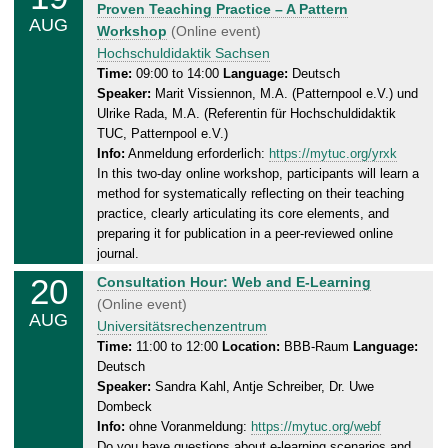
e
Proven Teaching Practice – A Pattern
8
AUG
d
Workshop
(Online event)
.
n
Hochschuldidaktik Sachsen
2
e
Time:
09:00 to 14:00
Language:
Deutsch
0
Speaker:
Marit Vissiennon, M.A. (Patternpool e.V.) und
s
2
Ulrike Rada, M.A. (Referentin für Hochschuldidaktik
d
6
TUC, Patternpool e.V.)
a
Info:
Anmeldung erforderlich:
https://mytuc.org/yrxk
y
In this two-day online workshop, participants will learn a
,
method for systematically reflecting on their teaching
1
practice, clearly articulating its core elements, and
9
preparing it for publication in a peer-reviewed online
.
journal.
0
20
T
Consultation Hour: Web and E-Learning
8
h
(Online event)
.
AUG
u
Universitätsrechenzentrum
2
r
Time:
11:00 to 12:00
Location:
BBB-Raum
Language:
0
Deutsch
s
2
Speaker:
Sandra Kahl, Antje Schreiber, Dr. Uwe
d
6
Dombeck
a
Info:
ohne Voranmeldung:
https://mytuc.org/webf
y
Do you have questions about e-learning scenarios and