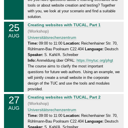
,
tools or about website creation and testing? Together
2
with you, we look at your scenario and find a suitable
0
solution.
.
25
T
Creating websites with TUCAL, Part 1
0
u
(Workshop)
8
AUG
e
Universitätsrechenzentrum
.
s
Time:
09:00 to 11:00
Location:
Reichenhainer Str. 70,
2
Rühlmann-Bau Poolraum C22.404
Language:
Deutsch
d
0
Speaker:
S. Kahl/A. Schreiber
a
2
Info:
Anmeldung über OPAL:
https://mytuc.org/phgt
y
6
The course aims to clarify the most important
,
questions for future web authors. Using an example, we
2
will jointly create a small website in the corporate
5
design of the TUC and use the tools and modules
.
provided.
0
27
T
Creating websites with TUCAL, Part 2
8
h
(Workshop)
.
AUG
u
Universitätsrechenzentrum
2
r
Time:
09:00 to 11:00
Location:
Reichenhainer Str. 70,
0
Rühlmann-Bau Poolraum C22.404
Language:
Deutsch
s
2
Speaker:
S. Kahl/A. Schreiber