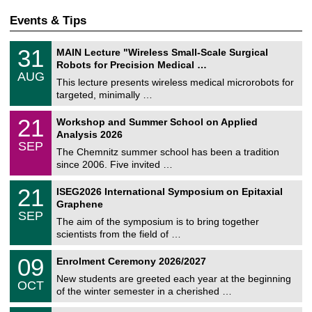
Events & Tips
T
3
31
MAIN Lecture "Wireless Small-Scale Surgical
U
1
Robots for Precision Medical …
C
/
AUG
h
0
This lecture presents wireless medical microrobots for
e
8
targeted, minimally …
m
/
n
2
M
i
2
21
Workshop and Summer School on Applied
0
a
t
1
2
Analysis 2026
t
z
/
6
SEP
h
0
The Chemnitz summer school has been a tradition
e
9
since 2006. Five invited …
m
/
a
2
T
t
2
21
ISEG2026 International Symposium on Epitaxial
0
U
i
1
2
Graphene
C
c
/
6
SEP
h
s
0
The aim of the symposium is to bring together
e
9
scientists from the field of …
m
/
n
2
T
i
0
09
Enrolment Ceremony 2026/2027
0
U
t
9
2
C
z
New students are greeted each year at the beginning
/
6
OCT
h
1
of the winter semester in a cherished …
e
0
m
Z
/