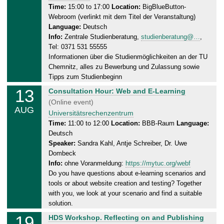
2
e
Time:
15:00 to 17:00
Location:
BigBlueButton-
0
Webroom (verlinkt mit dem Titel der Veranstaltung)
s
2
Language:
Deutsch
d
6
Info:
Zentrale Studienberatung,
studienberatung@…
,
a
Tel: 0371 531 55555
y
Informationen über die Studienmöglichkeiten an der TU
,
Chemnitz, alles zu Bewerbung und Zulassung sowie
1
Tipps zum Studienbeginn
2
13
T
Consultation Hour: Web and E-Learning
.
h
(Online event)
0
AUG
u
Universitätsrechenzentrum
8
r
Time:
11:00 to 12:00
Location:
BBB-Raum
Language:
.
Deutsch
s
2
Speaker:
Sandra Kahl, Antje Schreiber, Dr. Uwe
d
0
Dombeck
a
2
Info:
ohne Voranmeldung:
https://mytuc.org/webf
y
6
Do you have questions about e-learning scenarios and
,
tools or about website creation and testing? Together
1
with you, we look at your scenario and find a suitable
3
solution.
.
19
W
HDS Workshop. Reflecting on and Publishing
0