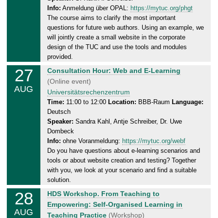
d
6
Info:
Anmeldung über OPAL:
https://mytuc.org/phgt
a
The course aims to clarify the most important
y
questions for future web authors. Using an example, we
,
will jointly create a small website in the corporate
2
design of the TUC and use the tools and modules
7
provided.
.
27
T
Consultation Hour: Web and E-Learning
0
h
(Online event)
8
AUG
u
Universitätsrechenzentrum
.
r
Time:
11:00 to 12:00
Location:
BBB-Raum
Language:
2
Deutsch
s
0
Speaker:
Sandra Kahl, Antje Schreiber, Dr. Uwe
d
2
Dombeck
a
6
Info:
ohne Voranmeldung:
https://mytuc.org/webf
y
Do you have questions about e-learning scenarios and
,
tools or about website creation and testing? Together
2
with you, we look at your scenario and find a suitable
7
solution.
.
28
F
HDS Workshop. From Teaching to
0
r
Empowering: Self-Organised Learning in
8
AUG
i
Teaching Practice
(Workshop)