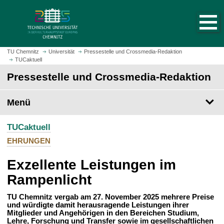
S
S
t
p
a
r
r
i
t
n
TU Chemnitz
Universität
Pressestelle und Crossmedia-Redaktion
s
TUCaktuell
g
e
e
Pressestelle und Crossmedia-Redaktion
i
z
t
u
Menü
e
m
a
H
u
TUCaktuell
a
f
u
EHRUNGEN
r
p
u
Exzellente Leistungen im
t
f
i
Rampenlicht
e
n
n
h
TU Chemnitz vergab am 27. November 2025 mehrere Preise
und würdigte damit herausragende Leistungen ihrer
a
Mitglieder und Angehörigen in den Bereichen Studium,
l
Lehre, Forschung und Transfer sowie im gesellschaftlichen