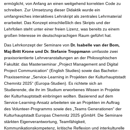
ermöglicht, von Anfang an einen weitgehend korrekten Code zu
schreiben. Zur Umsetzung dieser Didaktik wurde ein
umfangreiches interaktives Lehrskript als zentrales Lehrmaterial
erarbeitet. Das Konzept einschließlich des Skripts und der
Lehrfolien steht unter einer freien Lizenz, was bereits zu einem
großen Interesse im deutschsprachigen Raum geführt hat.
Das Lehrkonzept der Seminare von
Dr. Isabelle van der Bom,
Maj-Britt Krone und Dr. Stefanie Troppmann
umfasste zwei
praxisorientierte Lehrveranstaltungen an der Philosophischen
Fakultät: das Masterseminar „Project Management and Digital
Project Communication“ (English Studies) sowie das Bachelor-
Praxisseminar „Service-Learning in Projekten der Kulturhauptstadt
Chemnitz 2025“ (Europa-Studien). Es richtete sich an
Studierende, die ihr im Studium erworbenes Wissen in Projekte
der Kulturhauptstadt einbringen wollten. Basierend auf dem
Service-Learning-Ansatz arbeiteten sie an Projekten im Auftrag
des Volunteer-Programms sowie des „Teams Generationen“ der
Kulturhauptstadt Europas Chemnitz 2025 gGmbH. Die Seminare
stärkten Eigenverantwortung, Teamfähigkeit,
Kommunikationskompetenz, kritische Reflexion und interkulturelle