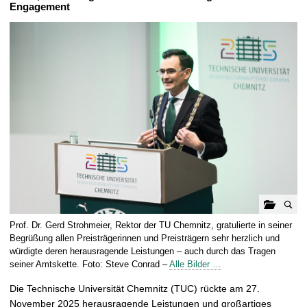
t
Engagement
G
Prof. Dr. Gerd Strohmeier, Rektor der TU Chemnitz, gratulierte in seiner
a
Begrüßung allen Preisträgerinnen und Preisträgern sehr herzlich und
l
würdigte deren herausragende Leistungen – auch durch das Tragen
seiner Amtskette. Foto: Steve Conrad –
Alle Bilder …
e
r
Die Technische Universität Chemnitz (TUC) rückte am 27.
i
November 2025 herausragende Leistungen und großartiges