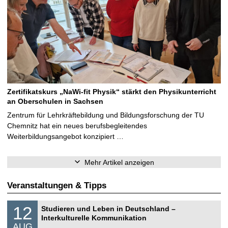
Zertifikatskurs „NaWi-fit Physik“ stärkt den Physikunterricht
an Oberschulen in Sachsen
Zentrum für Lehrkräftebildung und Bildungsforschung der TU
Chemnitz hat ein neues berufsbegleitendes
Weiterbildungsangebot konzipiert …
Mehr Artikel anzeigen
Veranstaltungen & Tipps
S
1
12
Studieren und Leben in Deutschland –
o
2
Interkulturelle Kommunikation
n
.
AUG
s