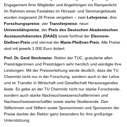
e
Engagement ihrer Mitglieder und Angehörigen ins Rampenlicht.
ö
Im Rahmen eines Festaktes im Hörsaal- und Seminargebäude
f
wurden insgesamt 28 Preise vergeben – zwei
Lehrpreise
,
drei
f
Forschungspreise
,
vier
Transferpreise
,
neun
n
Universitätspreise
, der
Preis des Deutschen Akademischen
e
Austauschdienstes (DAAD)
sowie fünfmal der
Eleonore-
n
Dießner-Preis
und viermal der
Marie-Pleißner-Preis
. Alle Preise
sind mit jeweils 1.000 Euro dotiert.
Prof. Dr. Gerd Strohmeier
, Rektor der TUC, gratulierte allen
Preisträgerinnen und Preisträgern sehr herzlich und würdigte ihre
Leistungen. Mit der Preisverleihung werde deutlich, dass die TU
Chemnitz nicht nur in der Forschung, sondern auch in der Lehre
und im Transfer in Wirtschaft und Gesellschaft Herausragendes
leiste. Es gebe an der TU Chemnitz nicht nur starke Forschende,
sondern auch starke Nachwuchswissenschaftlerinnen und
Nachwuchswissenschaftler sowie starke Studierende. Den
Stifterinnen und Stiftern sowie Sponsorinnen und Sponsoren der
Preise dankte der Rektor ganz besonders für ihre großartige
Unterstützung.