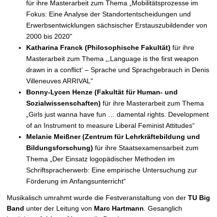
für ihre Masterarbeit zum Thema „Mobilitätsprozesse im
Fokus: Eine Analyse der Standortentscheidungen und
Erwerbsentwicklungen sächsischer Erstauszubildender von
2000 bis 2020"
Katharina Franck (Philosophische Fakultät)
für ihre
Masterarbeit zum Thema „,Language is the first weapon
drawn in a conflict‘ – Sprache und Sprachgebrauch in Denis
Villeneuves ARRIVAL"
Bonny-Lycen Henze
(Fakultät für Human- und
Sozialwissenschaften)
für ihre Masterarbeit zum Thema
„Girls just wanna have fun … damental rights. Development
of an Instrument to measure Liberal Feminist Attitudes“
Melanie Meißner (Zentrum für Lehrkräftebildung und
Bildungsforschung)
für ihre Staatsexamensarbeit zum
Thema „Der Einsatz logopädischer Methoden im
Schriftspracherwerb: Eine empirische Untersuchung zur
Förderung im Anfangsunterricht“
Musikalisch umrahmt wurde die Festveranstaltung von der
TU Big
Band
unter der Leitung von
Marc Hartmann
. Gesanglich