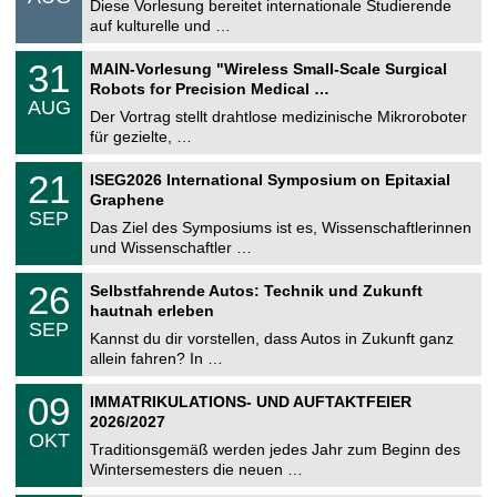
0
Diese Vorlesung bereitet internationale Studierende
t
8
auf kulturelle und …
i
.
g
2
T
e
3
31
MAIN-Vorlesung "Wireless Small-Scale Surgical
0
U
1
2
Robots for Precision Medical …
C
.
6
AUG
h
0
Der Vortrag stellt drahtlose medizinische Mikroroboter
e
8
für gezielte, …
m
.
n
2
T
i
2
21
ISEG2026 International Symposium on Epitaxial
0
U
t
1
2
Graphene
C
z
.
6
SEP
h
0
Das Ziel des Symposiums ist es, Wissenschaftlerinnen
e
9
und Wissenschaftler …
m
.
n
2
T
i
2
26
Selbstfahrende Autos: Technik und Zukunft
0
U
t
6
2
hautnah erleben
C
z
.
6
SEP
h
0
Kannst du dir vorstellen, dass Autos in Zukunft ganz
e
9
allein fahren? In …
m
.
n
2
T
i
0
09
IMMATRIKULATIONS- UND AUFTAKTFEIER
0
U
t
9
2
2026/2027
C
z
.
6
OKT
h
1
Traditionsgemäß werden jedes Jahr zum Beginn des
e
0
Wintersemesters die neuen …
m
.
n