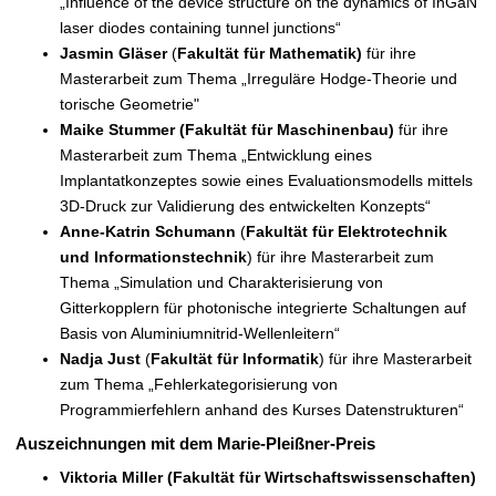
„Influence of the device structure on the dynamics of InGaN
laser diodes containing tunnel junctions“
Jasmin Gläser
(
Fakultät für Mathematik)
für ihre
Masterarbeit zum Thema „Irreguläre Hodge-Theorie und
torische Geometrie"
Maike Stummer (Fakultät für Maschinenbau)
für ihre
Masterarbeit zum Thema „Entwicklung eines
Implantatkonzeptes sowie eines Evaluationsmodells mittels
3D-Druck zur Validierung des entwickelten Konzepts“
Anne-Katrin Schumann
(
Fakultät für Elektrotechnik
und Informationstechnik
)
für ihre Masterarbeit zum
Thema „Simulation und Charakterisierung von
Gitterkopplern für photonische integrierte Schaltungen auf
Basis von Aluminiumnitrid-Wellenleitern“
Nadja Just
(
Fakultät für Informatik
) für ihre Masterarbeit
zum Thema „Fehlerkategorisierung von
Programmierfehlern anhand des Kurses Datenstrukturen“
Auszeichnungen mit dem Marie-Pleißner-Preis
Viktoria Miller (Fakultät für Wirtschaftswissenschaften)