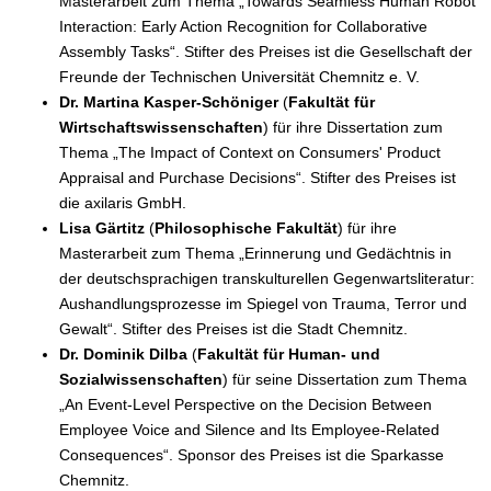
Masterarbeit zum Thema „Towards Seamless Human Robot
Interaction: Early Action Recognition for Collaborative
Assembly Tasks“. Stifter des Preises ist die Gesellschaft der
Freunde der Technischen Universität Chemnitz e. V.
Dr. Martina Kasper-Schöniger
(
Fakultät für
Wirtschaftswissenschaften
) für ihre Dissertation zum
Thema „The Impact of Context on Consumers' Product
Appraisal and Purchase Decisions“. Stifter des Preises ist
die axilaris GmbH.
Lisa Gärtitz
(
Philosophische Fakultät
) für ihre
Masterarbeit zum Thema „Erinnerung und Gedächtnis in
der deutschsprachigen transkulturellen Gegenwartsliteratur:
Aushandlungsprozesse im Spiegel von Trauma, Terror und
Gewalt“. Stifter des Preises ist die Stadt Chemnitz.
Dr. Dominik Dilba
(
Fakultät für Human- und
Sozialwissenschaften
) für seine Dissertation zum Thema
„An Event-Level Perspective on the Decision Between
Employee Voice and Silence and Its Employee-Related
Consequences“. Sponsor des Preises ist die Sparkasse
Chemnitz.