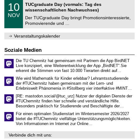
2
Z
i
1
10
TUCgraduate Day (vormals: Tag des
0
e
t
0
2
wissenschaftlichen Nachwuchses)
n
z
.
6
NOV
t
1
Der TUCgraduate Day bringt Promotionsinteressierte,
r
1
Promovierende und …
u
.
m
2
f
0
Veranstaltungskalender
ü
2
r
6
d
Soziale Medien
e
n
Die TU Chemnitz hat gemeinsam mit Partnern die App BirdNET
w
Live konzipiert, eine Weiterentwicklung der App „BirdNET“.Sie
i
erkennt die Stimmen von fast 10.000 Tierarten direkt auf…
s
s
Wie wird Mathematik für Kinder erlebbar? Lehramtsstudierende
e
der #TUChemnitz haben gemeinsam mit der Lern- und
n
Erlebniswelt Phänomenia in #Stollberg vier inter#aktive #MINT…
s
c
[RE: mastodon.social/@tuc_urz] Nutzer der digitalen Dienste der
h
#TUChemnitz finden hier schnelle und verständliche Hilfe.
a
Besonders praktisch für Studierende und Beschäftigte der…
f
t
Für einen optimalen Studienstart im Wintersemester 2026/2027
l
bietet die #TUChemnitz vielfältige Unterstützungsmöglichkeiten.
i
Von Informationen im Internet zur Online…
c
h
Verbinde dich mit uns:
e