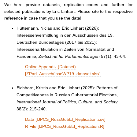
We here provide datasets, replication codes and further for
selected publications by Eric Linhart. Please cite to the respective
reference in case that you use the data!
Hüttemann, Niclas and Eric Linhart (2026):
Interessenvermittlung in den Ausschüssen des 19.
Deutschen Bundestages (2017 bis 2021):
Interessenartikulation in Zeiten von Normalität und
Pandemie,
Zeitschrift für Parlamentsfragen
57(1): 43-64.
Online Appendix (Dataset)
[ZParl_AusschüsseWP19_dataset.xlsx]
Eichhorn, Kristin and Eric Linhart (2025): Patterns of
Competitiveness in Russian Gubernatorial Elections,
International Journal of Politics, Culture, and Society
38(2): 215-240
.
Data [IJPCS_RussGubEl_Replication.csv]
R File [IJPCS_RussGubEl_Replication.R]