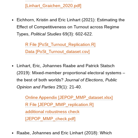
[Linhart_Graichen_2020.pdf]
Eichhorn, Kristin and Eric Linhart (2021): Estimating the
Effect of Competitiveness on Turnout across Regime
Types,
Political Studies
69(3): 602-622.
R File [PoSt_Turnout_Replication.R]
Data [PoSt_Turnout_dataset.csv]
Linhart, Eric, Johannes Raabe and Patrick Statsch
(2019): Mixed-member proportional electoral systems –
the best of both worlds?
Journal of Elections, Public
Opinion and Parties
29(1): 21-40
.
Online Appendix [JEPOP_MMP_dataset.xlsx]
R File [JEPOP_MMP_replication.R]
additional robustness check
[JEPOP_MMP_check.pdf]
Raabe, Johannes and Eric Linhart (2018): Which