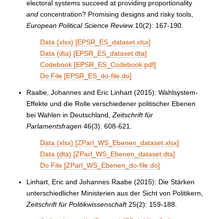
electoral systems succeed at providing proportionality
and
concentration? Promising designs and risky tools,
European Political Science Review
10(2): 167-190.
Data (xlsx) [EPSR_ES_dataset.xlsx]
Data (dta) [EPSR_ES_dataset.dta]
Codebook [EPSR_ES_Codebook.pdf]
Do File [EPSR_ES_do-file.do]
Raabe, Johannes and Eric Linhart (2015): Wahlsystem-
Effekte und die Rolle verschiedener politischer Ebenen
bei Wahlen in Deutschland,
Zeitschrift für
Parlamentsfragen
46(3): 608-621.
Data (xlsx) [ZParl_WS_Ebenen_dataset.xlsx]
Data (dta) [ZParl_WS_Ebenen_dataset.dta]
Do File [ZParl_WS_Ebenen_do-file.do]
Linhart, Eric and Johannes Raabe (2015): Die Stärken
unterschiedlicher Ministerien aus der Sicht von Politikern,
Zeitschrift für Politikwissenschaft
25(2): 159-188.