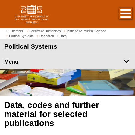
O
J
p
u
e
m
n
p
h
t
TU Chemnitz
Faculty of Humanities
Institute of Political Science
o
Political Systems
Research
Data
o
m
m
Political Systems
e
a
p
i
Menu
a
n
g
c
e
o
n
t
e
Data, codes and further
n
t
material for selected
publications