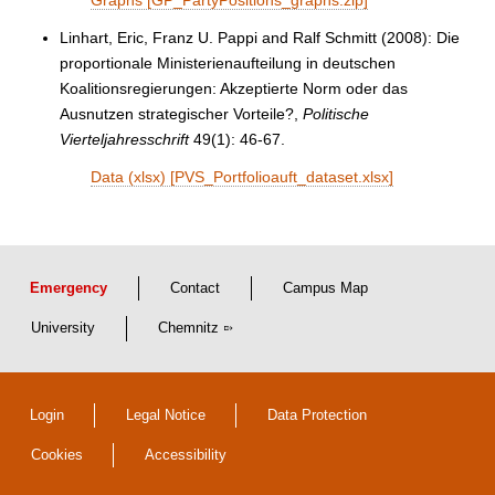
Graphs [GP_PartyPositions_graphs.zip]
Linhart, Eric, Franz U. Pappi and Ralf Schmitt (2008): Die
proportionale Ministerienaufteilung in deutschen
Koalitionsregierungen: Akzeptierte Norm oder das
Ausnutzen strategischer Vorteile?,
Politische
Vierteljahresschrift
49(1): 46-67.
Data (xlsx) [PVS_Portfolioauft_dataset.xlsx]
Emergency
Contact
Campus Map
University
Chemnitz
Login
Legal Notice
Data Protection
Cookies
Accessibility