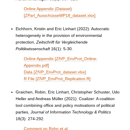
Online Appendix (Dataset)
[ZParl_AusschüsseWP18_dataset.xlsx]
Eichhorn, Kristin and Eric Linhart (2022): Autocratic
heterogeneity in the provision of environmental
protection,
Zeitschrift für Vergleichende
Politikwissenschaft
16(1): 5-30.
Online Appendix [ZfVP_EnvProt_Online-
Appendix.pdf]
Data [ZfVP_EnvProt_dataset.xlsx]
R File [ZfVP_EnvProt_Replication.R]
Graichen, Robin, Eric Linhart, Christopher Schuster, Udo
Heller and Andreas Müller (2021): Coalizer: A coalition
tool combining office and policy motivations of political
parties,
Journal of Information Technology & Politics
18(3): 274-292.
Comment on Rohn et al.