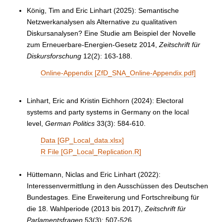
König, Tim and Eric Linhart (2025): Semantische
Netzwerkanalysen als Alternative zu qualitativen
Diskursanalysen? Eine Studie am Beispiel der Novelle
zum Erneuerbare-Energien-Gesetz 2014,
Zeitschrift für
Diskursforschung
12(2): 163-188
.
Online-Appendix [ZfD_SNA_Online-Appendix.pdf]
Linhart, Eric and Kristin Eichhorn (2024): Electoral
systems and party systems in Germany on the local
level,
German Politics
33(3): 584-610.
Data [GP_Local_data.xlsx]
R File [GP_Local_Replication.R]
Hüttemann, Niclas and Eric Linhart (2022):
Interessenvermittlung in den Ausschüssen des Deutschen
Bundestages. Eine Erweiterung und Fortschreibung für
die 18. Wahlperiode (2013 bis 2017),
Zeitschrift für
Parlamentsfragen
53(3): 507-526.