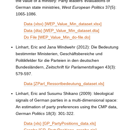
the value of a ministry: Party leaders’ evaluations of
German state ministries,
West European Politics
37(5):
1065-1086.
Data (xlsx) [WEP_Value_Min_dataset.xlsx]
Data (dta) [WEP_Value_Min_dataset.dta]
Do File [WEP_Value_Min_do-file.do]
Linhart, Eric and Jana Windwehr (2012): Die Bedeutung
bestimmter Ministerien, Geschäftsbereiche und
Politikfelder für die Parteien in den deutschen
Bundesländern,
Zeitschrift für Parlamentsfragen
43(3):
579-597.
Data [ZParl_Ressortbedeutung_dataset.xls]
Linhart, Eric and Susumu Shikano (2009): Ideological
signals of German parties in a multi-dimensional space:
An estimation of party preferences using the CMP data,
German Politics
18(3): 301-322.
Data (xls) [GP_PartyPositions_data.xls]