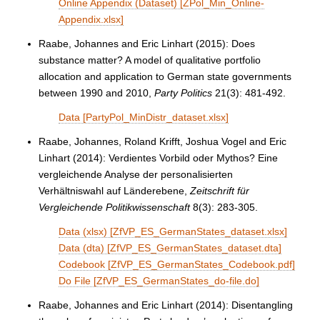
Online Appendix (Dataset) [ZPol_Min_Online-
Appendix.xlsx]
Raabe, Johannes and Eric Linhart (2015): Does
substance matter? A model of qualitative portfolio
allocation and application to German state governments
between 1990 and 2010,
Party Politics
21(3): 481-492.
Data [PartyPol_MinDistr_dataset.xlsx]
Raabe, Johannes, Roland Krifft, Joshua Vogel and Eric
Linhart (2014): Verdientes Vorbild oder Mythos? Eine
vergleichende Analyse der personalisierten
Verhältniswahl auf Länderebene,
Zeitschrift für
Vergleichende Politikwissenschaft
8(3): 283-305.
Data (xlsx) [ZfVP_ES_GermanStates_dataset.xlsx]
Data (dta) [ZfVP_ES_GermanStates_dataset.dta]
Codebook [ZfVP_ES_GermanStates_Codebook.pdf]
Do File [ZfVP_ES_GermanStates_do-file.do]
Raabe, Johannes and Eric Linhart (2014): Disentangling