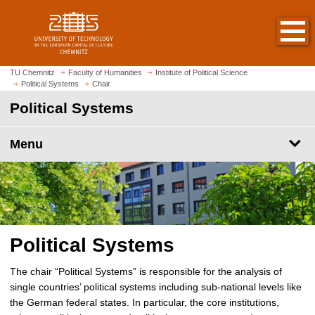
O
J
p
u
e
m
n
p
h
t
TU Chemnitz
Faculty of Humanities
Institute of Political Science
o
Political Systems
Chair
o
m
m
Political Systems
e
a
p
i
Menu
a
n
g
c
e
o
n
t
e
Political Systems
n
t
The chair “Political Systems” is responsible for the analysis of
single countries’ political systems including sub-national levels like
the German federal states. In particular, the core institutions,