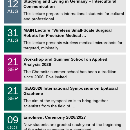
1
12
Studying and Living in Germany – Intercultural
o
2
Communication
n
/
AUG
s
0
This lecture prepares international students for cultural
t
8
and professional …
i
/
g
2
T
e
3
31
MAIN Lecture "Wireless Small-Scale Surgical
0
U
1
2
Robots for Precision Medical …
C
/
6
AUG
h
0
This lecture presents wireless medical microrobots for
e
8
targeted, minimally …
m
/
n
2
M
i
2
21
Workshop and Summer School on Applied
0
a
t
1
2
Analysis 2026
t
z
/
6
SEP
h
0
The Chemnitz summer school has been a tradition
e
9
since 2006. Five invited …
m
/
a
2
T
t
2
21
ISEG2026 International Symposium on Epitaxial
0
U
i
1
2
Graphene
C
c
/
6
SEP
h
s
0
The aim of the symposium is to bring together
e
9
scientists from the field of …
m
/
n
2
T
i
0
09
Enrolment Ceremony 2026/2027
0
U
t
9
2
C
z
New students are greeted each year at the beginning
/
6
OCT
h
1
of the winter semester in a cherished …