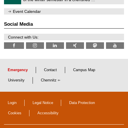
e
0
m
/
n
Event Calendar
2
i
0
t
2
z
Social Media
6
Connect with Us:
Emergency
Contact
Campus Map
University
Chemnitz
Login
Legal Notice
Data Protection
Cookies
Accessibility