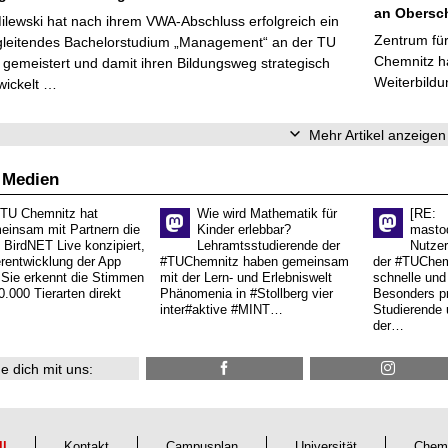
an Obersc
Milewski hat nach ihrem VWA-Abschluss erfolgreich ein
Zentrum für
gleitendes Bachelorstudium „Management“ an der TU
Chemnitz ha
gemeistert und damit ihren Bildungsweg strategisch
Weiterbildu
wickelt …
Mehr Artikel anzeigen
 Medien
 TU Chemnitz hat
Wie wird Mathematik für
[RE:
einsam mit Partnern die
Kinder erlebbar?
masto
 BirdNET Live konzipiert,
Lehramtsstudierende der
Nutzer
erentwicklung der App
#TUChemnitz haben gemeinsam
der #TUChemn
.Sie erkennt die Stimmen
mit der Lern- und Erlebniswelt
schnelle und 
0.000 Tierarten direkt
Phänomenia in #Stollberg vier
Besonders pr
inter#aktive #MINT…
Studierende 
der…
e dich mit uns:
ll
Kontakt
Campusplan
Universität
Chem