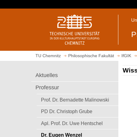
S
p
S
r
Un
t
i
a
n
P
r
g
t
e
s
z
TU Chemnitz
Philosophische Fakultät
IfGIK
e
u
i
m
Wiss
t
H
Aktuelles
e
a
a
u
Professur
u
p
f
t
Prof. Dr. Bernadette Malinowski
r
i
PD Dr. Christoph Grube
u
n
f
h
Apl. Prof. Dr. Uwe Hentschel
e
a
n
l
Dr. Eugen Wenzel