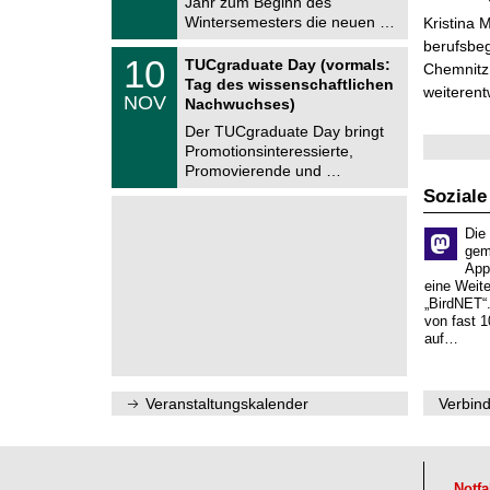
Jahr zum Beginn des
m
.
Wintersemesters die neuen …
n
Kristina 
2
i
berufsbe
0
Z
t
1
10
2
TUCgraduate Day (vormals:
Chemnitz 
e
z
0
6
Tag des wissenschaftlichen
n
weiterent
.
NOV
t
Nachwuchses)
1
r
1
Der TUCgraduate Day bringt
u
.
Promotionsinteressierte,
m
2
f
Promovierende und …
0
ü
2
Soziale
r
6
d
e
Die
n
gem
w
App
i
eine Weit
s
„BirdNET“
s
von fast 1
e
auf…
n
s
c
h
Veranstaltungskalender
Verbind
a
f
t
l
i
Notfa