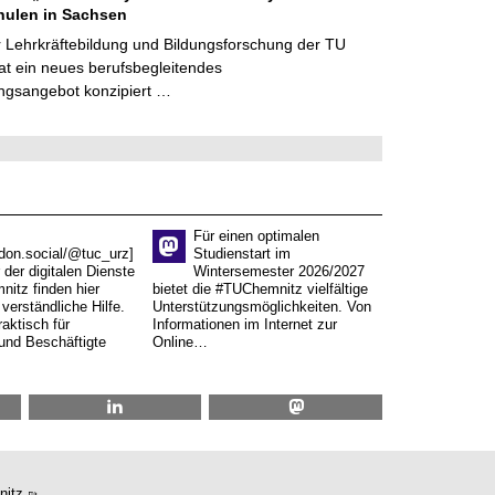
hulen in Sachsen
 Lehrkräftebildung und Bildungsforschung der TU
t ein neues berufsbegleitendes
ngsangebot konzipiert …
Für einen optimalen
don.social/@tuc_urz]
Studienstart im
 der digitalen Dienste
Wintersemester 2026/2027
itz finden hier
bietet die #TUChemnitz vielfältige
verständliche Hilfe.
Unterstützungsmöglichkeiten. Von
aktisch für
Informationen im Internet zur
und Beschäftigte
Online…
nitz