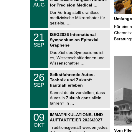
C
.
AUG
h
for Precision Medical …
0
e
8
Der Vortrag stellt drahtlose
m
.
medizinische Mikroroboter für
n
Umfangre
2
i
gezielte, …
0
Für einen
t
2
z
T
Chemnitz 
6
2
21
ISEG2026 International
U
1
Beratung
Symposium on Epitaxial
C
.
SEP
h
Graphene
0
e
9
Das Ziel des Symposiums ist
m
.
es, Wissenschaftlerinnen und
n
2
i
Wissenschaftler …
0
t
2
z
T
6
2
26
Selbstfahrende Autos:
U
6
Technik und Zukunft
C
.
SEP
h
hautnah erleben
0
e
9
Kannst du dir vorstellen, dass
m
.
Autos in Zukunft ganz allein
n
2
i
fahren? In …
0
t
2
z
T
6
0
09
IMMATRIKULATIONS- UND
U
9
AUFTAKTFEIER 2026/2027
C
.
OKT
h
1
Traditionsgemäß werden jedes
e
Vom Pfl
0