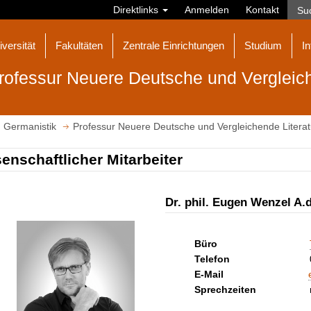
Direktlinks
Anmelden
Kontakt
iversität
Fakultäten
Zentrale Einrichtungen
Studium
In
rofessur Neuere Deutsche und Vergleich
Germanistik
Professur Neuere Deutsche und Vergleichende Literat
enschaftlicher Mitarbeiter
Dr. phil. Eugen Wenzel A.d
Büro
Telefon
E-Mail
Sprechzeiten