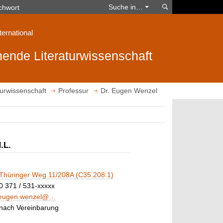
Suchen
Suche in…
ternational
ende Literaturwissenschaft
urwissenschaft
Professur
Dr. Eugen Wenzel
.L.
Thüringer Weg 11/208A (C35.208.1)
0 371 / 531-xxxxx
eugen.wenzel@…
nach Vereinbarung