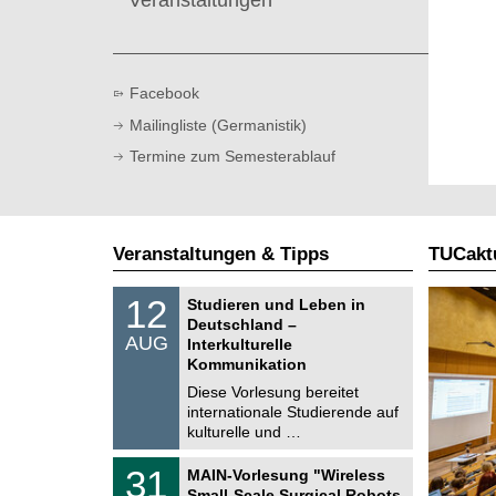
Facebook
Mailingliste (Germanistik)
Termine zum Semesterablauf
Veranstaltungen & Tipps
TUCaktu
S
1
12
Studieren und Leben in
o
2
Deutschland –
n
.
AUG
s
Interkulturelle
0
t
Kommunikation
8
i
.
Diese Vorlesung bereitet
g
2
e
internationale Studierende auf
0
kulturelle und …
2
6
T
3
31
MAIN-Vorlesung "Wireless
U
1
Small-Scale Surgical Robots