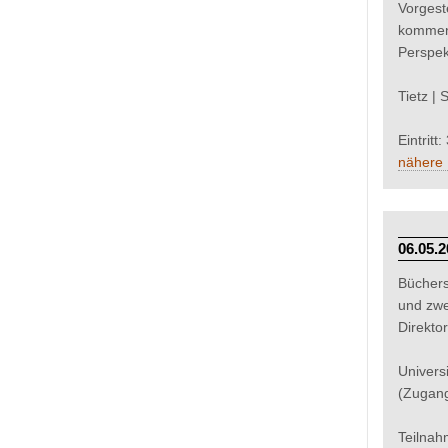
Vorgeste
kommenti
Perspek
Tietz |
Eintritt
nähere 
06.05.2
Büchers
und zwe
Direktor
Univers
(Zugang
Teilnah