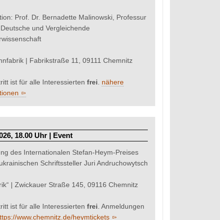
ion: Prof. Dr. Bernadette Malinowski, Professur
Deutsche und Vergleichende
urwissenschaft
nfabrik | Fabrikstraße 11, 09111 Chemnitz
ritt ist für alle Interessierten
frei
.
nähere
tionen
026, 18.00 Uhr | Event
ung des Internationalen Stefan-Heym-Preises
ukrainischen Schriftssteller Juri Andruchowytsch
brik“ | Zwickauer Straße 145, 09116 Chemnitz
ritt ist für alle Interessierten
frei
. Anmeldungen
ttps://www.chemnitz.de/heymtickets