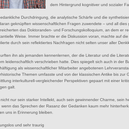
dem Hintergrund kognitiver und sozialer Fa
edankliche Durchdringung, die analytische Schärfe und die synthetisier
daran geknüpften wissenschaftlichen Fragen zuwendete – und all dies
ereicherten das Doktoranden- und Forschungskolloquium, an dem er re
antielle Weise. Immer brachte er die Diskussion voran, machte auf die 
lierte durch sein reflektiertes Nachfragen nicht selten unser aller Denkk
urften ihn als jemanden kennenlernen, der die Literatur und die Litera
m leidenschaftlich verschrieben hatte. Dies spiegelt sich auch in der 
äftigung als wissenschaftlicher Mitarbeiter angebotenen Lehrveranstalt
rarhistorische Themen umfasste und von der klassischen Antike bis zur
ttlung interkulturell-vergleichender Perspektiven gepaart mit einer kri
gen galt.
 nicht nur sein starker Intellekt, auch sein gewinnender Charme, sein
“, wenn das Sprechen der Rasanz der Gedanken kaum mehr hinterherkam
en uns in Erinnerung bleiben.
ungslos und sehr traurig