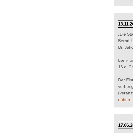
13.11.
„Die St
Bernd L
Dr. Jak
Lern- u
16 c, C
Der Eint
vorheri
(verans
nähere 
17.06.2