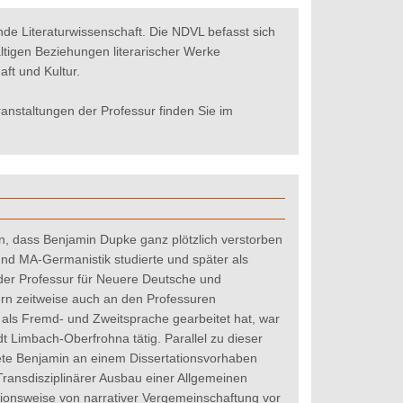
e Literaturwissenschaft. Die NDVL befasst sich
ältigen Beziehungen literarischer Werke
ft und Kultur.
nstaltungen der Professur finden Sie im
n, dass Benjamin Dupke ganz plötzlich verstorben
 und MA-Germanistik studierte und später als
n der Professur für Neuere Deutsche und
ern zeitweise auch an den Professuren
 als Fremd- und Zweitsprache gearbeitet hat, war
dt Limbach-Oberfrohna tätig. Parallel zu dieser
ete Benjamin an einem Dissertationsvorhaben
ansdisziplinärer Ausbau einer Allgemeinen
ktionsweise von narrativer Vergemeinschaftung vor