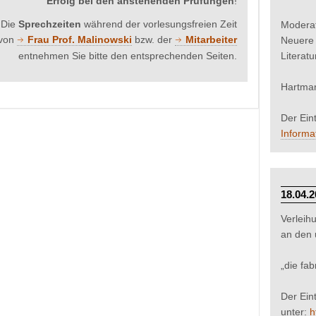
Erfolg bei den anstehenden Prüfungen
!
Die
Sprechzeiten
während der vorlesungsfreien Zeit
Moderat
von
Frau Prof. Malinowski
bzw. der
Mitarbeiter
Neuere 
entnehmen Sie bitte den entsprechenden Seiten.
Literat
Hartman
Der Eint
Informa
18.04.2
Verleih
an den 
„die fa
Der Eint
unter:
h