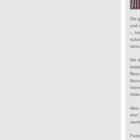
Die g
und 
–, b
subst
stimu
Wir d
beide
Besch
lite
Vermi
Anlie
Aber
drei
werd
Fass