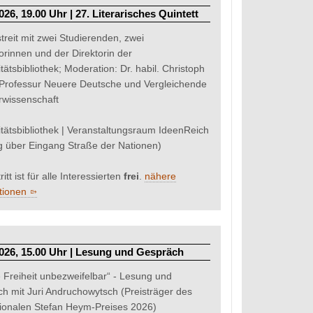
026, 19.00 Uhr | 27. Literarisches Quintett
treit mit zwei Studierenden, zwei
orinnen und der Direktorin der
tätsbibliothek; Moderation: Dr. habil. Christoph
Professur Neuere Deutsche und Vergleichende
urwissenschaft
itätsbibliothek | Veranstaltungsraum IdeenReich
 über Eingang Straße der Nationen)
ritt ist für alle Interessierten
frei
.
nähere
tionen
2026, 15.00 Uhr | Lesung und Gespräch
e Freiheit unbezweifelbar“ - Lesung und
h mit Juri Andruchowytsch (Preisträger des
tionalen Stefan Heym-Preises 2026)