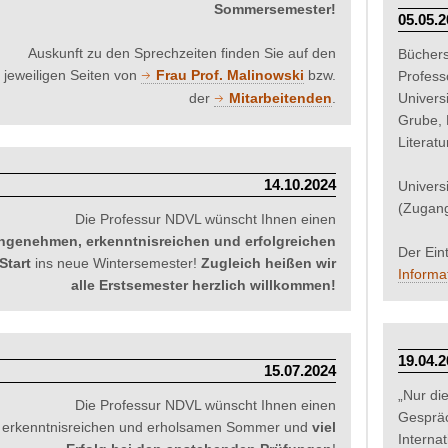
Sommersemester!
05.05.2
Auskunft zu den Sprechzeiten finden Sie auf den
Büchers
jeweiligen Seiten von
Frau Prof. Malinowski
bzw.
Profess
der
Mitarbeitenden
.
Universi
Grube, 
Literat
14.10.2024
Univers
(Zugang
Die Professur NDVL wünscht Ihnen einen
ngenehmen, erkenntnisreichen und erfolgreichen
Der Eint
Start
ins neue Wintersemester!
Zugleich heißen wir
Informa
alle Erstsemester herzlich willkommen!
19.04.
15.07.2024
„Nur di
Die Professur NDVL wünscht Ihnen einen
Gespräc
erkenntnisreichen und erholsamen Sommer und
viel
Interna