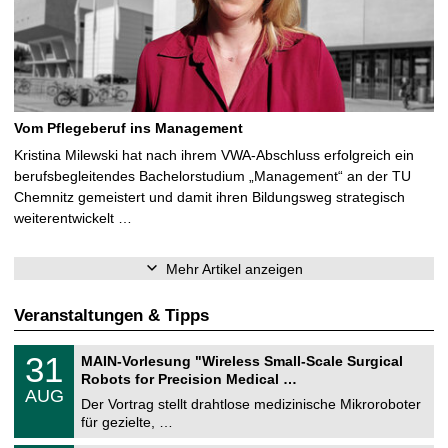
Vom Pflegeberuf ins Management
Kristina Milewski hat nach ihrem VWA-Abschluss erfolgreich ein
berufsbegleitendes Bachelorstudium „Management“ an der TU
Chemnitz gemeistert und damit ihren Bildungsweg strategisch
weiterentwickelt …
Mehr Artikel anzeigen
Veranstaltungen & Tipps
T
3
31
MAIN-Vorlesung "Wireless Small-Scale Surgical
U
1
Robots for Precision Medical …
C
.
AUG
h
0
Der Vortrag stellt drahtlose medizinische Mikroroboter
e
8
für gezielte, …
m
.
n
2