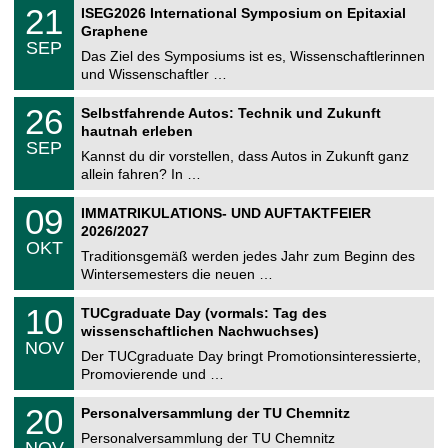
T
i
2
21
ISEG2026 International Symposium on Epitaxial
0
U
t
1
2
Graphene
C
z
.
6
SEP
h
0
Das Ziel des Symposiums ist es, Wissenschaftlerinnen
e
9
und Wissenschaftler …
m
.
n
2
T
i
2
26
Selbstfahrende Autos: Technik und Zukunft
0
U
t
6
2
hautnah erleben
C
z
.
6
SEP
h
0
Kannst du dir vorstellen, dass Autos in Zukunft ganz
e
9
allein fahren? In …
m
.
n
2
T
i
0
09
IMMATRIKULATIONS- UND AUFTAKTFEIER
0
U
t
9
2
2026/2027
C
z
.
6
OKT
h
1
Traditionsgemäß werden jedes Jahr zum Beginn des
e
0
Wintersemesters die neuen …
m
.
n
2
Z
i
1
10
TUCgraduate Day (vormals: Tag des
0
e
t
0
2
wissenschaftlichen Nachwuchses)
n
z
.
6
NOV
t
1
Der TUCgraduate Day bringt Promotionsinteressierte,
r
1
Promovierende und …
u
.
m
2
T
f
2
20
Personalversammlung der TU Chemnitz
0
U
ü
0
2
C
r
Personalversammlung der TU Chemnitz
.
6
NOV
h