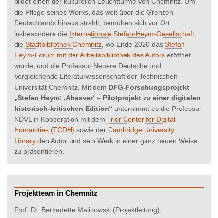
bildet einen der kulturellen Leuchttürme von Chemnitz. Um
die Pflege seines Werks, das weit über die Grenzen
Deutschlands hinaus strahlt, bemühen sich vor Ort
insbesondere die
Internationale Stefan-Heym-Gesellschaft
,
die
Stadtbibliothek Chemnitz
, wo Ende 2020 das
Stefan-
Heym-Forum mit der Arbeitsbibliothek des Autors
eröffnet
wurde, und die Professur Neuere Deutsche und
Vergleichende Literaturwissenschaft der Technischen
Universität Chemnitz. Mit dem
DFG-Forschungsprojekt
„Stefan Heym: ‚Ahasver‘ – Pilotprojekt zu einer digitalen
historisch-kritischen Edition“
unternimmt es die Professur
NDVL in Kooperation mit dem
Trier Center for Digital
Humanities (TCDH)
sowie der
Cambridge University
Library
den Autor und sein Werk in einer ganz neuen Weise
zu präsentieren.
Projektteam in Chemnitz
Prof. Dr. Bernadette Malinowski (Projektleitung),