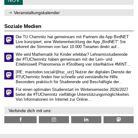
d
1
e
e
1
m
n
.
Veranstaltungskalender
n
w
2
i
i
0
t
s
2
Soziale Medien
z
s
6
e
Die TU Chemnitz hat gemeinsam mit Partnern die App BirdNET
n
Live konzipiert, eine Weiterentwicklung der App „BirdNET“.Sie
s
erkennt die Stimmen von fast 10.000 Tierarten direkt auf…
c
h
Wie wird Mathematik für Kinder erlebbar? Lehramtsstudierende
a
der #TUChemnitz haben gemeinsam mit der Lern- und
f
Erlebniswelt Phänomenia in #Stollberg vier inter#aktive #MINT…
t
l
[RE: mastodon.social/@tuc_urz] Nutzer der digitalen Dienste der
i
#TUChemnitz finden hier schnelle und verständliche Hilfe.
c
Besonders praktisch für Studierende und Beschäftigte der…
h
e
Für einen optimalen Studienstart im Wintersemester 2026/2027
n
bietet die #TUChemnitz vielfältige Unterstützungsmöglichkeiten.
N
Von Informationen im Internet zur Online…
a
c
Verbinde dich mit uns:
h
w
u
c
h
s