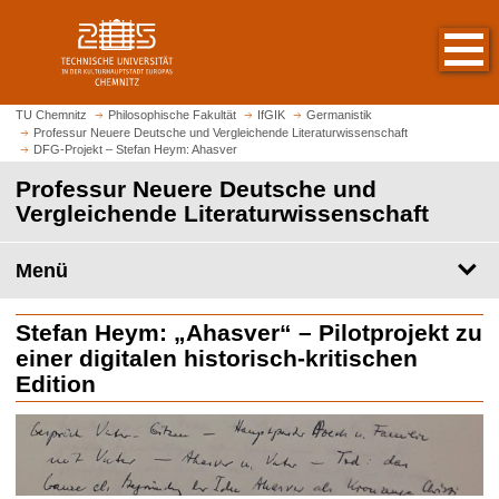
S
S
t
p
a
r
r
i
t
n
TU Chemnitz
Philosophische Fakultät
IfGIK
Germanistik
s
Professur Neuere Deutsche und Vergleichende Literaturwissenschaft
g
DFG-Projekt – Stefan Heym: Ahasver
e
e
i
Professur Neuere Deutsche und
z
t
Vergleichende Literaturwissenschaft
u
e
m
a
H
Menü
u
a
f
u
Stefan Heym: „Ahasver“ – Pilotprojekt zu
r
p
u
einer digitalen historisch-kritischen
t
f
Edition
i
e
n
n
h
a
l