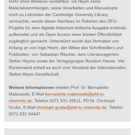
mehr ohne Weiteres verstehbar. Da Heym seine
Materialsammlungen, seine Vorarbeiten und Manuskripte
noch zu Lebzeiten der Cambridge University Library
vermachte, wurde dieser Nachlass im Rahmen des DFG-
Projekts für eine digitale historisch-kritische Ausgabe erstmals
aufbereitet und als Open Access einer breiten Öffentlichkeit
zugänglich gemacht. Unterstützt wurde das Vorhaben von
Anfang an von Inge Heym, der Witwe des Schriftstellers und
Publizisten, von Sebastian Ritscher, dem Literaturagenten
Stefan Heyms sowie der Verlagsgruppe Random House. Viel
Rückenwind erhielt es auch vom Vorstand der Internationalen
Stefan-Heym-Gesellschaft.
Weitere Informationen
erteilen Prof. Dr. Bernadette
Malinowski, E-Mail
bernadette.malinowski@phil.tu-
chemnitz.de
, Telefon 0371 531-39511, PD Dr. Christoph
Grube, E-Mail
christoph.grube@phil.tu-chemnitz.de
, Telefon
0371 531-34447.