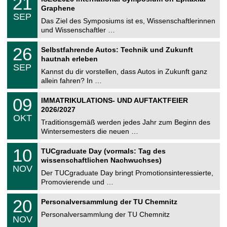
21
U
t
1
2
Graphene
C
z
.
6
SEP
h
0
Das Ziel des Symposiums ist es, Wissenschaftlerinnen
e
9
und Wissenschaftler …
m
.
n
2
T
i
2
26
Selbstfahrende Autos: Technik und Zukunft
0
U
t
6
2
hautnah erleben
C
z
.
6
SEP
h
0
Kannst du dir vorstellen, dass Autos in Zukunft ganz
e
9
allein fahren? In …
m
.
n
2
T
i
0
09
IMMATRIKULATIONS- UND AUFTAKTFEIER
0
U
t
9
2
2026/2027
C
z
.
6
OKT
h
1
Traditionsgemäß werden jedes Jahr zum Beginn des
e
0
Wintersemesters die neuen …
m
.
n
2
Z
i
1
10
TUCgraduate Day (vormals: Tag des
0
e
t
0
2
wissenschaftlichen Nachwuchses)
n
z
.
6
NOV
t
1
Der TUCgraduate Day bringt Promotionsinteressierte,
r
1
Promovierende und …
u
.
m
2
T
f
2
20
Personalversammlung der TU Chemnitz
0
U
ü
0
2
C
r
Personalversammlung der TU Chemnitz
.
6
NOV
h
d
1
e