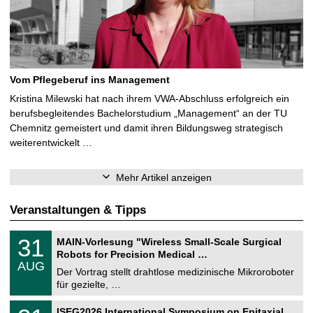
Vom Pflegeberuf ins Management
Kristina Milewski hat nach ihrem VWA-Abschluss erfolgreich ein
berufsbegleitendes Bachelorstudium „Management“ an der TU
Chemnitz gemeistert und damit ihren Bildungsweg strategisch
weiterentwickelt …
Mehr Artikel anzeigen
Veranstaltungen & Tipps
T
3
31
MAIN-Vorlesung "Wireless Small-Scale Surgical
U
1
Robots for Precision Medical …
C
.
AUG
h
0
Der Vortrag stellt drahtlose medizinische Mikroroboter
e
8
für gezielte, …
m
.
n
2
T
i
2
ISEG2026 International Symposium on Epitaxial
0