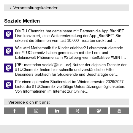
e
1
m
n
.
Veranstaltungskalender
n
w
2
i
i
0
t
s
2
Soziale Medien
z
s
6
e
Die TU Chemnitz hat gemeinsam mit Partnern die App BirdNET
n
Live konzipiert, eine Weiterentwicklung der App „BirdNET“.Sie
s
erkennt die Stimmen von fast 10.000 Tierarten direkt auf…
c
h
Wie wird Mathematik für Kinder erlebbar? Lehramtsstudierende
a
der #TUChemnitz haben gemeinsam mit der Lern- und
f
Erlebniswelt Phänomenia in #Stollberg vier inter#aktive #MINT…
t
l
[RE: mastodon.social/@tuc_urz] Nutzer der digitalen Dienste der
i
#TUChemnitz finden hier schnelle und verständliche Hilfe.
c
Besonders praktisch für Studierende und Beschäftigte der…
h
e
Für einen optimalen Studienstart im Wintersemester 2026/2027
n
bietet die #TUChemnitz vielfältige Unterstützungsmöglichkeiten.
N
Von Informationen im Internet zur Online…
a
c
Verbinde dich mit uns:
h
w
u
c
h
s