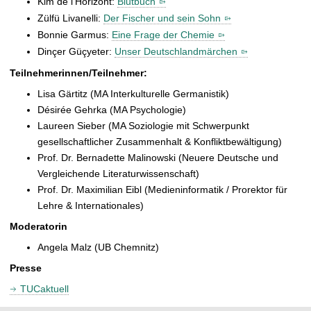
Kim de l‘Horizont:
Blutbuch
t
Zülfü Livanelli:
Der Fischer und sein Sohn
Bonnie Garmus:
Eine Frage der Chemie
Dinçer Güçyeter:
Unser Deutschlandmärchen
Teilnehmerinnen/Teilnehmer:
Lisa Gärtitz (MA Interkulturelle Germanistik)
Désirée Gehrka (MA Psychologie)
Laureen Sieber (MA Soziologie mit Schwerpunkt
gesellschaftlicher Zusammenhalt & Konfliktbewältigung)
Prof. Dr. Bernadette Malinowski (Neuere Deutsche und
Vergleichende Literaturwissenschaft)
Prof. Dr. Maximilian Eibl (Medieninformatik / Prorektor für
Lehre & Internationales)
Moderatorin
Angela Malz (UB Chemnitz)
Presse
TUCaktuell