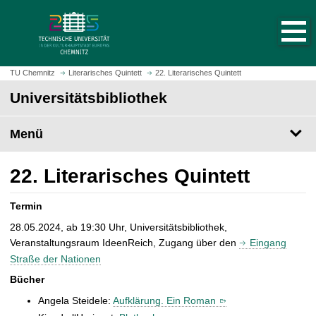
S
S
t
p
a
r
r
i
t
n
TU Chemnitz
Literarisches Quintett
22. Literarisches Quintett
s
g
Universitätsbibliothek
e
e
i
z
t
Menü
u
e
m
a
H
22. Literarisches Quintett
u
a
f
u
Termin
r
p
u
28.05.2024, ab 19:30 Uhr, Universitätsbibliothek,
t
f
Veranstaltungsraum IdeenReich, Zugang über den
Eingang
i
e
Straße der Nationen
n
n
h
Bücher
a
Angela Steidele:
Aufklärung. Ein Roman
l