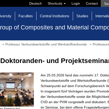
Deutsch
Shortcuts
Login
Contact
iversity
Faculties
Central Institutions
Studies
Internati
roup of Composites and Material Comp
Professur Verbundwerkstoffe und Werkstoffverbunde
Professors
 Doktoranden- und Projektsemina
Am 25.03.2026 fand das nunmehr 17. Dokto
Verbundwerkstoffe und Werkstoffverbunde (
Schwerpunkt auf dem Forschungsbereich Ve
In insgesamt fünf Vorträgen wurden Promot
der Verbundwerkstoffe sowie die Möglichkei
CVD an der PVW vorgestellt und diskutiert. 
im Seminar, bei dem offene Fragestellunge
Das Seminar bot