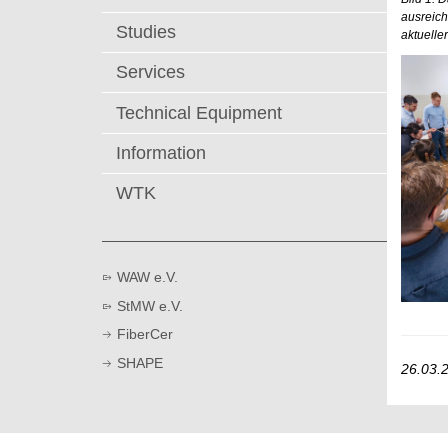
ausreich
Studies
aktuelle
Services
Technical Equipment
Information
WTK
WAW e.V.
StMW e.V.
FiberCer
SHAPE
26.03.