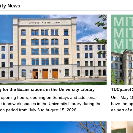
ity News
g for the Examinations in the University Library
TUCpanel 2
opening hours, opening on Sundays and additional
Until May 1
e teamwork spaces in the University Library during the
have the opp
on period from July 6 to August 15, 2026 …
as part of a