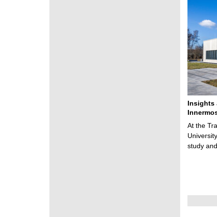
g
Insights
Innermos
At the Tr
Universit
study and