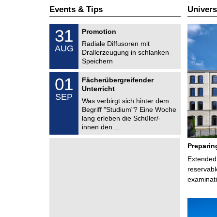
Events & Tips
Univers
M
3
31
Promotion
e
1
c
Radiale Diffusoren mit
/
AUG
h
0
Drallerzeugung in schlanken
a
8
Speichern
n
/
i
2
M
c
0
01
Fächerübergreifender
0
e
a
1
2
Unterricht
c
l
/
6
SEP
h
E
0
Was verbirgt sich hinter dem
a
n
9
Begriff "Studium"? Eine Woche
n
g
/
lang erleben die Schüler/-
i
i
2
c
innen den …
n
0
a
e
2
l
e
6
Preparin
E
r
n
i
Extended 
g
n
reservabl
i
g
n
examinati
e
e
r
i
n