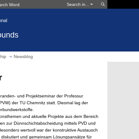
Search
Search in...
onal
ounds
hip
Newsblog
r
randen- und Projektseminar der Professur
PVW) der TU Chemnitz statt. Diesmal lag der
rbundwerkstoffe.
ionsthemen und aktuelle Projekte aus dem Bereich
ten zur Dünnschichtabscheidung mittels PVD und
Besonders wertvoll war der konstruktive Austausch
n diskutiert und gemeinsam Lösungsansätze für