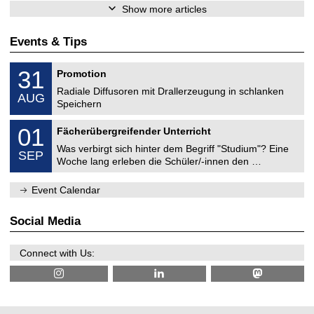
Show more articles
Events & Tips
M
3
31
Promotion
e
1
c
Radiale Diffusoren mit Drallerzeugung in schlanken
/
AUG
h
0
Speichern
a
8
n
M
/
0
01
i
Fächerübergreifender Unterricht
e
2
1
c
c
0
Was verbirgt sich hinter dem Begriff "Studium"? Eine
/
a
SEP
h
2
0
l
Woche lang erleben die Schüler/-innen den …
a
6
9
E
n
/
n
i
Event Calendar
2
g
c
0
i
a
2
n
l
Social Media
6
e
E
e
n
r
g
Connect with Us:
i
i
n
n
g
e
e
r
i