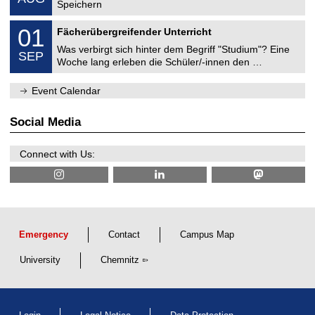
0
Speichern
a
8
n
M
/
0
01
i
Fächerübergreifender Unterricht
e
2
1
c
c
0
Was verbirgt sich hinter dem Begriff "Studium"? Eine
/
a
SEP
h
2
0
l
Woche lang erleben die Schüler/-innen den …
a
6
9
E
n
/
n
i
Event Calendar
2
g
c
0
i
a
2
n
l
Social Media
6
e
E
e
n
r
g
Connect with Us:
i
i
n
n
g
e
e
r
i
n
g
Emergency
Contact
Campus Map
University
Chemnitz