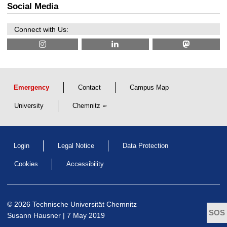
2
n
l
Social Media
6
e
E
e
n
r
g
Connect with Us:
i
i
n
n
g
e
e
r
i
n
g
Emergency
Contact
Campus Map
University
Chemnitz
Login
Legal Notice
Data Protection
Cookies
Accessibility
© 2026 Technische Universität Chemnitz
Susann Hausner
| 7 May 2019