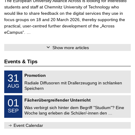
The European University Alliance Across is looking for interested
students and staff at Chemnitz University of Technology who
would like to share feedback on the digital services they use in
focus groups on 18 and 20 March 2026, thereby supporting the
practical, user-centred further development of the „Across
eCampus“. …
Show more articles
Events & Tips
M
3
31
Promotion
e
1
c
Radiale Diffusoren mit Drallerzeugung in schlanken
/
AUG
h
0
Speichern
a
8
n
M
/
0
01
i
Fächerübergreifender Unterricht
e
2
1
c
c
0
Was verbirgt sich hinter dem Begriff "Studium"? Eine
/
a
SEP
h
2
0
l
Woche lang erleben die Schüler/-innen den …
a
6
9
E
n
/
n
i
Event Calendar
2
g
c
0
i
a