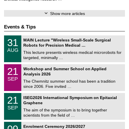
Show more articles
Events & Tips
T
3
31
MAIN Lecture "Wireless Small-Scale Surgical
U
1
Robots for Precision Medical …
C
/
AUG
h
0
This lecture presents wireless medical microrobots for
e
8
targeted, minimally …
m
/
n
2
M
i
2
21
Workshop and Summer School on Applied
0
a
t
1
2
Analysis 2026
t
z
/
6
SEP
h
0
The Chemnitz summer school has been a tradition
e
9
since 2006. Five invited …
m
/
a
2
T
t
2
21
ISEG2026 International Symposium on Epitaxial
0
U
i
1
2
Graphene
C
c
/
6
SEP
h
s
0
The aim of the symposium is to bring together
e
9
scientists from the field of …
m
/
n
2
T
i
0
09
Enrolment Ceremony 2026/2027
0
U