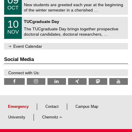
t
9
2
C
z
New students are greeted each year at the beginning
/
6
OCT
h
1
of the winter semester in a cherished …
e
0
m
Z
/
1
10
n
TUCgraduate Day
e
2
0
i
n
0
The TUCgraduate Day brings together prospective
/
t
NOV
t
2
1
z
doctoral candidates, doctoral researchers, …
r
6
1
u
/
m
Event Calendar
2
f
0
ü
2
r
Social Media
6
d
e
n
Connect with Us:
w
i
s
s
e
n
s
c
Emergency
Contact
Campus Map
h
a
University
Chemnitz
f
t
l