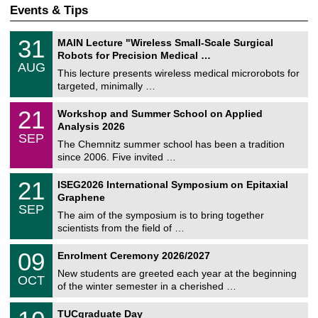
Events & Tips
T
3
31
MAIN Lecture "Wireless Small-Scale Surgical
U
1
Robots for Precision Medical …
C
/
AUG
h
0
This lecture presents wireless medical microrobots for
e
8
targeted, minimally …
m
/
n
2
M
i
2
21
Workshop and Summer School on Applied
0
a
t
1
2
Analysis 2026
t
z
/
6
SEP
h
0
The Chemnitz summer school has been a tradition
e
9
since 2006. Five invited …
m
/
a
2
T
t
2
21
ISEG2026 International Symposium on Epitaxial
0
U
i
1
2
Graphene
C
c
/
6
SEP
h
s
0
The aim of the symposium is to bring together
e
9
scientists from the field of …
m
/
n
2
T
i
0
09
Enrolment Ceremony 2026/2027
0
U
t
9
2
C
z
New students are greeted each year at the beginning
/
6
OCT
h
1
of the winter semester in a cherished …
e
0
m
Z
/
1
n
TUCgraduate Day
e
2