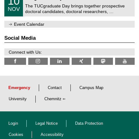
10
0
i
n
0
The TUCgraduate Day brings together prospective
/
t
NOV
t
2
1
z
doctoral candidates, doctoral researchers, …
r
6
1
u
/
m
Event Calendar
2
f
0
ü
2
r
Social Media
6
d
e
n
Connect with Us:
w
i
s
s
e
n
s
c
Emergency
Contact
Campus Map
h
a
University
Chemnitz
f
t
l
i
c
Login
Legal Notice
Data Protection
h
e
n
Cookies
Accessibility