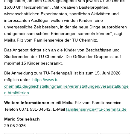
eingeladen, an dem Ganztagsangebot von jeweils 07:30 Uhr bis
p
16:00 Uhr teilzunehmen. „Mit kreativen Bastelprojekten,
i
wissenschaftlichen Experimenten, sportlichen Aktivitäten und
c
interessanten Ausflügen wollen wir den Kindern eine
t
unvergessliche Zeit bereiten, in der sie neue Dinge ausprobieren
u
und gemeinsam schöne Erinnerungen sammeln können“, sagt
r
Maika Filz vom Familienservice der TU Chemnitz.
e
Das Angebot richtet sich
an die Kinder von Beschäftigten und
Studierenden der TU Chemnitz. Die Größe der Gruppe ist auf
maximal 15 Kinder beschränkt.
Die Anmeldung zum TU-Ferienspaß ist bis zum 15. Juni 2026
möglich unter:
https://www.tu-
chemnitz.de/gleichstellung/familie/veranstaltungen/veranstaltunge
n.html#ferien
Weitere Informationen
erteilt Maika Filz vom Familienservice,
Telefon 0371 531-34542, E-Mail
familienservice@tu-chemnitz.de
Mario Steinebach
29.05.2026