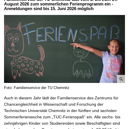
August 2026 zum sommerlichen Ferienprogramm ein -
Anmeldungen sind bis 15. Juni 2026 möglich
e
Foto: Familienservice der TU Chemnitz
n
Auch in diesem Jahr lädt der Familienservice
des Zentrums für
l
Chancengleichheit in Wissenschaft und Forschung der
a
Technischen Universität Chemnitz in der fünften und sechsten
r
Sommerferienwoche zum „TUC-Ferienspaß“ ein. Alle sechs- bis
g
zehnjährigen Kinder von Studierenden sowie Beschäftigten sind
e