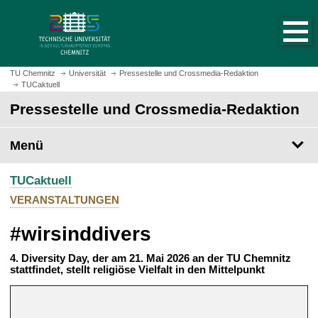
S
S
t
p
a
r
r
i
t
n
TU Chemnitz
Universität
Pressestelle und Crossmedia-Redaktion
s
TUCaktuell
g
e
e
Pressestelle und Crossmedia-Redaktion
i
z
t
u
Menü
e
m
a
H
u
TUCaktuell
a
f
u
VERANSTALTUNGEN
r
p
u
#wirsinddivers
t
f
i
e
4. Diversity Day, der am 21. Mai 2026 an der TU Chemnitz
n
stattfindet, stellt religiöse Vielfalt in den Mittelpunkt
n
h
a
l