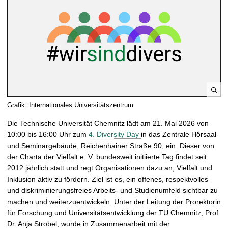
t
B
Grafik: Internationales Universitätszentrum
i
Die Technische Universität Chemnitz lädt am 21. Mai 2026 von
l
10:00 bis 16:00 Uhr zum
4. Diversity Day
in das Zentrale Hörsaal-
d
und Seminargebäude, Reichenhainer Straße 90, ein. Dieser von
v
der Charta der Vielfalt e. V. bundesweit initiierte Tag findet seit
e
2012 jährlich statt und regt Organisationen dazu an, Vielfalt und
r
Inklusion aktiv zu fördern. Ziel ist es, ein offenes, respektvolles
g
und diskriminierungsfreies Arbeits- und Studienumfeld sichtbar zu
r
machen und weiterzuentwickeln. Unter der Leitung der Prorektorin
ö
für Forschung und Universitätsentwicklung der TU Chemnitz, Prof.
ß
Dr. Anja Strobel, wurde in Zusammenarbeit mit der
e