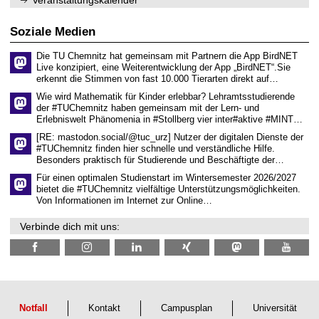
ü
2
r
6
d
Soziale Medien
e
n
Die TU Chemnitz hat gemeinsam mit Partnern die App BirdNET
w
Live konzipiert, eine Weiterentwicklung der App „BirdNET“.Sie
i
erkennt die Stimmen von fast 10.000 Tierarten direkt auf…
s
s
Wie wird Mathematik für Kinder erlebbar? Lehramtsstudierende
e
der #TUChemnitz haben gemeinsam mit der Lern- und
n
Erlebniswelt Phänomenia in #Stollberg vier inter#aktive #MINT…
s
c
[RE: mastodon.social/@tuc_urz] Nutzer der digitalen Dienste der
h
#TUChemnitz finden hier schnelle und verständliche Hilfe.
a
Besonders praktisch für Studierende und Beschäftigte der…
f
t
Für einen optimalen Studienstart im Wintersemester 2026/2027
l
bietet die #TUChemnitz vielfältige Unterstützungsmöglichkeiten.
i
Von Informationen im Internet zur Online…
c
h
Verbinde dich mit uns:
e
n
N
a
c
h
w
u
Notfall
Kontakt
Campusplan
Universität
c