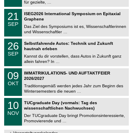
8
für gezielte, …
m
.
n
2
T
i
2
21
ISEG2026 International Symposium on Epitaxial
0
U
t
1
2
Graphene
C
z
.
6
SEP
h
0
Das Ziel des Symposiums ist es, Wissenschaftlerinnen
e
9
und Wissenschaftler …
m
.
n
2
T
i
2
26
Selbstfahrende Autos: Technik und Zukunft
0
U
t
6
2
hautnah erleben
C
z
.
6
SEP
h
0
Kannst du dir vorstellen, dass Autos in Zukunft ganz
e
9
allein fahren? In …
m
.
n
2
T
i
0
09
IMMATRIKULATIONS- UND AUFTAKTFEIER
0
U
t
9
2
2026/2027
C
z
.
6
OKT
h
1
Traditionsgemäß werden jedes Jahr zum Beginn des
e
0
Wintersemesters die neuen …
m
.
n
2
Z
i
1
10
TUCgraduate Day (vormals: Tag des
0
e
t
0
2
wissenschaftlichen Nachwuchses)
n
z
.
6
NOV
t
1
Der TUCgraduate Day bringt Promotionsinteressierte,
r
1
Promovierende und …
u
.
m
2
f
0
Veranstaltungskalender