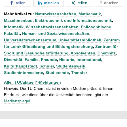
teilen
mitteilen
teilen
drucken
Mehr Artikel zu:
Naturwissenschaften
,
Mathematik
,
Maschinenbau
,
Elektrotechnik und Informationstechnik
,
Informatik
,
Wirtschaftswissenschaften
,
Philosophische
Fakultät
,
Human- und Sozialwissenschaften
,
Universitätsrechenzentrum
,
Universitätsbibliothek
,
Zentrum
für Lehrkräftebildung und Bildungsforschung
,
Zentrum für
Sport und Gesundheitsförderung
,
Absolventen
,
Chemnitz
,
Diversität
,
Familie
,
Freunde
,
Historie
,
International
,
Kulturhauptstadt
,
Schüler
,
Studentenwerk
,
Studieninteressierte
,
Studierende
,
Transfer
Alle „TUCaktuell“-Meldungen
Hinweis: Die TU Chemnitz ist in vielen Medien präsent. Einen
Eindruck, wie diese über die Universität berichten, gibt der
Medienspiegel
.