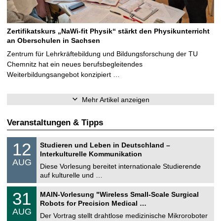
Zertifikatskurs „NaWi-fit Physik“ stärkt den Physikunterricht
an Oberschulen in Sachsen
Zentrum für Lehrkräftebildung und Bildungsforschung der TU
Chemnitz hat ein neues berufsbegleitendes
Weiterbildungsangebot konzipiert …
Mehr Artikel anzeigen
Veranstaltungen & Tipps
S
1
12
Studieren und Leben in Deutschland –
o
2
Interkulturelle Kommunikation
n
.
AUG
s
0
Diese Vorlesung bereitet internationale Studierende
t
8
auf kulturelle und …
i
.
g
2
T
e
3
31
MAIN-Vorlesung "Wireless Small-Scale Surgical
0
U
1
2
Robots for Precision Medical …
C
.
6
AUG
h
0
Der Vortrag stellt drahtlose medizinische Mikroroboter
e