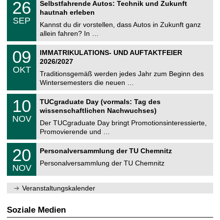
i
2
26
Selbstfahrende Autos: Technik und Zukunft
0
U
t
6
2
hautnah erleben
C
z
.
6
SEP
h
0
Kannst du dir vorstellen, dass Autos in Zukunft ganz
e
9
allein fahren? In …
m
.
n
2
T
i
0
09
IMMATRIKULATIONS- UND AUFTAKTFEIER
0
U
t
9
2
2026/2027
C
z
.
6
OKT
h
1
Traditionsgemäß werden jedes Jahr zum Beginn des
e
0
Wintersemesters die neuen …
m
.
n
2
Z
i
1
10
TUCgraduate Day (vormals: Tag des
0
e
t
0
2
wissenschaftlichen Nachwuchses)
n
z
.
6
NOV
t
1
Der TUCgraduate Day bringt Promotionsinteressierte,
r
1
Promovierende und …
u
.
m
2
T
f
2
20
Personalversammlung der TU Chemnitz
0
U
ü
0
2
C
r
Personalversammlung der TU Chemnitz
.
6
NOV
h
d
1
e
e
1
m
n
.
Veranstaltungskalender
n
w
2
i
i
0
t
s
2
Soziale Medien
z
s
6