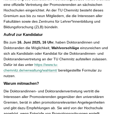
eine offizielle Vertretung der Promovierenden an sächsischen
r
Hochschulen eingerichtet. An der TU Chemnitz besteht dieses
ö
Gremium aus bis zu neun Mitgliedern, die die Interessen aller
ß
Fakultäten sowie des Zentrums für Lehrer*innenbildung und
e
Bildungsforschung (ZLB) bündeln.
r
n
Aufruf zur Kandidatur
Bis zum
16. Juni 2025, 16 Uhr
, haben Doktorandinnen und
Doktoranden die Möglichkeit,
Wahlvorschläge
einzureichen und
sich als Kandidatin oder Kandidat für die Doktorandinnen- und
Doktorandenvertretung an der TU Chemnitz aufstellen zulassen.
Dafür ist das unter
https://www.tu-
chemnitz.de/verwaltung/wahlamt/
bereitgestellte Formular zu
nutzen.
Warum mitmachen?
Die Doktorandinnen- und Doktorandenvertretung vertritt die
Interessen aller Promovierenden gegenüber den universitären
Gremien, berät in allen promotionsrelevanten Angelegenheiten
und gibt dazu Empfehlungen ab. Sie wird von der Hochschule
angehört, wenn Entwürfe von Promotionsordnungen erstellt