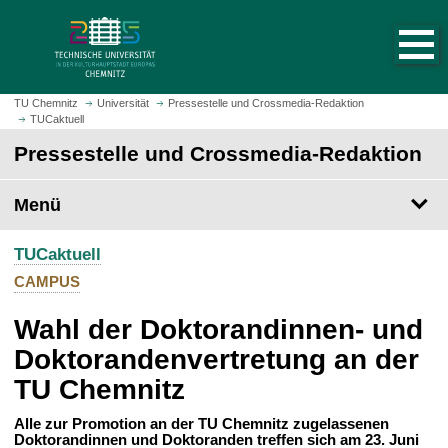
S
S
t
p
a
r
r
i
t
n
TU Chemnitz
Universität
Pressestelle und Crossmedia-Redaktion
s
TUCaktuell
g
e
e
Pressestelle und Crossmedia-Redaktion
i
z
t
u
Menü
e
m
a
H
u
TUCaktuell
a
f
u
CAMPUS
r
p
u
Wahl der Doktorandinnen- und
t
f
i
Doktorandenvertretung an der
e
n
TU Chemnitz
n
h
a
Alle zur Promotion an der TU Chemnitz zugelassenen
l
Doktorandinnen und Doktoranden treffen sich am 23. Juni