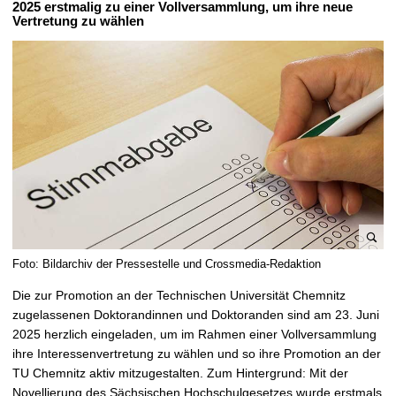
2025 erstmalig zu einer Vollversammlung, um ihre neue
t
Vertretung zu wählen
B
Foto: Bildarchiv der Pressestelle und Crossmedia-Redaktion
i
Die zur Promotion an der Technischen Universität Chemnitz
l
zugelassenen Doktorandinnen und Doktoranden sind am 23. Juni
d
2025 herzlich eingeladen, um im Rahmen einer Vollversammlung
v
ihre Interessenvertretung zu wählen und so ihre Promotion an der
e
TU Chemnitz aktiv mitzugestalten. Zum Hintergrund: Mit der
r
Novellierung des Sächsischen Hochschulgesetzes wurde erstmals
g