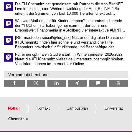
e
Die TU Chemnitz hat gemeinsam mit Partnern die App BirdNET
n
Live konzipiert, eine Weiterentwicklung der App „BirdNET“.Sie
s
erkennt die Stimmen von fast 10.000 Tierarten direkt auf…
c
h
Wie wird Mathematik für Kinder erlebbar? Lehramtsstudierende
a
der #TUChemnitz haben gemeinsam mit der Lern- und
f
Erlebniswelt Phänomenia in #Stollberg vier inter#aktive #MINT…
t
l
[RE: mastodon.social/@tuc_urz] Nutzer der digitalen Dienste der
i
#TUChemnitz finden hier schnelle und verständliche Hilfe.
c
Besonders praktisch für Studierende und Beschäftigte der…
h
e
Für einen optimalen Studienstart im Wintersemester 2026/2027
n
bietet die #TUChemnitz vielfältige Unterstützungsmöglichkeiten.
N
Von Informationen im Internet zur Online…
a
c
Verbinde dich mit uns:
h
w
u
c
h
s
Notfall
Kontakt
Campusplan
Universität
Chemnitz