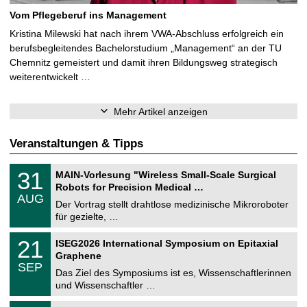
Vom Pflegeberuf ins Management
Kristina Milewski hat nach ihrem VWA-Abschluss erfolgreich ein
berufsbegleitendes Bachelorstudium „Management“ an der TU
Chemnitz gemeistert und damit ihren Bildungsweg strategisch
weiterentwickelt …
Mehr Artikel anzeigen
Veranstaltungen & Tipps
T
3
31
MAIN-Vorlesung "Wireless Small-Scale Surgical
U
1
Robots for Precision Medical …
C
.
AUG
h
0
Der Vortrag stellt drahtlose medizinische Mikroroboter
e
8
für gezielte, …
m
.
n
2
T
i
2
21
ISEG2026 International Symposium on Epitaxial
0
U
t
1
2
Graphene
C
z
.
6
SEP
h
0
Das Ziel des Symposiums ist es, Wissenschaftlerinnen
e
9
und Wissenschaftler …
m
.
n
2
T