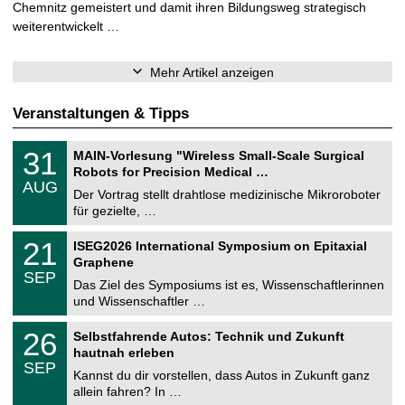
Chemnitz gemeistert und damit ihren Bildungsweg strategisch
weiterentwickelt …
Mehr Artikel anzeigen
Veranstaltungen & Tipps
T
3
31
MAIN-Vorlesung "Wireless Small-Scale Surgical
U
1
Robots for Precision Medical …
C
.
AUG
h
0
Der Vortrag stellt drahtlose medizinische Mikroroboter
e
8
für gezielte, …
m
.
n
2
T
i
2
21
ISEG2026 International Symposium on Epitaxial
0
U
t
1
2
Graphene
C
z
.
6
SEP
h
0
Das Ziel des Symposiums ist es, Wissenschaftlerinnen
e
9
und Wissenschaftler …
m
.
n
2
T
i
2
26
Selbstfahrende Autos: Technik und Zukunft
0
U
t
6
2
hautnah erleben
C
z
.
6
SEP
h
0
Kannst du dir vorstellen, dass Autos in Zukunft ganz
e
9
allein fahren? In …
m
.