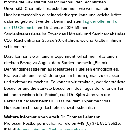
möchte die Fakultät für Maschinenbau der Technischen
f
Universität Chemnitz herausbekommen, wie weit man ein
n
Hufeisen tatsächlich auseinanderbiegen kann und welche Kräfte
e
dafür aufgebracht werden. Beim nächsten
Tag der offenen Tür
n
der TU Chemnitz
am 15. Januar 2026 können
Studieninteressierte im Foyer des Hörsaal- und Seminargebäudes
C10, Reichenhainer Straße 90, erfahren, welche Kräfte in ihnen
schlummern.
Dazu können sie an einem Experiment teilnehmen, das einen
direkten Bezug zu August dem Starken herstellt. „Ein mit
Dehnungsmessstreifen ausgestattetes Hufeisen ermöglicht es,
Kraftverläufe und -veränderungen im Innern genau zu erfassen
und sichtbar zu machen. So können wir ermitteln, wer der stärkste
Besucher und die stärkste Besucherin des Tages der offenen Tür
ist. Ihnen winken tolle Preise“, sagt Dr. Björn John von der
Fakultät für Maschinenbau. Dass bei dem Experiment das
Hufeisen bricht, sei jedoch eher unwahrscheinlich.
Weitere Informationen
erteilt Dr. Thomas Lehmann,
Professur Festkörpermechanik, Telefon +49 (0) 371 531 35615,
E-Mail
thomas.lehmann@mb.tu-chemnitz.de
.