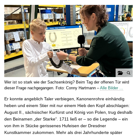
t
G
Wer ist so stark wie der Sachsenkönig? Beim Tag der offenen Tür wird
a
dieser Frage nachgegangen. Foto: Conny Hartmann –
Alle Bilder …
l
Er konnte angeblich Taler verbiegen, Kanonenrohre einhändig
e
heben und einem Stier mit nur einem Hieb den Kopf abschlagen:
r
August II., sächsischer Kurfürst und König von Polen, trug deshalb
i
den Beinamen „der Starke“. 1711 ließ er – so die Legende – ein
e
von ihm in Stücke gerissenes Hufeisen der Dresdner
ö
Kunstkammer zukommen. Mehr als drei Jahrhunderte später
f