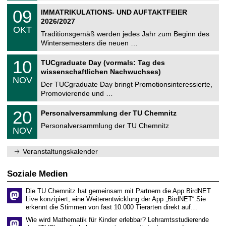
n
2
T
i
0
09
IMMATRIKULATIONS- UND AUFTAKTFEIER
0
U
t
9
2
2026/2027
C
z
.
6
OKT
h
1
Traditionsgemäß werden jedes Jahr zum Beginn des
e
0
Wintersemesters die neuen …
m
.
n
2
Z
i
1
10
TUCgraduate Day (vormals: Tag des
0
e
t
0
2
wissenschaftlichen Nachwuchses)
n
z
.
6
NOV
t
1
Der TUCgraduate Day bringt Promotionsinteressierte,
r
1
Promovierende und …
u
.
m
2
T
f
2
20
Personalversammlung der TU Chemnitz
0
U
ü
0
2
C
r
Personalversammlung der TU Chemnitz
.
6
NOV
h
d
1
e
e
1
m
n
.
Veranstaltungskalender
n
w
2
i
i
0
t
s
2
Soziale Medien
z
s
6
e
Die TU Chemnitz hat gemeinsam mit Partnern die App BirdNET
n
Live konzipiert, eine Weiterentwicklung der App „BirdNET“.Sie
s
erkennt die Stimmen von fast 10.000 Tierarten direkt auf…
c
h
Wie wird Mathematik für Kinder erlebbar? Lehramtsstudierende
a