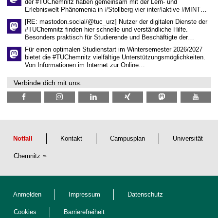
der #TUChemnitz haben gemeinsam mit der Lern- und
f
Erlebniswelt Phänomenia in #Stollberg vier inter#aktive #MINT…
t
l
[RE: mastodon.social/@tuc_urz] Nutzer der digitalen Dienste der
i
#TUChemnitz finden hier schnelle und verständliche Hilfe.
c
Besonders praktisch für Studierende und Beschäftigte der…
h
e
Für einen optimalen Studienstart im Wintersemester 2026/2027
n
bietet die #TUChemnitz vielfältige Unterstützungsmöglichkeiten.
N
Von Informationen im Internet zur Online…
a
c
Verbinde dich mit uns:
h
w
u
c
h
s
Notfall
Kontakt
Campusplan
Universität
Chemnitz
Anmelden
Impressum
Datenschutz
Cookies
Barrierefreiheit