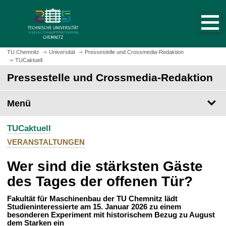
S
S
t
p
a
r
r
i
t
n
TU Chemnitz
Universität
Pressestelle und Crossmedia-Redaktion
s
TUCaktuell
g
e
e
Pressestelle und Crossmedia-Redaktion
i
z
t
u
Menü
e
m
a
H
u
TUCaktuell
a
f
u
VERANSTALTUNGEN
r
p
u
Wer sind die stärksten Gäste
t
f
i
des Tages der offenen Tür?
e
n
n
h
Fakultät für Maschinenbau der TU Chemnitz lädt
Studieninteressierte am 15. Januar 2026 zu einem
a
besonderen Experiment mit historischem Bezug zu August
l
dem Starken ein