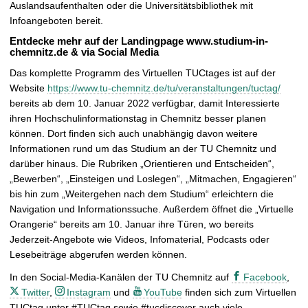
Auslandsaufenthalten oder die Universitätsbibliothek mit
Infoangeboten bereit.
Entdecke mehr auf der Landingpage www.studium-in-
chemnitz.de & via Social Media
Das komplette Programm des Virtuellen TUCtages ist auf der
Website
https://www.tu-chemnitz.de/tu/veranstaltungen/tuctag/
bereits ab dem 10. Januar 2022 verfügbar, damit Interessierte
ihren Hochschulinformationstag in Chemnitz besser planen
können. Dort finden sich auch unabhängig davon weitere
Informationen rund um das Studium an der TU Chemnitz und
darüber hinaus. Die Rubriken „Orientieren und Entscheiden“,
„Bewerben“, „Einsteigen und Loslegen“, „Mitmachen, Engagieren“
bis hin zum „Weitergehen nach dem Studium“ erleichtern die
Navigation und Informationssuche. Außerdem öffnet die „Virtuelle
Orangerie“ bereits am 10. Januar ihre Türen, wo bereits
Jederzeit-Angebote wie Videos, Infomaterial, Podcasts oder
Lesebeiträge abgerufen werden können.
In den Social-Media-Kanälen der TU Chemnitz auf
Facebook
,
Twitter
,
Instagram
und
YouTube
finden sich zum Virtuellen
TUCtag unter #TUCtag sowie #tucdiscover auch viele