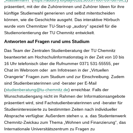
„Klassenfahrt“
(
https://audory.io/play/61b23053f7f807097d676fc1
)
präsentiert, mit der die Zuhörerinnen und Zuhörer Ideen für ihre
künftige Studienwahl generieren und selbst mitentscheiden
können, wie die Geschichte ausgeht. Das interaktive Hörbuch
wurde vom Chemnitzer TU-Start-up „audory“ speziell für die
Studienorientierung der TU Chemnitz entwickelt.
Antworten auf Fragen rund ums Studium
Das Team der Zentralen Studienberatung der TU Chemnitz
beantwortet am Hochschulinformationstag in der Zeit von 10 bis
16 Uhr telefonisch über die Rufnummer 0371 531-55555, per
Chat im Webroom oder am Infotresen in der „Virtuellen
Orangerie“ Fragen zum Studium und zur Einschreibung. Zudem
sind Studienberaterinnen und -berater per E-Mail
(
studienberatung@tu-chemnitz.de
) erreichbar. Falls der
Wunschstudiengang nicht im Rahmen der Informationsangebote
präsentiert wird, sind Fachstudienberaterinnen und -berater für
Studieninteressierte zu bestimmten Zeiten nach individueller
Absprache verfügbar. Außerdem stehen u. a. das Studentenwerk
Chemnitz-Zwickau zum Thema „Wohnen und Finanzierung“, das
Internationale Universitätszentrum zu Fragen zu