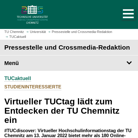
S
S
t
p
a
r
r
i
t
n
TU Chemnitz
Universität
Pressestelle und Crossmedia-Redaktion
s
TUCaktuell
g
e
e
Pressestelle und Crossmedia-Redaktion
i
z
t
u
Menü
e
m
a
H
u
TUCaktuell
a
f
u
STUDIENINTERESSIERTE
r
p
u
Virtueller TUCtag lädt zum
t
f
i
Entdecken der TU Chemnitz
e
n
ein
n
h
a
#TUCdiscover: Virtueller Hochschulinformationstag der TU
l
Chemnitz am 13. Januar 2022 bietet mehr als 180 Online-