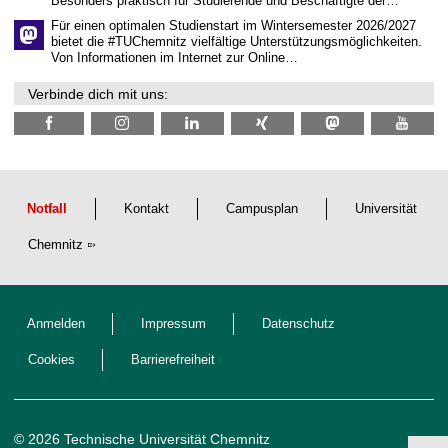
Besonders praktisch für Studierende und Beschäftigte der…
f
t
Für einen optimalen Studienstart im Wintersemester 2026/2027
l
bietet die #TUChemnitz vielfältige Unterstützungsmöglichkeiten.
i
Von Informationen im Internet zur Online…
c
h
Verbinde dich mit uns:
e
n
N
a
c
h
w
u
Notfall
Kontakt
Campusplan
Universität
c
h
Chemnitz
s
Anmelden
Impressum
Datenschutz
Cookies
Barrierefreiheit
© 2026 Technische Universität Chemnitz