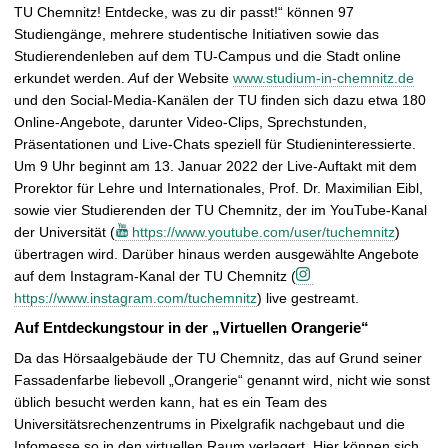
TU Chemnitz! Entdecke, was zu dir passt!“ können 97
g
Studiengänge, mehrere studentische Initiativen sowie das
r
Studierendenleben auf dem TU-Campus und die Stadt online
ö
erkundet werden.
A
uf der Website
www.studium-in-chemnitz.de
ß
und den Social-Media-Kanälen der TU finden sich dazu etwa 180
e
Online-Angebote, darunter Video-Clips, Sprechstunden,
r
Präsentationen und Live-Chats speziell für Studieninteressierte.
n
Um 9 Uhr beginnt am 13. Januar 2022 der Live-Auftakt mit dem
Prorektor für Lehre und Internationales, Prof. Dr. Maximilian Eibl,
sowie vier Studierenden der TU Chemnitz, der im YouTube-Kanal
der Universität (
https://www.youtube.com/user/tuchemnitz
)
übertragen wird. Darüber hinaus werden ausgewählte Angebote
auf dem Instagram-Kanal der TU Chemnitz (
https://www.instagram.com/tuchemnitz
) live gestreamt.
Auf Entdeckungstour in der „Virtuellen Orangerie“
Da das Hörsaalgebäude der TU Chemnitz, das auf Grund seiner
Fassadenfarbe liebevoll „Orangerie“ genannt wird, nicht wie sonst
üblich besucht werden kann, hat es ein Team des
Universitätsrechenzentrums in Pixelgrafik nachgebaut und die
Infomesse so in den virtuellen Raum verlagert. Hier können sich