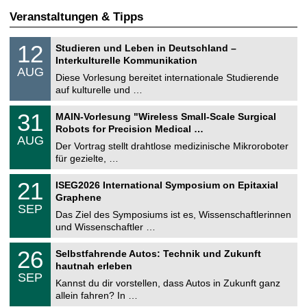
Veranstaltungen & Tipps
S
1
12
Studieren und Leben in Deutschland –
o
2
Interkulturelle Kommunikation
n
.
AUG
s
0
Diese Vorlesung bereitet internationale Studierende
t
8
auf kulturelle und …
i
.
g
2
T
e
3
31
MAIN-Vorlesung "Wireless Small-Scale Surgical
0
U
1
2
Robots for Precision Medical …
C
.
6
AUG
h
0
Der Vortrag stellt drahtlose medizinische Mikroroboter
e
8
für gezielte, …
m
.
n
2
T
i
2
21
ISEG2026 International Symposium on Epitaxial
0
U
t
1
2
Graphene
C
z
.
6
SEP
h
0
Das Ziel des Symposiums ist es, Wissenschaftlerinnen
e
9
und Wissenschaftler …
m
.
n
2
T
i
2
26
Selbstfahrende Autos: Technik und Zukunft
0
U
t
6
2
hautnah erleben
C
z
.
6
SEP
h
0
Kannst du dir vorstellen, dass Autos in Zukunft ganz
e
9
allein fahren? In …
m
.