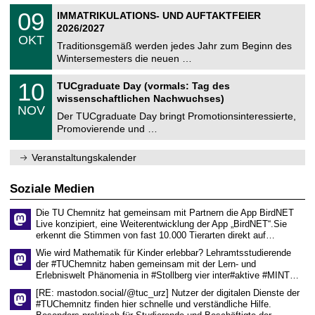
n
2
T
i
0
09
IMMATRIKULATIONS- UND AUFTAKTFEIER
0
U
t
9
2
2026/2027
C
z
.
6
OKT
h
1
Traditionsgemäß werden jedes Jahr zum Beginn des
e
0
Wintersemesters die neuen …
m
.
n
2
Z
i
1
10
TUCgraduate Day (vormals: Tag des
0
e
t
0
2
wissenschaftlichen Nachwuchses)
n
z
.
6
NOV
t
1
Der TUCgraduate Day bringt Promotionsinteressierte,
r
1
Promovierende und …
u
.
m
2
f
0
Veranstaltungskalender
ü
2
r
6
d
Soziale Medien
e
n
Die TU Chemnitz hat gemeinsam mit Partnern die App BirdNET
w
Live konzipiert, eine Weiterentwicklung der App „BirdNET“.Sie
i
erkennt die Stimmen von fast 10.000 Tierarten direkt auf…
s
s
Wie wird Mathematik für Kinder erlebbar? Lehramtsstudierende
e
der #TUChemnitz haben gemeinsam mit der Lern- und
n
Erlebniswelt Phänomenia in #Stollberg vier inter#aktive #MINT…
s
c
[RE: mastodon.social/@tuc_urz] Nutzer der digitalen Dienste der
h
#TUChemnitz finden hier schnelle und verständliche Hilfe.
a