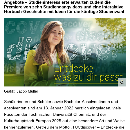
Angebote – Studieninteressierte erwarten zudem die
t
Premiere von zehn Studiengangvideos und eine interaktive
Hörbuch-Geschichte mit Ideen für die künftige Studienwahl
B
Grafik: Jacob Müller
i
Schülerinnen und Schüler sowie Bachelor-Absolventinnen und -
l
absolventen sind am 13. Januar 2022 herzlich eingeladen, viele
d
Facetten der Technischen Universität Chemnitz und der
v
Kulturhauptstadt Europas 2025 auf eine besondere Art und Weise
e
kennenzulernen. Getreu dem Motto „TUCdiscover – Entdecke die
r