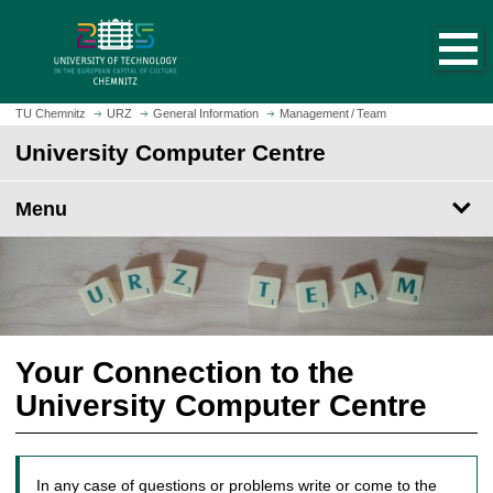
O
J
p
u
e
m
n
p
h
t
TU Chemnitz
URZ
General Information
Management / Team
o
o
University Computer Centre
m
m
e
a
p
Menu
i
a
n
g
c
e
o
n
t
e
Your Connection to the
n
University Computer Centre
t
In any case of questions or problems write or come to the