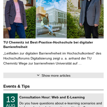
TU Chemnitz ist Best-Practice-Hochschule bei digitaler
Barrierefreiheit
„Leitfaden zur digitalen Barrierefreiheit im Hochschulkontext“ des
Hochschulforums Digitalisierung zeigt u. a. anhand der TU
Chemnitz Wege zur barrierefreien Universität auf …
Show more articles
Events & Tips
U
1
13
Consultation Hour: Web and E-Learning
n
3
i
Do you have questions about e-learning scenarios and
/
AUG
v