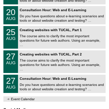
0
tools or about website creation and testing? …
e
8
r
U
/
2
20
s
Consultation Hour: Web and E-Learning
n
2
0
i
i
0
Do you have questions about e-learning scenarios and
/
t
AUG
v
2
0
ä
tools or about website creation and testing? …
e
6
8
t
r
U
/
s
2
25
s
Creating websites with TUCAL, Part 1
n
2
r
5
i
i
0
e
The course aims to clarify the most important
/
t
AUG
v
2
c
0
ä
questions for future web authors. Using an example,
e
6
h
8
t
…
r
e
/
s
s
n
2
r
U
i
z
2
27
Creating websites with TUCAL, Part 2
0
e
n
t
e
7
2
c
i
ä
The course aims to clarify the most important
n
/
6
h
AUG
v
t
t
0
questions for future web authors. Using an example,
e
e
s
r
8
…
n
r
r
u
/
z
s
e
m
2
U
e
i
2
27
c
Consultation Hour: Web and E-Learning
0
n
n
t
7
h
2
i
t
ä
Do you have questions about e-learning scenarios and
/
e
6
AUG
v
r
t
0
tools or about website creation and testing? …
n
e
u
s
8
z
r
m
r
/
e
s
Event Calendar
e
2
n
i
c
0
t
t
h
2
r
ä