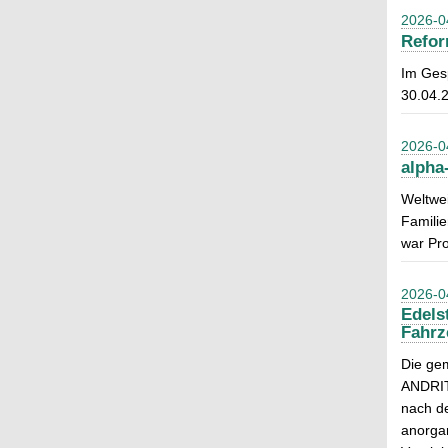
2026-0
Refor
Im Ges
30.04.
2026-0
alpha
Weltwei
Familie
war Pro
2026-0
Edels
Fahrz
Die ge
ANDRIT
nach d
anorgan