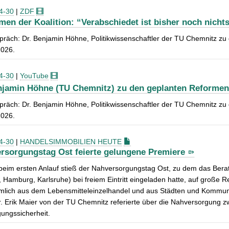
4-30
|
ZDF
men der Koalition: “Verabschiedet ist bisher noch nicht
präch: Dr. Benjamin Höhne, Politikwissenschaftler der TU Chemnitz 
2026.
4-30
|
YouTube
jamin Höhne (TU Chemnitz) zu den geplanten Reformen d
präch: Dr. Benjamin Höhne, Politikwissenschaftler der TU Chemnitz 
2026.
4-30
|
HANDELSIMMOBILIEN HEUTE
rsorgungstag Ost feierte gelungene Premiere
 beim ersten Anlauf stieß der Nahversorgungstag Ost, zu dem das Be
, Hamburg, Karlsruhe) bei freiem Eintritt eingeladen hatte, auf große
mlich aus dem Lebensmitteleinzelhandel und aus Städten und Kommune
r. Erik Maier von der TU Chemnitz referierte über die Nahversorgung zw
ungssicherheit.