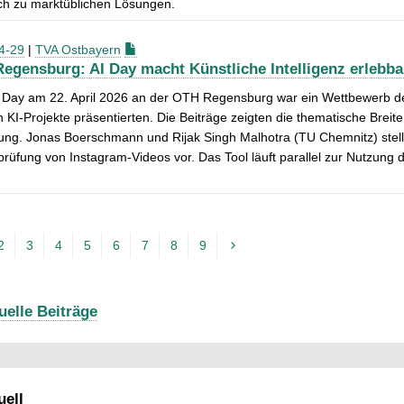
ch zu marktüblichen Lösungen.
4-29
|
TVA Ostbayern
egensburg: AI Day macht Künstliche Intelligenz erlebba
 Day am 22. April 2026 an der OTH Regensburg war ein Wettbewerb de
 KI-Projekte präsentierten. Die Beiträge zeigten die thematische Bre
ng. Jonas Boerschmann und Rijak Singh Malhotra (TU Chemnitz) stellt
rüfung von Instagram-Videos vor. Das Tool läuft parallel zur Nutzung 
2
3
4
5
6
7
8
9
uelle Beiträge
ell