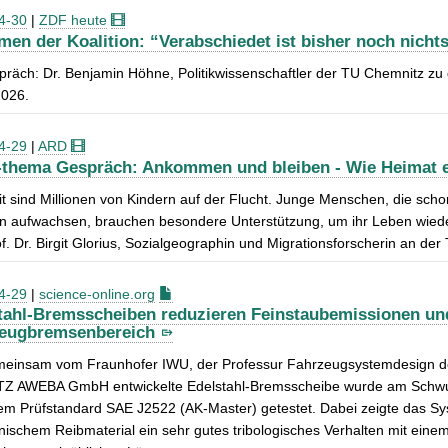
4-30
|
ZDF heute
men der Koalition: “Verabschiedet ist bisher noch nicht
präch: Dr. Benjamin Höhne, Politikwissenschaftler der TU Chemnitz 
2026.
4-29
|
ARD
-thema Gespräch: Ankommen und bleiben - Wie Heimat e
t sind Millionen von Kindern auf der Flucht. Junge Menschen, die schon
n aufwachsen, brauchen besondere Unterstützung, um ihr Leben wiede
f. Dr. Birgit Glorius, Sozialgeographin und Migrationsforscherin an der
4-29
|
science-online.org
tahl-Bremsscheiben reduzieren Feinstaubemissionen u
eugbremsenbereich
meinsam vom Fraunhofer IWU, der Professur Fahrzeugsystemdesign der
Z AWEBA GmbH entwickelte Edelstahl-Bremsscheibe wurde am Schwun
em Prüfstandard SAE J2522 (AK-Master) getestet. Dabei zeigte das S
ischem Reibmaterial ein sehr gutes tribologisches Verhalten mit eine