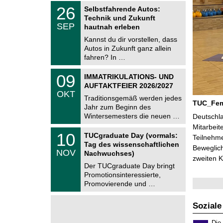
z
T
6
2
26
Selbstfahrende Autos:
U
6
Technik und Zukunft
C
.
SEP
h
hautnah erleben
0
e
9
Kannst du dir vorstellen, dass
m
.
Autos in Zukunft ganz allein
n
2
i
fahren? In …
0
t
2
z
T
6
0
09
IMMATRIKULATIONS- UND
U
9
AUFTAKTFEIER 2026/2027
C
.
OKT
h
1
Traditionsgemäß werden jedes
e
TUC_FemA
0
Jahr zum Beginn des
m
.
Wintersemesters die neuen …
n
Deutschla
2
i
Mitarbeit
0
Z
t
1
10
2
TUCgraduate Day (vormals:
Teilnehme
e
z
0
6
Tag des wissenschaftlichen
n
Beweglich
.
NOV
t
Nachwuchses)
1
zweiten K
r
1
Der TUCgraduate Day bringt
u
.
Promotionsinteressierte,
m
2
f
Promovierende und …
0
ü
2
r
6
d
Soziale
e
n