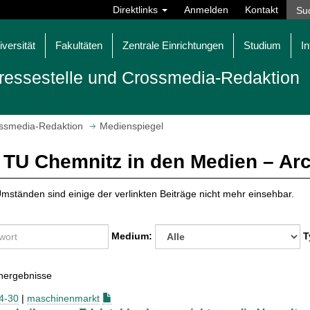
Direktlinks
Anmelden
Kontakt
iversität
Fakultäten
Zentrale Einrichtungen
Studium
In
ressestelle und Crossmedia-Redaktion
ossmedia-Redaktion
Medienspiegel
 TU Chemnitz in den Medien – Ar
mständen sind einige der verlinkten Beiträge nicht mehr einsehbar.
Medium:
T
hergebnisse
4-30
|
maschinenmarkt