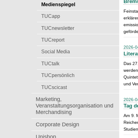
Brems
t
Medienspiegel
a
Feinsta
c
TUCapp
erkläre
h
emissio
:
TUCnewsletter
geförde
TUCreport
2026-0
Social Media
Liter
TUCtalk
Das 27.
werden 
TUCpersönlich
Quintet
und Ver
TUCscicast
Marketing,
2026-0
Veranstaltungsorganisation und
Tag d
Merchandising
Am 9. 
Reichen
Corporate Design
Studien
Unishop