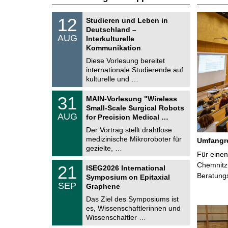
e
S
1
12
Studieren und Leben in
o
S
2
Deutschland –
n
.
AUG
s
Interkulturelle
e
0
t
Kommunikation
8
i
i
.
Diese Vorlesung bereitet
g
2
t
e
internationale Studierende auf
0
kulturelle und …
2
e
6
T
3
31
MAIN-Vorlesung "Wireless
U
1
Small-Scale Surgical Robots
C
.
AUG
h
for Precision Medical …
0
e
8
Der Vortrag stellt drahtlose
m
.
medizinische Mikroroboter für
n
Umfangre
2
i
gezielte, …
0
Für einen
t
2
z
T
Chemnitz 
6
2
21
ISEG2026 International
U
1
Beratung
Symposium on Epitaxial
C
.
SEP
h
Graphene
0
e
9
Das Ziel des Symposiums ist
m
.
es, Wissenschaftlerinnen und
n
2
i
Wissenschaftler …
0
t
2