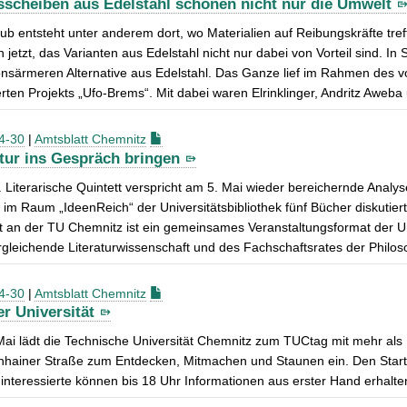
scheiben aus Edelstahl schonen nicht nur die Umwelt
ub entsteht unter anderem dort, wo Materialien auf Reibungskräfte tre
n jetzt, das Varianten aus Edelstahl nicht nur dabei von Vorteil sind. 
nsärmeren Alternative aus Edelstahl. Das Ganze lief im Rahmen des v
rten Projekts „Ufo-Brems“. Mit dabei waren Elrinklinger, Andritz Aweb
4-30
|
Amtsblatt Chemnitz
atur ins Gespräch bringen
 Literarische Quintett verspricht am 5. Mai wieder bereichernde Analy
im Raum „IdeenReich“ der Universitätsbibliothek fünf Bücher diskutiert
t an der TU Chemnitz ist ein gemeinsames Veranstaltungsformat der Un
gleichende Literaturwissenschaft und des Fachschaftsrates der Philos
4-30
|
Amtsblatt Chemnitz
er Universität
Mai lädt die Technische Universität Chemnitz zum TUCtag mit mehr a
hainer Straße zum Entdecken, Mitmachen und Staunen ein. Den Start b
interessierte können bis 18 Uhr Informationen aus erster Hand erhalte