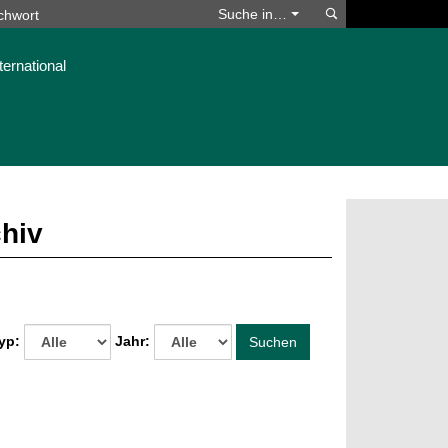
Suchen
Suche in…
ternational
chiv
yp:
Jahr:
Suchen