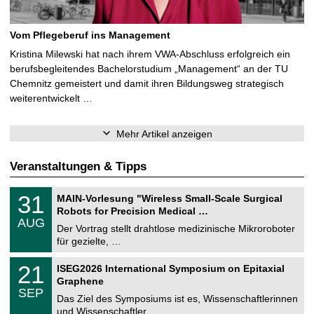
Vom Pflegeberuf ins Management
Kristina Milewski hat nach ihrem VWA-Abschluss erfolgreich ein
berufsbegleitendes Bachelorstudium „Management“ an der TU
Chemnitz gemeistert und damit ihren Bildungsweg strategisch
weiterentwickelt …
Mehr Artikel anzeigen
Veranstaltungen & Tipps
T
3
31
MAIN-Vorlesung "Wireless Small-Scale Surgical
U
1
Robots for Precision Medical …
C
.
AUG
h
0
Der Vortrag stellt drahtlose medizinische Mikroroboter
e
8
für gezielte, …
m
.
n
2
T
i
2
21
ISEG2026 International Symposium on Epitaxial
0
U
t
1
2
Graphene
C
z
.
6
SEP
h
0
Das Ziel des Symposiums ist es, Wissenschaftlerinnen
e
9
und Wissenschaftler …
m