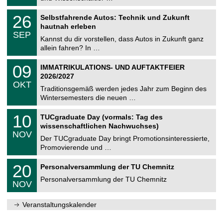
.
n
2
T
i
2
26
Selbstfahrende Autos: Technik und Zukunft
0
U
t
6
2
hautnah erleben
C
z
.
6
SEP
h
0
Kannst du dir vorstellen, dass Autos in Zukunft ganz
e
9
allein fahren? In …
m
.
n
2
T
i
0
09
IMMATRIKULATIONS- UND AUFTAKTFEIER
0
U
t
9
2
2026/2027
C
z
.
6
OKT
h
1
Traditionsgemäß werden jedes Jahr zum Beginn des
e
0
Wintersemesters die neuen …
m
.
n
2
Z
i
1
10
TUCgraduate Day (vormals: Tag des
0
e
t
0
2
wissenschaftlichen Nachwuchses)
n
z
.
6
NOV
t
1
Der TUCgraduate Day bringt Promotionsinteressierte,
r
1
Promovierende und …
u
.
m
2
T
f
2
20
Personalversammlung der TU Chemnitz
0
U
ü
0
2
C
r
Personalversammlung der TU Chemnitz
.
6
NOV
h
d
1
e
e
1
m
n
.
Veranstaltungskalender
n
w
2
i
i
0
t