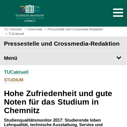
S
S
t
p
a
r
r
i
t
n
TU Chemnitz
Universität
Pressestelle und Crossmedia-Redaktion
s
TUCaktuell
g
e
e
Pressestelle und Crossmedia-Redaktion
i
z
t
u
Menü
e
m
a
H
u
TUCaktuell
a
f
u
STUDIUM
r
p
u
Hohe Zufriedenheit und gute
t
f
i
Noten für das Studium in
e
n
Chemnitz
n
h
a
Studienqualitätsmonitor 2017: Studierende loben
l
Lehrqualität, technische Ausstattung, Service und