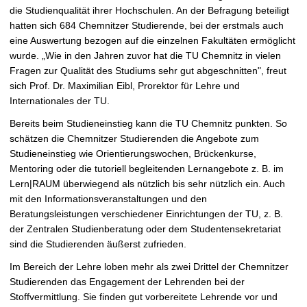
r
die Studienqualität ihrer Hochschulen. An der Befragung beteiligt
ö
hatten sich 684 Chemnitzer Studierende, bei der erstmals auch
ß
eine Auswertung bezogen auf die einzelnen Fakultäten ermöglicht
e
wurde. „Wie in den Jahren zuvor hat die TU Chemnitz in vielen
r
Fragen zur Qualität des Studiums sehr gut abgeschnitten", freut
n
sich Prof. Dr. Maximilian Eibl, Prorektor für Lehre und
Internationales der TU.
Bereits beim Studieneinstieg kann die TU Chemnitz punkten. So
schätzen die Chemnitzer Studierenden die Angebote zum
Studieneinstieg wie Orientierungswochen, Brückenkurse,
Mentoring oder die tutoriell begleitenden Lernangebote z. B. im
Lern|RAUM überwiegend als nützlich bis sehr nützlich ein. Auch
mit den Informationsveranstaltungen und den
Beratungsleistungen verschiedener Einrichtungen der TU, z. B.
der Zentralen Studienberatung oder dem Studentensekretariat
sind die Studierenden äußerst zufrieden.
Im Bereich der Lehre loben mehr als zwei Drittel der Chemnitzer
Studierenden das Engagement der Lehrenden bei der
Stoffvermittlung. Sie finden gut vorbereitete Lehrende vor und