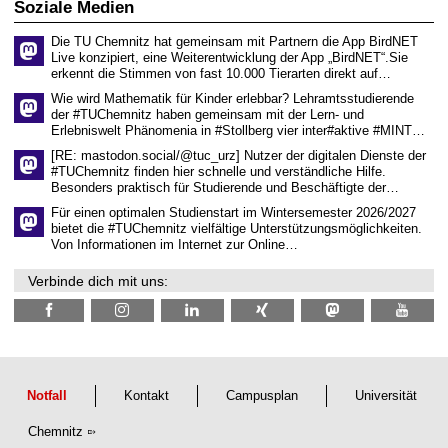
s
2
Soziale Medien
z
s
6
e
Die TU Chemnitz hat gemeinsam mit Partnern die App BirdNET
n
Live konzipiert, eine Weiterentwicklung der App „BirdNET“.Sie
s
erkennt die Stimmen von fast 10.000 Tierarten direkt auf…
c
h
Wie wird Mathematik für Kinder erlebbar? Lehramtsstudierende
a
der #TUChemnitz haben gemeinsam mit der Lern- und
f
Erlebniswelt Phänomenia in #Stollberg vier inter#aktive #MINT…
t
l
[RE: mastodon.social/@tuc_urz] Nutzer der digitalen Dienste der
i
#TUChemnitz finden hier schnelle und verständliche Hilfe.
c
Besonders praktisch für Studierende und Beschäftigte der…
h
e
Für einen optimalen Studienstart im Wintersemester 2026/2027
n
bietet die #TUChemnitz vielfältige Unterstützungsmöglichkeiten.
N
Von Informationen im Internet zur Online…
a
c
Verbinde dich mit uns:
h
w
u
c
h
s
Notfall
Kontakt
Campusplan
Universität
Chemnitz