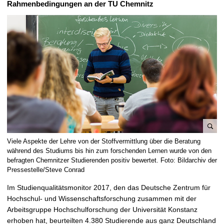
Rahmenbedingungen an der TU Chemnitz
t
B
Viele Aspekte der Lehre von der Stoffvermittlung über die Beratung
i
während des Studiums bis hin zum forschenden Lernen wurde von den
l
befragten Chemnitzer Studierenden positiv bewertet. Foto: Bildarchiv der
Pressestelle/Steve Conrad
d
v
Im Studienqualitätsmonitor 2017, den das Deutsche Zentrum für
e
Hochschul- und Wissenschaftsforschung zusammen mit der
r
Arbeitsgruppe Hochschulforschung der Universität Konstanz
g
erhoben hat, beurteilten 4.380 Studierende aus ganz Deutschland