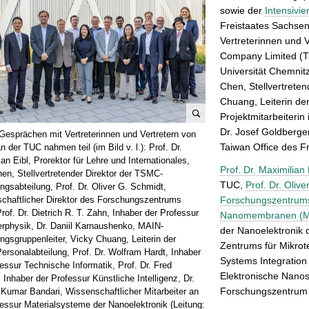
sowie der
Intensivi
Freistaates Sachse
Vertreterinnen und 
Company Limited (T
Universität Chemnit
Chen, Stellvertreten
Chuang, Leiterin de
Projektmitarbeiterin
B
Dr. Josef Goldberger
Gesprächen mit Vertreterinnen und Vertretern von
i
Taiwan Office des F
der TUC nahmen teil (im Bild v. l.): Prof. Dr.
l
an Eibl, Prorektor für Lehre und Internationales,
Prof. Dr. Maximilian 
hen, Stellvertretender Direktor der TSMC-
d
TUC,
Prof. Dr. Oliv
ngsabteilung, Prof. Dr. Oliver G. Schmidt,
v
Forschungszentrums 
chaftlicher Direktor des Forschungszentrums
e
of. Dr. Dietrich R. T. Zahn, Inhaber der Professur
Nanomembranen (M
r
terphysik, Dr. Daniil Karnaushenko, MAIN-
der Nanoelektronik
g
ngsgruppenleiter, Vicky Chuang, Leiterin der
Zentrums für Mikrot
r
rsonalabteilung, Prof. Dr. Wolfram Hardt, Inhaber
Systems Integration 
essur Technische Informatik, Prof. Dr. Fred
ö
Elektronische Nano
Inhaber der Professur Künstliche Intelligenz, Dr.
ß
Forschungszentrum
 Kumar Bandari, Wissenschaftlicher Mitarbeiter an
e
fessur Materialsysteme der Nanoelektronik (Leitung: