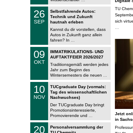
Digitale
0
t
2
z
T
TU Chemni
6
2
26
Selbstfahrende Autos:
U
6
Septembe
Technik und Zukunft
C
.
SEP
sich virt
h
hautnah erleben
0
e
…
9
Kannst du dir vorstellen, dass
m
.
Autos in Zukunft ganz allein
n
2
i
fahren? In …
0
t
2
z
T
6
0
09
IMMATRIKULATIONS- UND
U
9
AUFTAKTFEIER 2026/2027
C
.
OKT
h
1
Traditionsgemäß werden jedes
e
0
Jahr zum Beginn des
m
.
Wintersemesters die neuen …
n
2
i
0
Z
t
1
10
2
TUCgraduate Day (vormals:
e
z
0
6
Tag des wissenschaftlichen
n
.
NOV
t
Nachwuchses)
1
r
1
Der TUCgraduate Day bringt
u
.
Promotionsinteressierte,
m
2
Jetzt on
f
Promovierende und …
0
ü
in Sachs
2
r
T
6
2
20
Personalversammlung der
Professu
d
U
0
TU Chemnitz
e
C