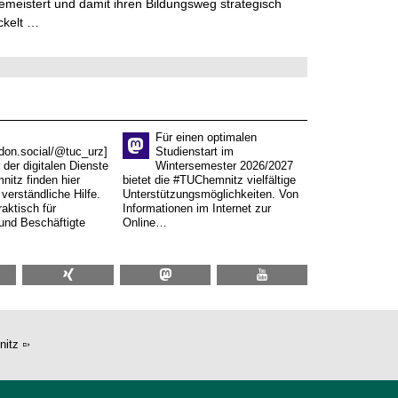
meistert und damit ihren Bildungsweg strategisch
ckelt …
Für einen optimalen
don.social/@tuc_urz]
Studienstart im
 der digitalen Dienste
Wintersemester 2026/2027
itz finden hier
bietet die #TUChemnitz vielfältige
verständliche Hilfe.
Unterstützungsmöglichkeiten. Von
aktisch für
Informationen im Internet zur
und Beschäftigte
Online…
nitz