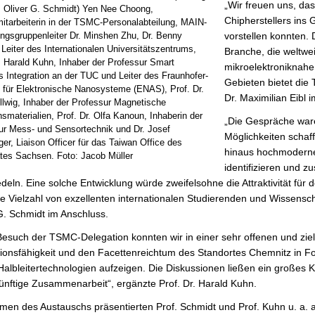
r
„Wir freuen uns, das
r. Oliver G. Schmidt) Yen Nee Choong,
n
Chipherstellers ins
mitarbeiterin in der TSMC-Personalabteilung, MAIN-
vorstellen konnten. 
ngsgruppenleiter Dr. Minshen Zhu, Dr. Benny
 Leiter des Internationalen Universitätszentrums,
Branche, die weltwei
r. Harald Kuhn, Inhaber der Professur Smart
mikroelektroniknahe
 Integration an der TUC und Leiter des Fraunhofer-
Gebieten bietet die 
ts für Elektronische Nanosysteme (ENAS), Prof. Dr.
Dr. Maximilian Eibl
llwig, Inhaber der Professur Magnetische
smaterialien, Prof. Dr. Olfa Kanoun, Inhaberin der
„Die Gespräche waren
ur Mess- und Sensortechnik und Dr. Josef
Möglichkeiten scha
er, Liaison Officer für das Taiwan Office des
hinaus hochmoderne
ates Sachsen. Foto: Jacob Müller
identifizieren und
deln. Eine solche Entwicklung würde zweifelsohne die Attraktivität fü
e Vielzahl von exzellenten internationalen Studierenden und Wissensch
G. Schmidt im Anschluss.
esuch der TSMC-Delegation konnten wir in einer sehr offenen und ziel
ionsfähigkeit und den Facettenreichtum des Standortes Chemnitz in 
Halbleitertechnologien aufzeigen. Die Diskussionen ließen ein großes 
ünftige Zusammenarbeit“, ergänzte Prof. Dr. Harald Kuhn.
en des Austauschs präsentierten Prof. Schmidt und Prof. Kuhn u. a. 