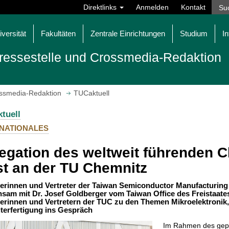
Direktlinks
Anmelden
Kontakt
iversität
Fakultäten
Zentrale Einrichtungen
Studium
In
ressestelle und Crossmedia-Redaktion
ossmedia-Redaktion
TUCaktuell
tuell
RNATIONALES
egation des weltweit führenden C
t an der TU Chemnitz
terinnen und Vertreter der Taiwan Semiconductor Manufacturi
sam mit Dr. Josef Goldberger vom Taiwan Office des Freistaat
terinnen und Vertretern der TUC zu den Themen Mikroelektronik
iterfertigung ins Gespräch
Im Rahmen des gepl