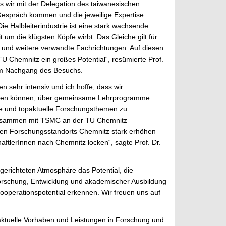
s wir mit der Delegation des taiwanesischen
 Gespräch kommen und die jeweilige Expertise
Die Halbleiterindustrie ist eine stark wachsende
t um die klügsten Köpfe wirbt. Das Gleiche gilt für
 und weitere verwandte Fachrichtungen. Auf diesen
TU Chemnitz ein großes Potential“, resümierte Prof.
 im Nachgang des Besuchs.
 sehr intensiv und ich hoffe, dass wir
ffen können, über gemeinsame Lehrprogramme
 und topaktuelle Forschungsthemen zu
 zusammen mit TSMC an der TU Chemnitz
r den Forschungsstandorts Chemnitz stark erhöhen
aftlerInnen nach Chemnitz locken“, sagte Prof. Dr.
gerichteten Atmosphäre das Potential, die
Forschung, Entwicklung und akademischer Ausbildung
Kooperationspotential erkennen. Wir freuen uns auf
aktuelle Vorhaben und Leistungen in Forschung und