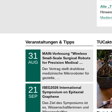
Alle „
Hinweis
Medien
Veranstaltungen & Tipps
TUCaktu
T
3
31
MAIN-Vorlesung "Wireless
U
1
Small-Scale Surgical Robots
C
.
AUG
h
for Precision Medical …
0
e
8
Der Vortrag stellt drahtlose
m
.
medizinische Mikroroboter für
n
2
i
gezielte, …
0
t
2
z
T
6
2
21
ISEG2026 International
U
1
Symposium on Epitaxial
C
.
SEP
h
Graphene
0
e
9
Das Ziel des Symposiums ist
m
.
es, Wissenschaftlerinnen und
n
2
i
Wissenschaftler …