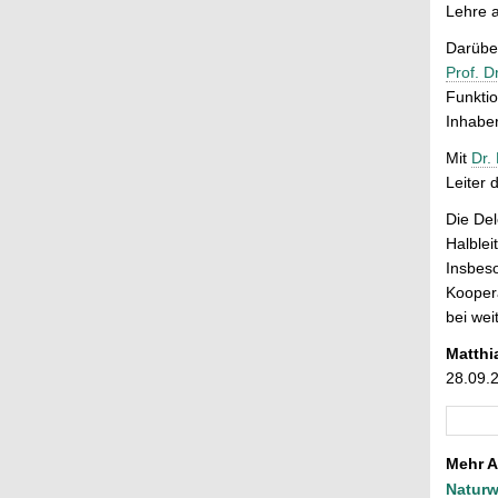
Lehre a
Darübe
Prof. D
Funktio
Inhaber
Mit
Dr.
Leiter 
Die Del
Halblei
Insbes
Koopera
bei wei
Matthi
28.09.
Mehr A
Naturw