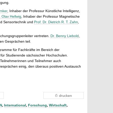
igung.
amker
, Inhaber der Professur Künstliche Intelligenz,
. Olav Hellwig
, Inhaber der Professur Magnetische
und Sensortechnik und
Prof. Dr. Dietrich R. T. Zahn
,
hungsgruppenleiter vertreten.
Dr. Benny Liebold
,
en Gesprächen teil.
gramme für Fachkräfte im Bereich der
 für Studierende sächsischer Hochschulen.
 Teilnehmerinnen und Teilnehmer auch
Gesprächen einig, den überaus positiven Austausch
drucken
N
,
International
,
Forschung
,
Wirtschaft
,