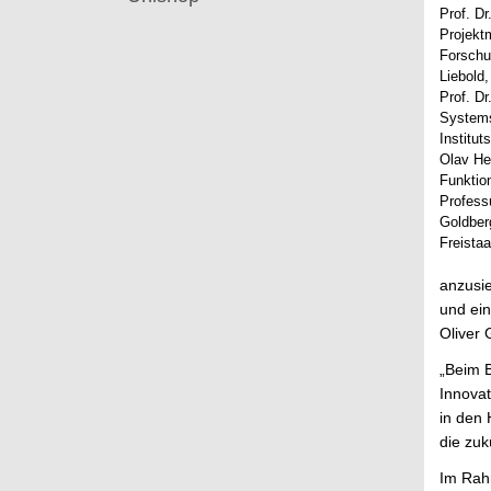
Prof. D
Projekt
Forschu
Liebold,
Prof. D
Systems
Institu
Olav He
Funktion
Profess
Goldberg
Freista
anzusie
und ein
Oliver 
„Beim B
Innovat
in den 
die zuk
Im Rahm