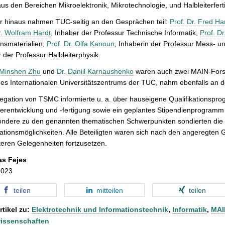
us den Bereichen Mikroelektronik, Mikrotechnologie, und Halbleiterfert
r hinaus nahmen TUC-seitig an den Gesprächen teil:
Prof. Dr. Fred H
r. Wolfram Hardt
, Inhaber der Professur Technische Informatik,
Prof. Dr
nsmaterialien,
Prof. Dr. Olfa Kanoun
, Inhaberin der Professur Mess- 
 der Professur Halbleiterphysik.
 Minshen Zhu
und
Dr. Daniil Karnaushenko
waren auch zwei MAIN-Forsc
des Internationalen Universitätszentrums der TUC, nahm ebenfalls an d
egation von TSMC informierte u. a. über hauseigene Qualifikationspro
terentwicklung und -fertigung sowie ein geplantes Stipendienprogramm
ondere zu den genannten thematischen Schwerpunkten sondierten die
tionsmöglichkeiten. Alle Beteiligten waren sich nach den angeregten 
teren Gelegenheiten fortzusetzen.
as Fejes
2023
teilen
mitteilen
teilen
rtikel zu:
Elektrotechnik und Informationstechnik
,
Informatik
,
MAI
issenschaften