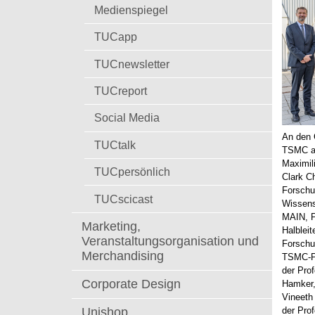
t
Medienspiegel
TUCapp
TUCnewsletter
TUCreport
Social Media
An den 
TUCtalk
TSMC an 
Maximili
TUCpersönlich
Clark C
Forschu
TUCscicast
Wissens
MAIN, Pr
Marketing,
Halblei
Veranstaltungsorganisation und
Forschu
Merchandising
TSMC-Pe
der Prof
Corporate Design
Hamker, 
Vineeth
Unishop
der Pro