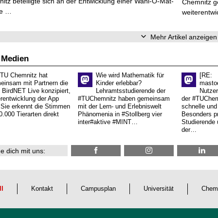
tz beteiligte sich an der Entwicklung einer Wahl-O-Mat-
Chemnitz ge
ve …
weiterentwi
Mehr Artikel anzeigen
 Medien
 TU Chemnitz hat
Wie wird Mathematik für
[RE:
einsam mit Partnern die
Kinder erlebbar?
masto
 BirdNET Live konzipiert,
Lehramtsstudierende der
Nutzer
erentwicklung der App
#TUChemnitz haben gemeinsam
der #TUChemn
.Sie erkennt die Stimmen
mit der Lern- und Erlebniswelt
schnelle und 
0.000 Tierarten direkt
Phänomenia in #Stollberg vier
Besonders pr
inter#aktive #MINT…
Studierende 
der…
e dich mit uns:
ll
Kontakt
Campusplan
Universität
Chem