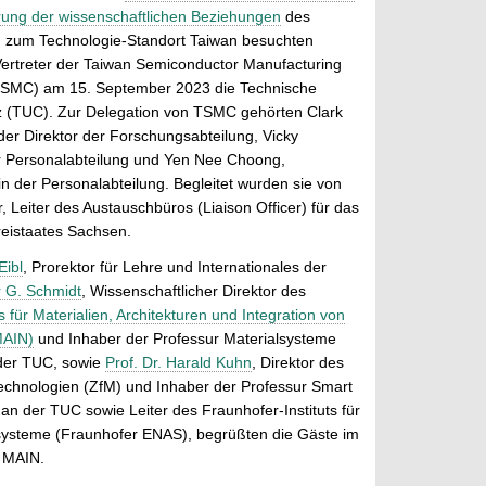
erung der wissenschaftlichen Beziehungen
des
n zum Technologie-Standort Taiwan besuchten
Vertreter der Taiwan Semiconductor Manufacturing
SMC) am 15. September 2023 die Technische
z (TUC). Zur Delegation von TSMC gehörten Clark
der Direktor der Forschungsabteilung, Vicky
r Personalabteilung und Yen Nee Choong,
 in der Personalabteilung. Begleitet wurden sie von
, Leiter des Austauschbüros (Liaison Officer) für das
reistaates Sachsen.
Eibl
, Prorektor für Lehre und Internationales der
er G. Schmidt
, Wissenschaftlicher Direktor des
für Materialien, Architekturen und Integration von
AIN)
und Inhaber der Professur Materialsysteme
 der TUC, sowie
Prof. Dr. Harald Kuhn
, Direktor des
echnologien (ZfM) und Inhaber der Professur Smart
an der TUC sowie Leiter des Fraunhofer-Instituts für
systeme (Fraunhofer ENAS), begrüßten die Gäste im
 MAIN.