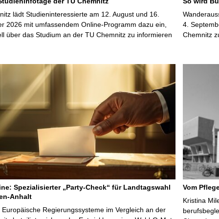
 Studieninfotage der TU Chemnitz
So wird Bu
tz lädt Studieninteressierte am 12. August und 16.
Wanderausst
r 2026 mit umfassendem Online-Programm dazu ein,
4. Septembe
uell über das Studium an der TU Chemnitz zu informieren
Chemnitz z
line: Spezialisierter „Party-Check“ für Landtagswahl
Vom Pfleg
en-Anhalt
Kristina Mi
r Europäische Regierungssysteme im Vergleich an der
berufsbegl