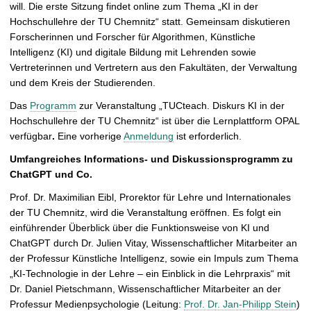
will. Die erste Sitzung findet online zum Thema „KI in der
g
Hochschullehre der TU Chemnitz“ statt. Gemeinsam diskutieren
r
Forscherinnen und Forscher für Algorithmen, Künstliche
ö
Intelligenz (KI) und digitale Bildung mit Lehrenden sowie
ß
Vertreterinnen und Vertretern aus den Fakultäten, der Verwaltung
e
und dem Kreis der Studierenden.
r
n
Das
Programm
zur Veranstaltung „TUCteach. Diskurs KI in der
Hochschullehre der TU Chemnitz“ ist über die Lernplattform OPAL
verfügbar
.
Eine vorherige
Anmeldung
ist erforderlich.
Umfangreiches Informations- und Diskussionsprogramm zu
ChatGPT und Co.
Prof. Dr. Maximilian Eibl, Prorektor für Lehre und Internationales
der TU Chemnitz, wird die Veranstaltung eröffnen. Es folgt ein
einführender Überblick über die Funktionsweise von KI und
ChatGPT durch Dr. Julien Vitay, Wissenschaftlicher Mitarbeiter an
der Professur Künstliche Intelligenz, sowie ein Impuls zum Thema
„KI-Technologie in der Lehre – ein Einblick in die Lehrpraxis“ mit
Dr. Daniel Pietschmann, Wissenschaftlicher Mitarbeiter an der
Professur Medienpsychologie (Leitung:
Prof. Dr. Jan-Philipp Stein
)