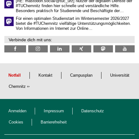
[RE: mastodon.social/@tuc_urz] Nutzer der digitalen Dienste der
i
#TUChemnitz finden hier schnelle und verständliche Hilfe.
c
Besonders praktisch für Studierende und Beschäftigte der…
h
e
Für einen optimalen Studienstart im Wintersemester 2026/2027
n
bietet die #TUChemnitz vielfältige Unterstützungsmöglichkeiten.
N
Von Informationen im Internet zur Online…
a
c
Verbinde dich mit uns:
h
w
u
c
h
s
Notfall
Kontakt
Campusplan
Universität
Chemnitz
Anmelden
Impressum
Datenschutz
Cookies
Barrierefreiheit