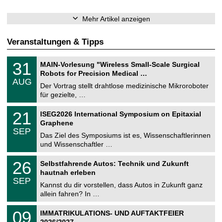
Mehr Artikel anzeigen
Veranstaltungen & Tipps
T
3
31
MAIN-Vorlesung "Wireless Small-Scale Surgical
U
1
Robots for Precision Medical …
C
.
AUG
h
0
Der Vortrag stellt drahtlose medizinische Mikroroboter
e
8
für gezielte, …
m
.
n
2
T
i
2
21
ISEG2026 International Symposium on Epitaxial
0
U
t
1
2
Graphene
C
z
.
6
SEP
h
0
Das Ziel des Symposiums ist es, Wissenschaftlerinnen
e
9
und Wissenschaftler …
m
.
n
2
T
i
2
26
Selbstfahrende Autos: Technik und Zukunft
0
U
t
6
2
hautnah erleben
C
z
.
6
SEP
h
0
Kannst du dir vorstellen, dass Autos in Zukunft ganz
e
9
allein fahren? In …
m
.
n
2
T
i
0
09
IMMATRIKULATIONS- UND AUFTAKTFEIER
0
U
t
9
2
2026/2027