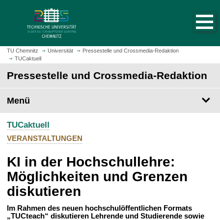
S
S
t
p
a
r
r
i
t
n
TU Chemnitz
Universität
Pressestelle und Crossmedia-Redaktion
s
TUCaktuell
g
e
e
Pressestelle und Crossmedia-Redaktion
i
z
t
u
Menü
e
m
a
H
u
TUCaktuell
a
f
u
VERANSTALTUNGEN
r
p
u
KI in der Hochschullehre:
t
f
i
Möglichkeiten und Grenzen
e
n
diskutieren
n
h
a
Im Rahmen des neuen hochschulöffentlichen Formats
l
„TUCteach“ diskutieren Lehrende und Studierende sowie