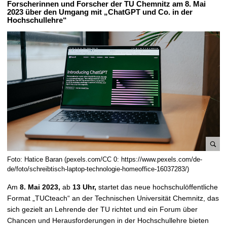
Forscherinnen und Forscher der TU Chemnitz am 8. Mai
t
2023 über den Umgang mit „ChatGPT und Co. in der
Hochschullehre“
B
Foto: Hatice Baran (pexels.com/CC 0: https://www.pexels.com/de-
i
de/foto/schreibtisch-laptop-technologie-homeoffice-16037283/)
l
Am
8. Mai 2023,
ab
13 Uhr,
startet das neue hochschulöffentliche
d
Format „TUCteach“ an der Technischen Universität Chemnitz, das
v
sich gezielt an Lehrende der TU richtet und ein Forum über
e
Chancen und Herausforderungen in der Hochschullehre bieten
r