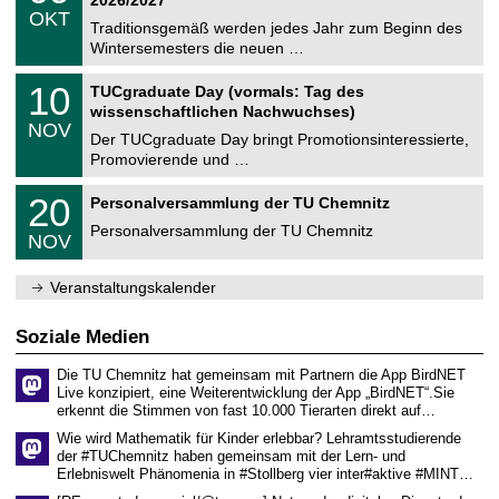
C
z
.
6
OKT
h
1
Traditionsgemäß werden jedes Jahr zum Beginn des
e
0
Wintersemesters die neuen …
m
.
n
2
Z
i
1
10
TUCgraduate Day (vormals: Tag des
0
e
t
0
2
wissenschaftlichen Nachwuchses)
n
z
.
6
NOV
t
1
Der TUCgraduate Day bringt Promotionsinteressierte,
r
1
Promovierende und …
u
.
m
2
T
f
2
20
Personalversammlung der TU Chemnitz
0
U
ü
0
2
C
r
Personalversammlung der TU Chemnitz
.
6
NOV
h
d
1
e
e
1
m
n
.
Veranstaltungskalender
n
w
2
i
i
0
t
s
2
Soziale Medien
z
s
6
e
Die TU Chemnitz hat gemeinsam mit Partnern die App BirdNET
n
Live konzipiert, eine Weiterentwicklung der App „BirdNET“.Sie
s
erkennt die Stimmen von fast 10.000 Tierarten direkt auf…
c
h
Wie wird Mathematik für Kinder erlebbar? Lehramtsstudierende
a
der #TUChemnitz haben gemeinsam mit der Lern- und
f
Erlebniswelt Phänomenia in #Stollberg vier inter#aktive #MINT…
t
l