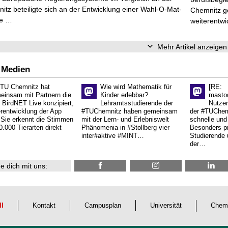
tz beteiligte sich an der Entwicklung einer Wahl-O-Mat-
Chemnitz ge
ve …
weiterentwi
Mehr Artikel anzeigen
 Medien
 TU Chemnitz hat
Wie wird Mathematik für
[RE:
einsam mit Partnern die
Kinder erlebbar?
masto
 BirdNET Live konzipiert,
Lehramtsstudierende der
Nutzer
erentwicklung der App
#TUChemnitz haben gemeinsam
der #TUChemn
.Sie erkennt die Stimmen
mit der Lern- und Erlebniswelt
schnelle und 
0.000 Tierarten direkt
Phänomenia in #Stollberg vier
Besonders pr
inter#aktive #MINT…
Studierende 
der…
e dich mit uns:
ll
Kontakt
Campusplan
Universität
Chem