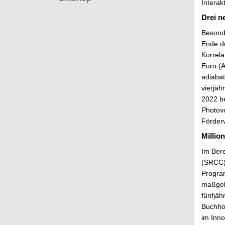
Interak
Drei 
Besonde
Ende d
Korrela
Euro (A
adiaba
vierjäh
2022 b
Photovo
Förderv
Millio
Im Bere
(SRCC)
Progra
maßgebl
fünfjä
Buchhol
im Inno