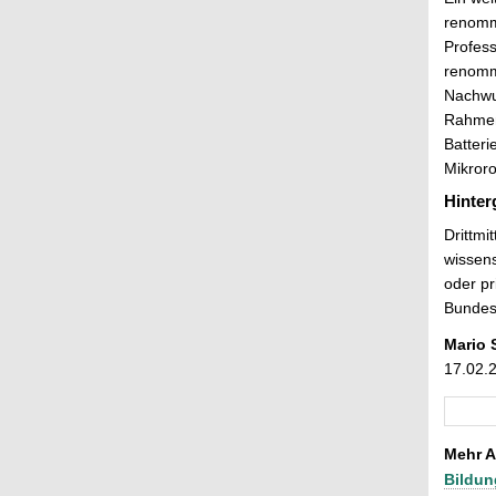
renommi
Profess
renomm
Nachwuc
Rahmen 
Batter
Mikroro
Hinter
Drittmi
wissens
oder pr
Bundesm
Mario 
17.02.
Mehr A
Bildun