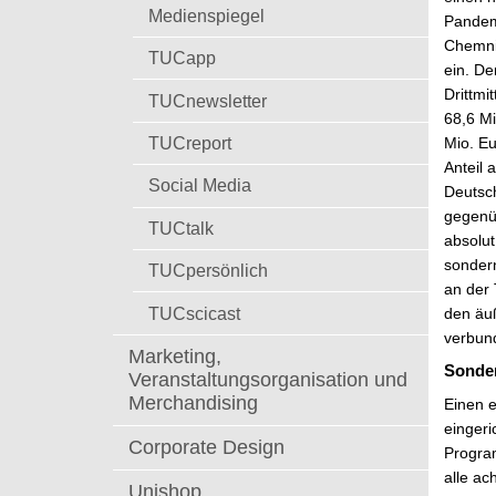
t
Medienspiegel
Pandemi
Chemnit
TUCapp
ein. De
Drittmi
TUCnewsletter
68,6 Mi
TUCreport
Mio. Eu
Anteil 
Social Media
Deutsc
gegenüb
TUCtalk
absolut
sondern
TUCpersönlich
an der 
TUCscicast
den äu
verbund
Marketing,
Sonder
Veranstaltungsorganisation und
Merchandising
Einen e
eingeri
Corporate Design
Program
alle ac
Unishop