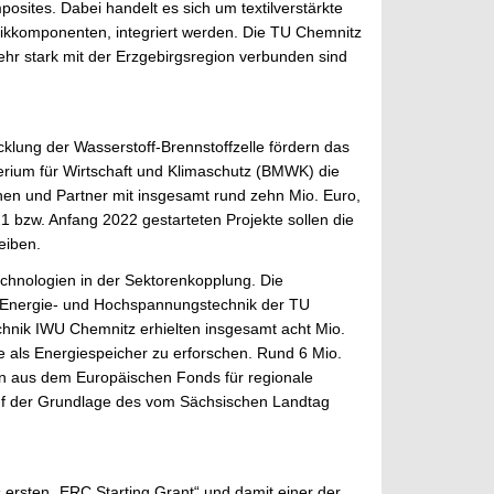
sites. Dabei handelt es sich um textilverstärkte
ronikkomponenten, integriert werden. Die TU Chemnitz
ehr stark mit der Erzgebirgsregion verbunden sind
lung der Wasserstoff-Brennstoffzelle fördern das
erium für Wirtschaft und Klimaschutz (BMWK) die
nen und Partner mit insgesamt rund zehn Mio. Euro,
1 bzw. Anfang 2022 gestarteten Projekte sollen die
eiben.
chnologien in der Sektorenkopplung. Die
 Energie- und Hochspannungstechnik der TU
hnik IWU Chemnitz erhielten insgesamt acht Mio.
e als Energiespeicher zu erforschen. Rund 6 Mio.
n aus dem Europäischen Fonds für regionale
auf der Grundlage des vom Sächsischen Landtag
es ersten „ERC Starting Grant“ und damit einer der