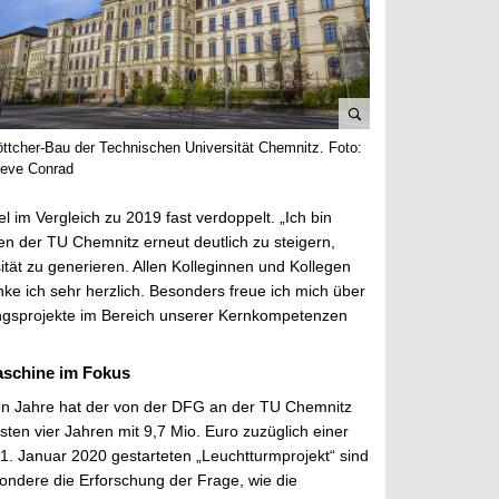
B
ttcher-Bau der Technischen Universität Chemnitz. Foto:
i
teve Conrad
l
d
im Vergleich zu 2019 fast verdoppelt. „Ich bin
v
men der TU Chemnitz erneut deutlich zu steigern,
e
tät zu generieren. Allen Kolleginnen und Kollegen
r
ke ich sehr herzlich. Besonders freue ich mich über
g
ungsprojekte im Bereich unserer Kernkompetenzen
r
ö
aschine im Fokus
ß
enen Jahre hat der von der DFG an der TU Chemnitz
e
sten vier Jahren mit 9,7 Mio. Euro zuzüglich einer
r
. Januar 2020 gestarteten „Leuchtturmprojekt“ sind
n
sondere die Erforschung der Frage, wie die