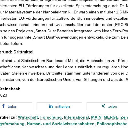
ertesten EU-Förderungen für exzellente Spitzenforschung durch Dr. M
ur Materialsysteme der Nanoelektronik.
Er warb einen mit über 1,5 Mio
iertesten EU-Förderungen für außerordentlich innovative und exzelle
hswissenschaftlerinnen und -wissenschaftlern und der erster „ERC St
seines Projektes „Smart Dust Batteries Integrated with Near-Zero-Pow
ien für sogenannte „Smart Dust“-Anwendungen
entwickeln, die zum Beis
boter liefern.
grund: Drittmittel
ttel sind laut Statistischem Bundesamt Mittel, die Hochschulen zur Fö
chaftlichen Nachwuchses und der Lehre zusätzlich zum regulären Hoch
ivaten Stellen einwerben. Drittmittel stammen unter anderem von der
inisterien, von der Europäischen Union, von Stiftungen und aus der W
Steinebach
2023
teilen
mitteilen
teilen
rtikel zu:
Wirtschaft
,
Forschung
,
International
,
MAIN
,
MERGE
,
Zen
gsforschung
,
Human- und Sozialwissenschaften
,
Philosophische 