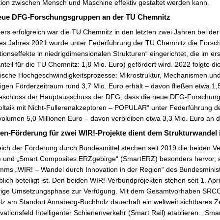
tion zwischen Mensch und Maschine effektiv gestaltet werden kann.
neue DFG-Forschungsgruppen an der TU Chemnitz
rs erfolgreich war die TU Chemnitz in den letzten zwei Jahren bei 
es Jahres 2021 wurde unter Federführung der TU Chemnitz die Forsch
tionseffekte in niedrigdimensionalen Strukturen“ eingerichtet, die im er
nteil für die TU Chemnitz: 1,8 Mio. Euro) gefördert wird. 2022 folgte
tische Hochgeschwindigkeitsprozesse: Mikrostruktur, Mechanismen un
rigen Förderzeitraum rund 3,7 Mio. Euro erhält – davon fließen etwa 
eschloss der Hauptausschuss der DFG, dass die neue DFG-Forschungs
ltaik mit Nicht-Fullerenakzeptoren – POPULAR“ unter Federführung der
olumen 5,0 Millionen Euro – davon verbleiben etwa 3,3 Mio. Euro an 
nen-Förderung für zwei WIR!-Projekte dient dem Strukturwandel
ich der Förderung durch Bundesmittel stechen seit 2019 die beiden V
 und „Smart Composites ERZgebirge“ (SmartERZ) besonders hervor,
mms „WIR! – Wandel durch Innovation in der Region“ des Bundesminis
ich beteiligt ist. Den beiden WIR!-Verbundprojekten stehen seit 1. Apri
hrige Umsetzungsphase zur Verfügung. Mit dem Gesamtvorhaben SRCC 
z am Standort Annaberg-Buchholz dauerhaft ein weltweit sichtbares 
vationsfeld Intelligenter Schienenverkehr (Smart Rail) etablieren. „S