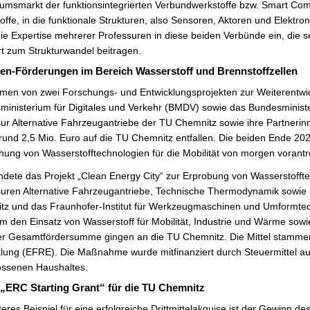
msmarkt der funktionsintegrierten Verbundwerkstoffe bzw. Smart Compo
offe, in die funktionale Strukturen, also Sensoren, Aktoren und Elekt
die Expertise mehrerer Professuren in diese beiden Verbünde ein, die s
t zum Strukturwandel beitragen.
nen-Förderungen im Bereich Wasserstoff und Brennstoffzellen
en von zwei Forschungs- und Entwicklungsprojekten zur Weiterentwick
inisterium für Digitales und Verkehr (BMDV) sowie das Bundesminist
ur Alternative Fahrzeugantriebe der TU Chemnitz sowie ihre Partnerin
und 2,5 Mio. Euro auf die TU Chemnitz entfallen. Die beiden Ende 202
hung von Wasserstofftechnologien für die Mobilität von morgen vorantr
dete das Projekt „Clean Energy City“ zur Erprobung von Wasserstoffte
suren Alternative Fahrzeugantriebe, Technische Thermodynamik sowie
tz und das Fraunhofer-Institut für Werkzeugmaschinen und Umformtec
m den Einsatz von Wasserstoff für Mobilität, Industrie und Wärme sowi
er Gesamtfördersumme gingen an die TU Chemnitz. Die Mittel stamme
klung (EFRE). Die Maßnahme wurde mitfinanziert durch Steuermittel 
ossenen Haushaltes.
 „ERC Starting Grant“ für die TU Chemnitz
teres Beispiel für eine erfolgreiche Drittmittelakquise ist der Gewinn d