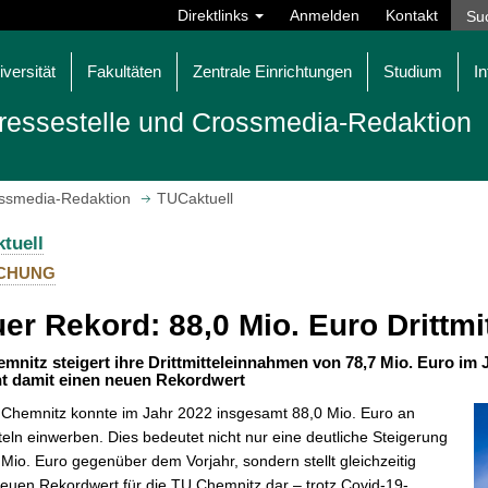
Direktlinks
Anmelden
Kontakt
iversität
Fakultäten
Zentrale Einrichtungen
Studium
In
ressestelle und Crossmedia-Redaktion
ossmedia-Redaktion
TUCaktuell
tuell
CHUNG
er Rekord: 88,0 Mio. Euro Drittmi
mnitz steigert ihre Drittmitteleinnahmen von 78,7 Mio. Euro im 
ht damit einen neuen Rekordwert
 Chemnitz konnte im Jahr 2022 insgesamt 88,0 Mio. Euro an
tteln einwerben. Dies bedeutet nicht nur eine deutliche Steigerung
Mio. Euro gegenüber dem Vorjahr, sondern stellt gleichzeitig
euen Rekordwert für die TU Chemnitz dar – trotz Covid-19-