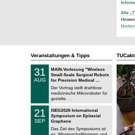
Inform
Alle „
Hinweis
Medien
Veranstaltungen & Tipps
TUCaktu
T
3
31
MAIN-Vorlesung "Wireless
U
1
Small-Scale Surgical Robots
C
.
AUG
h
for Precision Medical …
0
e
8
Der Vortrag stellt drahtlose
m
.
medizinische Mikroroboter für
n
2
i
gezielte, …
0
t
2
z
T
6
2
21
ISEG2026 International
U
1
Symposium on Epitaxial
C
.
SEP
h
Graphene
0
e
9
Das Ziel des Symposiums ist
m
.
es, Wissenschaftlerinnen und
n