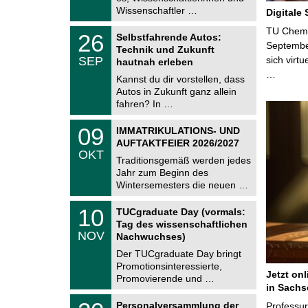
2
i
Wissenschaftler …
Digitale
0
t
2
z
T
TU Chemni
6
2
26
Selbstfahrende Autos:
U
6
Septembe
Technik und Zukunft
C
.
SEP
sich virt
h
hautnah erleben
0
e
…
9
Kannst du dir vorstellen, dass
m
.
Autos in Zukunft ganz allein
n
2
i
fahren? In …
0
t
2
z
T
6
0
09
IMMATRIKULATIONS- UND
U
9
AUFTAKTFEIER 2026/2027
C
.
OKT
h
1
Traditionsgemäß werden jedes
e
0
Jahr zum Beginn des
m
.
Wintersemesters die neuen …
n
2
i
0
Z
t
1
10
2
TUCgraduate Day (vormals:
e
z
0
6
Tag des wissenschaftlichen
n
.
NOV
t
Nachwuchses)
1
r
1
Der TUCgraduate Day bringt
u
.
Promotionsinteressierte,
m
2
Jetzt on
f
Promovierende und …
0
ü
in Sachs
2
r
T
6
2
Personalversammlung der
Professu
d