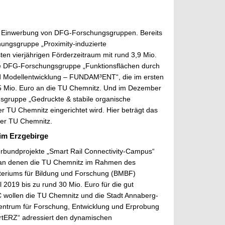
der Einwerbung von DFG-Forschungsgruppen. Bereits
ungsgruppe „Proximity-induzierte
sten vierjährigen Förderzeitraum mit rund 3,9 Mio.
 die DFG-Forschungsgruppe „Funktionsflächen durch
d Modellentwicklung – FUNDAM³ENT“, die im ersten
1,5 Mio. Euro an die TU Chemnitz. Und im Dezember
gruppe „Gedruckte & stabile organische
 TU Chemnitz eingerichtet wird. Hier beträgt das
der TU Chemnitz.
 im Erzgebirge
erbundprojekte „Smart Rail Connectivity-Campus“
 an denen die TU Chemnitz im Rahmen des
teriums für Bildung und Forschung (BMBF)
l 2019 bis zu rund 30 Mio. Euro für die gut
wollen die TU Chemnitz und die Stadt Annaberg-
Zentrum für Forschung, Entwicklung und Erprobung
martERZ“ adressiert den dynamischen