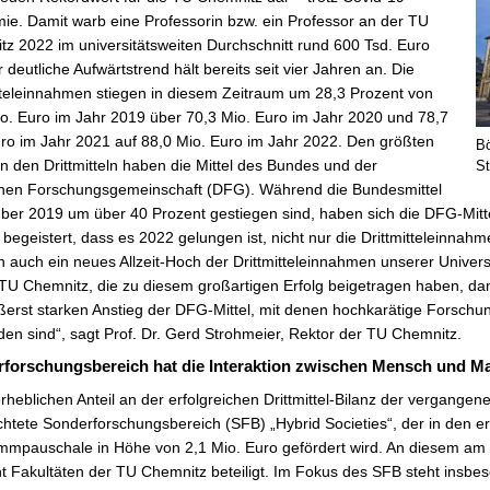
e. Damit warb eine Professorin bzw. ein Professor an der TU
z 2022 im universitätsweiten Durchschnitt rund 600 Tsd. Euro
r deutliche Aufwärtstrend hält bereits seit vier Jahren an. Die
tteleinnahmen stiegen in diesem Zeitraum um 28,3 Prozent von
o. Euro im Jahr 2019 über 70,3 Mio. Euro im Jahr 2020 und 78,7
ro im Jahr 2021 auf 88,0 Mio. Euro im Jahr 2022. Den größten
Bö
an den Drittmitteln haben die Mittel des Bundes und der
S
hen Forschungsgemeinschaft (DFG). Während die Bundesmittel
er 2019 um über 40 Prozent gestiegen sind, haben sich die DFG-Mittel 
 begeistert, dass es 2022 gelungen ist, nicht nur die Drittmitteleinnah
 auch ein neues Allzeit-Hoch der Drittmitteleinnahmen unserer Universi
TU Chemnitz, die zu diesem großartigen Erfolg beigetragen haben, dan
ßerst starken Anstieg der DFG-Mittel, mit denen hochkarätige Forsch
en sind“, sagt Prof. Dr. Gerd Strohmeier, Rektor der TU Chemnitz.
forschungsbereich hat die Interaktion zwischen Mensch und M
rheblichen Anteil an der erfolgreichen Drittmittel-Bilanz der vergang
chtete Sonderforschungsbereich (SFB) „Hybrid Societies“, der in den er
mpauschale in Höhe von 2,1 Mio. Euro gefördert wird. An diesem am 1
ht Fakultäten der TU Chemnitz beteiligt. Im Fokus des SFB steht insbe