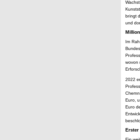
Wachstu
Kunstst
bringt 
und dor
Millio
Im Rahm
Bundesm
Profess
wovon r
Erforsc
2022 en
Profes
Chemni
Euro, u
Euro d
Entwic
beschl
Erster
Ein wei