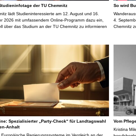
 Studieninfotage der TU Chemnitz
So wird Bu
tz lädt Studieninteressierte am 12. August und 16.
Wanderausst
r 2026 mit umfassendem Online-Programm dazu ein,
4. Septembe
uell über das Studium an der TU Chemnitz zu informieren
Chemnitz z
line: Spezialisierter „Party-Check“ für Landtagswahl
Vom Pfleg
en-Anhalt
Kristina Mi
r Europäische Regierungssysteme im Vergleich an der
berufsbegl