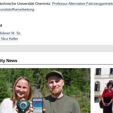
echnische Universität Chemnitz:
Professur Alternative Fahrzeugantrie
unststoffverarbeitung
ct
 Hübner M. Sc.
. Nico Keller
ity News