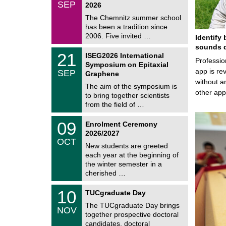
/
SEP
h
2026
0
e
9
The Chemnitz summer school
m
/
has been a tradition since
a
2
t
2006. Five invited …
Identify 
0
i
2
sounds d
c
T
6
2
21
ISEG2026 International
s
U
Professio
1
Symposium on Epitaxial
C
/
app is rev
SEP
h
Graphene
0
e
without a
9
The aim of the symposium is
m
/
other ap
to bring together scientists
n
2
i
from the field of …
0
t
2
z
T
6
0
09
Enrolment Ceremony
U
9
2026/2027
C
/
OCT
h
1
New students are greeted
e
0
each year at the beginning of
m
/
the winter semester in a
n
2
i
cherished …
0
t
2
z
Z
6
1
10
TUCgraduate Day
e
0
n
The TUCgraduate Day brings
/
NOV
t
1
together prospective doctoral
r
1
candidates, doctoral
u