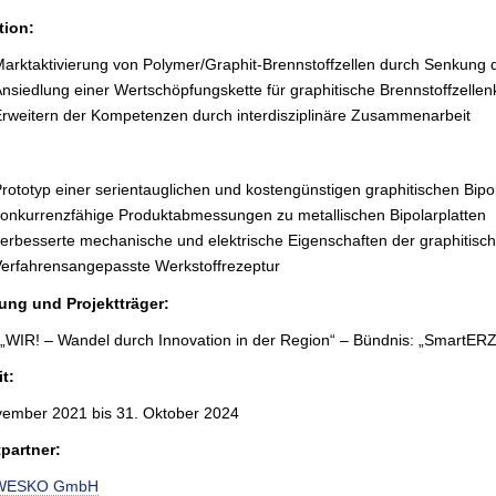
tion:
arktaktivierung von Polymer/Graphit-Brennstoffzellen durch Senkung 
nsiedlung einer Wertschöpfungskette für graphitische Brennstoffzell
rweitern der Kompetenzen durch interdisziplinäre Zusammenarbeit
rototyp einer serientauglichen und kostengünstigen graphitischen Bipol
onkurrenzfähige Produktabmessungen zu metallischen Bipolarplatten
erbesserte mechanische und elektrische Eigenschaften der graphitisch
erfahrensangepasste Werkstoffrezeptur
ung und Projektträger:
WIR! – Wandel durch Innovation in der Region“ – Bündnis: „SmartERZ“;
t:
vember 2021 bis 31. Oktober 2024
tpartner:
WESKO GmbH