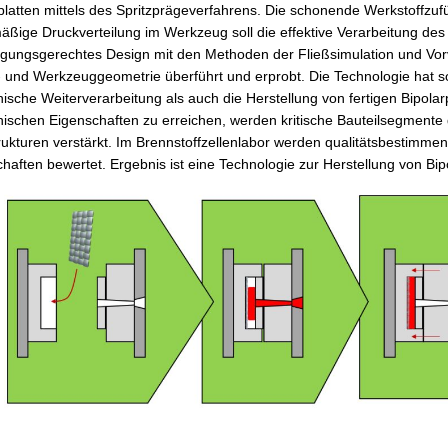
platten mittels des Spritzprägeverfahrens. Die schonende Werkstoffzu
äßige Druckverteilung im Werkzeug soll die effektive Verarbeitung des
tigungsgerechtes Design mit den Methoden der Fließsimulation und Vorv
- und Werkzeuggeometrie überführt und erprobt. Die Technologie hat so
sche Weiterverarbeitung als auch die Herstellung von fertigen Bipolarp
schen Eigenschaften zu erreichen, werden kritische Bauteilsegmente du
trukturen verstärkt. Im Brennstoffzellenlabor werden qualitätsbestim
haften bewertet. Ergebnis ist eine Technologie zur Herstellung von Bipo