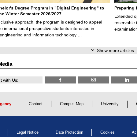
elor's Degree Program in "Digital Engineering" to
Preparing 
 the Winter Semester 2026/2027
Extended op
nclusive approach, the program is designed to appeal
reservable 
to international prospective students interested in
examination
l engineering and information technology …
Show more articles
Media
 with Us:
gency
Contact
Campus Map
University
Legal Notice
Data Protection
Cookies
Ac