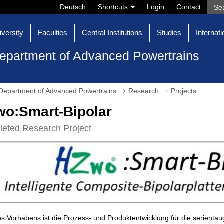
Deutsch
Shortcuts
Login
Contact
iversity
Faculties
Central Institutions
Studies
Internati
epartment of Advanced Powertrains
Department of Advanced Powertrains
Research
Projects
o:Smart-Bipolar
eted Research Project
s Vorhabens ist die Prozess- und Produktentwicklung für die serientau