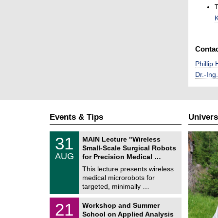
T
K
Conta
Phillip
Dr.-Ing
Events & Tips
Univers
T
3
31
MAIN Lecture "Wireless
U
1
Small-Scale Surgical Robots
C
/
AUG
h
for Precision Medical …
0
e
8
This lecture presents wireless
m
/
medical microrobots for
n
2
i
targeted, minimally …
0
t
2
z
M
6
2
21
Workshop and Summer
a
1
School on Applied Analysis
t