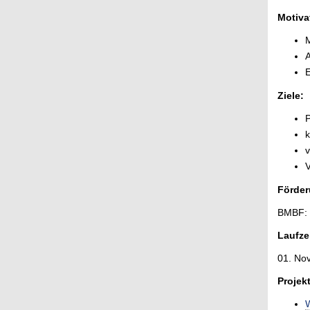
Motiva
M
A
E
Ziele:
P
k
v
V
Förder
BMBF: „
Laufzei
01. No
Projek