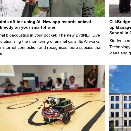
birds offline using AI: New app records animal
ClikBridge 
irectly on your smartphone
up Manage
School in 
nal bioacoustics in your pocket: The new BirdNET Live
Students an
olutionising the monitoring of animal calls. Its AI works
Technology’
n internet connection and recognises more species than
ideas and g
ps. …