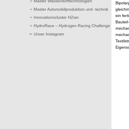
Master Wasserstofftechnologien
Bipolar
Master Automobilproduktion und -technik
gleichm
ein fer
Innovationscluster HZwo
Bauteil
HydroRace – Hydrogen Racing Challenge
mechani
Unser Instagram
mechani
Textils
Eigensc