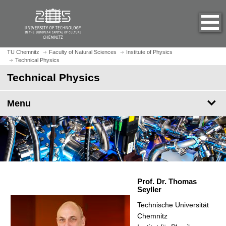
O
J
p
u
e
m
n
p
h
t
TU Chemnitz
Faculty of Natural Sciences
Institute of Physics
o
Technical Physics
o
m
m
Technical Physics
e
a
p
i
Menu
a
n
g
c
e
o
n
t
e
n
Prof. Dr. Thomas
t
Seyller
Technische Universität
Chemnitz