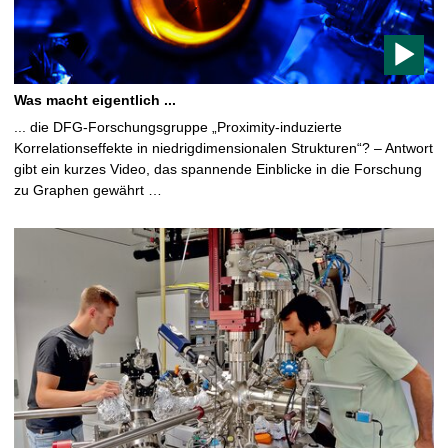
c
o
n
t
a
Was macht eigentlich ...
i
... die DFG-Forschungsgruppe „Proximity-induzierte
n
Korrelationseffekte in niedrigdimensionalen Strukturen“? – Antwort
s
gibt ein kurzes Video, das spannende Einblicke in die Forschung
a
zu Graphen gewährt …
v
i
d
e
o