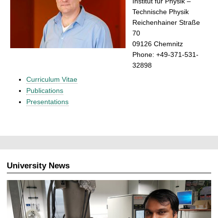
Institut für Physik –
Technische Physik
Reichenhainer Straße
70
09126 Chemnitz
Phone: +49-371-531-
32898
Curriculum Vitae
Publications
Presentations
University News
A
r
t
i