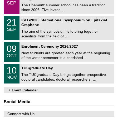
z
/
6
SEP
h
0
The Chemnitz summer school has been a tradition
e
9
since 2006. Five invited …
m
/
a
2
T
t
2
21
ISEG2026 International Symposium on Epitaxial
0
U
i
1
2
Graphene
C
c
/
6
SEP
h
s
0
The aim of the symposium is to bring together
e
9
scientists from the field of …
m
/
n
2
T
i
0
09
Enrolment Ceremony 2026/2027
0
U
t
9
2
C
z
New students are greeted each year at the beginning
/
6
OCT
h
1
of the winter semester in a cherished …
e
0
m
Z
/
1
10
n
TUCgraduate Day
e
2
0
i
n
0
The TUCgraduate Day brings together prospective
/
t
NOV
t
2
1
z
doctoral candidates, doctoral researchers, …
r
6
1
u
/
m
Event Calendar
2
f
0
ü
2
r
Social Media
6
d
e
n
Connect with Us:
w