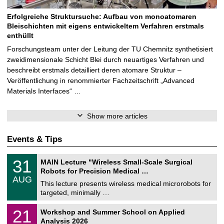
Erfolgreiche Struktursuche: Aufbau von monoatomaren
Bleischichten mit eigens entwickeltem Verfahren erstmals
enthüllt
Forschungsteam unter der Leitung der TU Chemnitz synthetisiert
zweidimensionale Schicht Blei durch neuartiges Verfahren und
beschreibt erstmals detailliert deren atomare Struktur –
Veröffentlichung in renommierter Fachzeitschrift „Advanced
Materials Interfaces“ …
Show more articles
Events & Tips
T
3
31
MAIN Lecture "Wireless Small-Scale Surgical
U
1
Robots for Precision Medical …
C
/
AUG
h
0
This lecture presents wireless medical microrobots for
e
8
targeted, minimally …
m
/
n
2
M
i
2
21
Workshop and Summer School on Applied
0
a
t
1
2
Analysis 2026
t