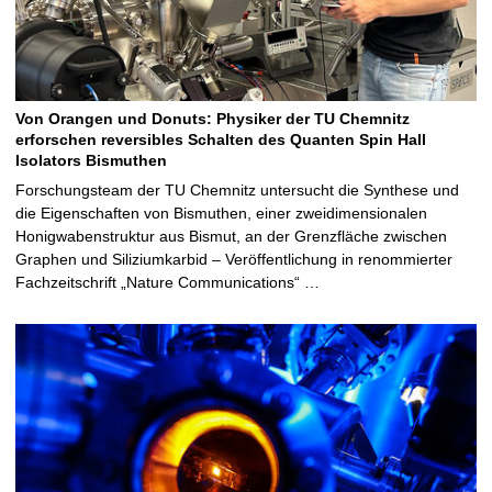
Von Orangen und Donuts: Physiker der TU Chemnitz
erforschen reversibles Schalten des Quanten Spin Hall
Isolators Bismuthen
Forschungsteam der TU Chemnitz untersucht die Synthese und
die Eigenschaften von Bismuthen, einer zweidimensionalen
Honigwabenstruktur aus Bismut, an der Grenzfläche zwischen
Graphen und Siliziumkarbid – Veröffentlichung in renommierter
Fachzeitschrift „Nature Communications“ …
A
r
t
i
c
l
e