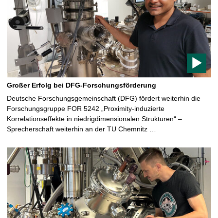
c
l
e
c
o
n
t
a
Großer Erfolg bei DFG-Forschungsförderung
i
Deutsche Forschungsgemeinschaft (DFG) fördert weiterhin die
n
Forschungsgruppe FOR 5242 „Proximity-induzierte
s
Korrelationseffekte in niedrigdimensionalen Strukturen“ –
a
Sprecherschaft weiterhin an der TU Chemnitz …
v
i
d
e
o