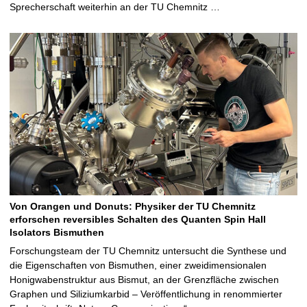
a
Sprecherschaft weiterhin an der TU Chemnitz …
v
i
d
e
o
Von Orangen und Donuts: Physiker der TU Chemnitz
erforschen reversibles Schalten des Quanten Spin Hall
Isolators Bismuthen
Forschungsteam der TU Chemnitz untersucht die Synthese und
die Eigenschaften von Bismuthen, einer zweidimensionalen
Honigwabenstruktur aus Bismut, an der Grenzfläche zwischen
Graphen und Siliziumkarbid – Veröffentlichung in renommierter