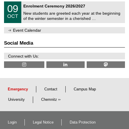
n
2
T
i
0
09
Enrolment Ceremony 2026/2027
0
U
t
9
2
C
z
New students are greeted each year at the beginning
/
6
OCT
h
1
of the winter semester in a cherished …
e
0
m
/
n
Event Calendar
2
i
0
t
2
z
Social Media
6
Connect with Us:
Emergency
Contact
Campus Map
University
Chemnitz
Login
Legal Notice
Data Protection