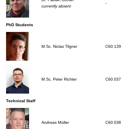
-
currently absent
PhD Students
M.Sc. Niclas Tilgner
C60.139
M.Sc. Peter Richter
C60.037
Technical Staff
Andreas Müller
C60.038