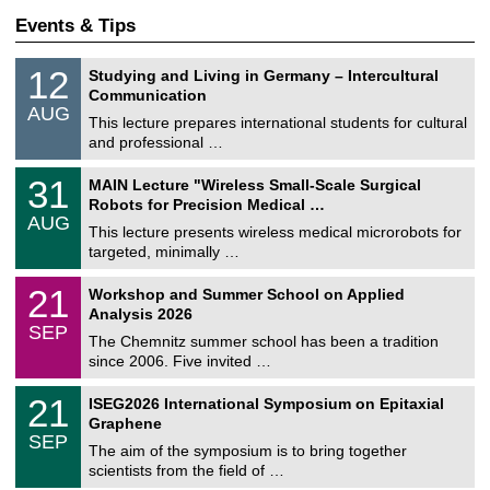
Events & Tips
S
1
12
Studying and Living in Germany – Intercultural
o
2
Communication
n
/
AUG
s
0
This lecture prepares international students for cultural
t
8
and professional …
i
/
g
2
T
e
3
31
MAIN Lecture "Wireless Small-Scale Surgical
0
U
1
2
Robots for Precision Medical …
C
/
6
AUG
h
0
This lecture presents wireless medical microrobots for
e
8
targeted, minimally …
m
/
n
2
M
i
2
21
Workshop and Summer School on Applied
0
a
t
1
2
Analysis 2026
t
z
/
6
SEP
h
0
The Chemnitz summer school has been a tradition
e
9
since 2006. Five invited …
m
/
a
2
T
t
2
21
ISEG2026 International Symposium on Epitaxial
0
U
i
1
2
Graphene
C
c
/
6
SEP
h
s
0
The aim of the symposium is to bring together
e
9
scientists from the field of …
m
/