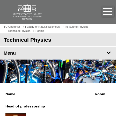
O
J
p
u
e
m
n
p
h
t
TU Chemnitz
Faculty of Natural Sciences
Institute of Physics
o
Technical Physics
People
o
m
m
Technical Physics
e
a
p
i
Menu
a
n
g
c
e
o
n
t
e
n
Name
Room
t
Head of professorship