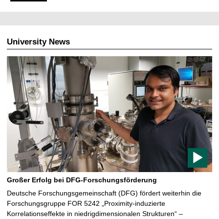
University News
A
r
t
i
c
l
e
c
o
n
t
a
Großer Erfolg bei DFG-Forschungsförderung
i
Deutsche Forschungsgemeinschaft (DFG) fördert weiterhin die
n
Forschungsgruppe FOR 5242 „Proximity-induzierte
s
Korrelationseffekte in niedrigdimensionalen Strukturen“ –