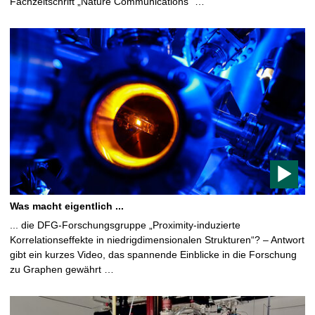
Fachzeitschrift „Nature Communications“ …
A
r
t
i
c
l
e
c
o
n
t
a
Was macht eigentlich ...
i
... die DFG-Forschungsgruppe „Proximity-induzierte
n
Korrelationseffekte in niedrigdimensionalen Strukturen“? – Antwort
s
gibt ein kurzes Video, das spannende Einblicke in die Forschung
a
zu Graphen gewährt …
v
i
d