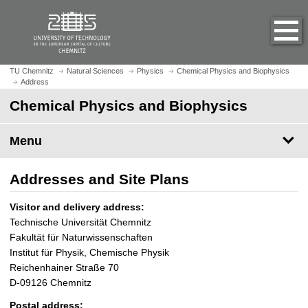
O
J
p
u
e
m
n
p
h
t
TU Chemnitz
Natural Sciences
Physics
Chemical Physics and Biophysics
o
Address
o
m
m
Chemical Physics and Biophysics
e
a
p
i
Menu
a
n
g
c
e
Addresses and Site Plans
o
n
Visitor and delivery address:
t
Technische Universität Chemnitz
e
Fakultät für Naturwissenschaften
n
Institut für Physik, Chemische Physik
t
Reichenhainer Straße 70
D-09126 Chemnitz
Postal address: