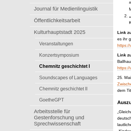
t
m
Journal für Medienlinguistik
M
Öffentlichkeitsarbeit
K
Kulturhauptstadt 2025
Link z
es ihr 
Veranstaltungen
https:/
Konzertsymposium
Link z
Ballha
Chemnitz geschichtet I
https:/
Soundscapes of Languages
25. Ma
Zwisch
Chemnitz geschichtet II
dem Ti
GoetheGPT
Auszu
Arbeitsstelle für
„Gleich
Gestenforschung und
deutsch
Sprechwissenschaft
lautlic
„Kinder