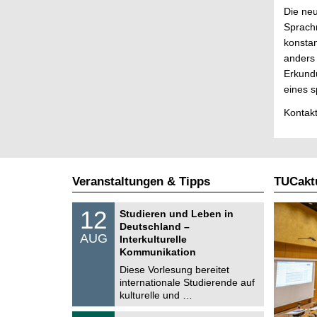
Die neu
Sprach
konstan
anders 
Erkundu
eines s
Kontakt
Veranstaltungen & Tipps
TUCaktu
S
1
12
Studieren und Leben in
o
2
Deutschland –
n
.
AUG
s
Interkulturelle
0
t
Kommunikation
8
i
.
Diese Vorlesung bereitet
g
2
e
internationale Studierende auf
0
kulturelle und …
2
6
T