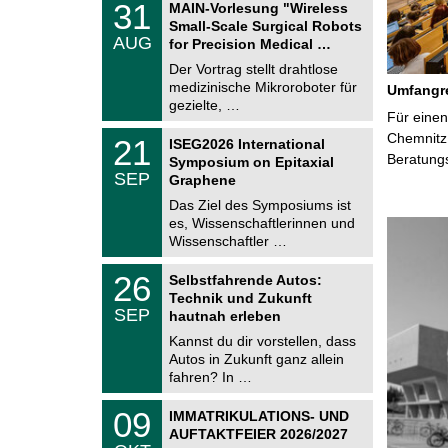
3
31
MAIN-Vorlesung "Wireless
U
1
Small-Scale Surgical Robots
C
.
AUG
h
for Precision Medical …
0
e
8
Der Vortrag stellt drahtlose
m
.
medizinische Mikroroboter für
n
Umfangre
2
i
gezielte, …
0
Für einen
t
2
z
T
Chemnitz 
6
2
21
ISEG2026 International
U
1
Beratung
Symposium on Epitaxial
C
.
SEP
h
Graphene
0
e
9
Das Ziel des Symposiums ist
m
.
es, Wissenschaftlerinnen und
n
2
i
Wissenschaftler …
0
t
2
z
T
6
2
26
Selbstfahrende Autos:
U
6
Technik und Zukunft
C
.
SEP
h
hautnah erleben
0
e
9
Kannst du dir vorstellen, dass
m
.
Autos in Zukunft ganz allein
n
2
i
fahren? In …
0
t
2
z
T
6
0
09
IMMATRIKULATIONS- UND
U
9
AUFTAKTFEIER 2026/2027
C
.