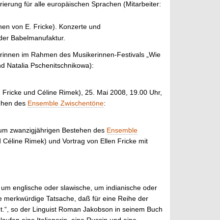
rierung für alle europäischen Sprachen (Mitarbeiter:
en von E. Fricke). Konzerte und
 der Babelmanufaktur.
erinnen im Rahmen des Musikerinnen-Festivals „Wie
 und Natalia Pschenitschnikowa):
 Fricke und Céline Rimek), 25. Mai 2008, 19.00 Uhr,
tehen des
Ensemble Zwischentöne
:
 zum zwanzigjährigen Bestehen des
Ensemble
d Céline Rimek) und Vortrag von Ellen Fricke mit
, um englische oder slawische, um indianische oder
e merkwürdige Tatsache, daß für eine Reihe der
eibt.“, so der Linguist Roman Jakobson in seinem Buch
aufen eine Italienerin, eine Russin und eine