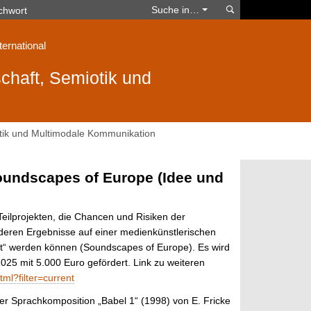
Suchen
Suche in…
ternational
chaft, Semiotik und
tik und Multimodale Kommunikation
Soundscapes of Europe (Idee und
eilprojekten, die Chancen und Risiken der
d deren Ergebnisse auf einer medienkünstlerischen
rt“ werden können (Soundscapes of Europe). Es wird
25 mit 5.000 Euro gefördert. Link zu weiteren
tml?filter=current
er Sprachkomposition „Babel 1“ (1998) von E. Fricke