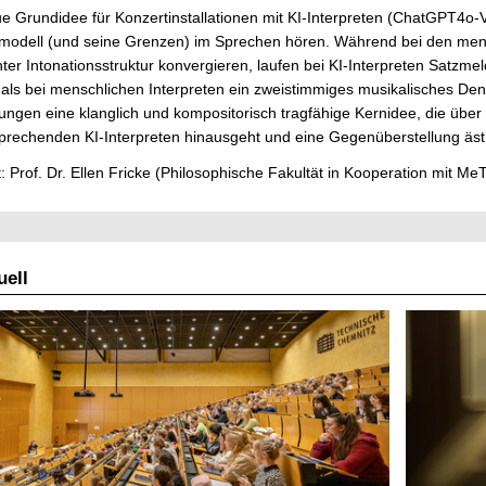
e Grundidee für Konzertinstallationen mit KI-Interpreten (ChatGPT4o-Vo
modell (und seine Grenzen) im Sprechen hören. Während bei den mensc
ter Intonationsstruktur konvergieren, laufen bei KI-Interpreten Sat
als bei menschlichen Interpreten ein zweistimmiges musikalisches Denk
ngen eine klanglich und kompositorisch tragfähige Kernidee, die über
prechenden KI-Interpreten hinausgeht und eine Gegenüberstellung ästhe
: Prof. Dr. Ellen Fricke (Philosophische Fakultät in Kooperation mit 
ell