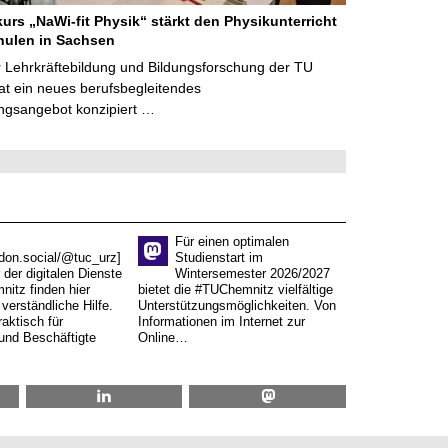
kurs „NaWi-fit Physik“ stärkt den Physikunterricht
hulen in Sachsen
 Lehrkräftebildung und Bildungsforschung der TU
t ein neues berufsbegleitendes
ngsangebot konzipiert …
Für einen optimalen
don.social/@tuc_urz]
Studienstart im
 der digitalen Dienste
Wintersemester 2026/2027
itz finden hier
bietet die #TUChemnitz vielfältige
verständliche Hilfe.
Unterstützungsmöglichkeiten. Von
aktisch für
Informationen im Internet zur
und Beschäftigte
Online…