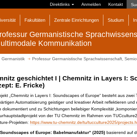
Direktlinks
Anmelden
Kontakt
iversität
Fakultäten
Zentrale Einrichtungen
Studium
In
rofessur Germanistische Sprachwissens
ultimodale Kommunikation
Germanistik
Professur Germanistische Sprachwissenschaft, Semio
nitz geschichtet I | Chemnitz in Layers I: 
ept: E. Fricke)
jekt „Chemnitz in Layers I: Soundscapes of Europe“ besteht aus zwei T
rtigen Automatisierung geistiger und kreativer Arbeit reflektieren un
e dokumentiert und zu Schichtungen beliebiger Komplexität „komponie
turhauptstadtprojekt von der TU Chemnitz im Rahmen von TUCculture20
ture-Projekten:
https://www.tu-chemnitz.de/tu/tucculture2025/projects.h
"Soundscapes of Europe: Babelmanufaktur“ (2025)
basierend auf d