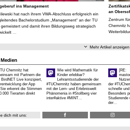
egeberuf ins Management
Zertifikats
an Obersc
Milewski hat nach ihrem VWA-Abschluss erfolgreich ein
Zentrum für
gleitendes Bachelorstudium „Management“ an der TU
Chemnitz ha
gemeistert und damit ihren Bildungsweg strategisch
Weiterbildu
wickelt …
Mehr Artikel anzeigen
 Medien
 TU Chemnitz hat
Wie wird Mathematik für
[RE:
einsam mit Partnern die
Kinder erlebbar?
masto
 BirdNET Live konzipiert,
Lehramtsstudierende der
Nutzer
erentwicklung der App
#TUChemnitz haben gemeinsam
der #TUChemn
.Sie erkennt die Stimmen
mit der Lern- und Erlebniswelt
schnelle und 
0.000 Tierarten direkt
Phänomenia in #Stollberg vier
Besonders pr
inter#aktive #MINT…
Studierende 
der…
e dich mit uns: