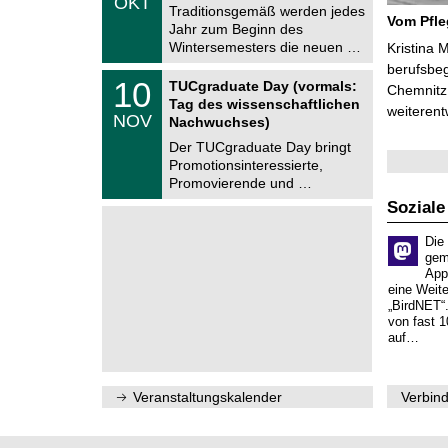
OKT
h
1
Traditionsgemäß werden jedes
e
Vom Pfl
0
Jahr zum Beginn des
m
.
Wintersemesters die neuen …
n
Kristina 
2
i
berufsbe
0
Z
t
1
10
2
TUCgraduate Day (vormals:
Chemnitz 
e
z
0
6
Tag des wissenschaftlichen
n
weiterent
.
NOV
t
Nachwuchses)
1
r
1
Der TUCgraduate Day bringt
u
.
Promotionsinteressierte,
m
2
f
Promovierende und …
0
ü
2
Soziale
r
6
d
e
Die
n
gem
w
App
i
eine Weit
s
„BirdNET“
s
von fast 1
e
auf…
n
s
c
h
Veranstaltungskalender
Verbind
a
f
t