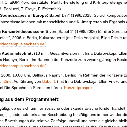
it ChatGPT4o-unterstützter Partiturherstellung und KI-Interpretengene
. Paolucci, T. Freye, F. Eckenfels).
„Soundscapes of Europe: Babel 1-n“
(1998/2025, Sprachkomposition
onzertinstallationen mit menschlichen und KI-Interpreten als Ergebnis
u Konzertvideoausschnitt
von „Babel 1“ (1998/2006) für drei Sprech
gefällt“, 2006 in Berlin, Kulturbrauerei (mit Delia Angiolini, Ellen Fricke
/videocampus.sachsen.de/
u Audiomitschnitt
(13 min, Gesamtversion mit Irina Dubrovskaja, Ellen
us Naunyn, Berlin: Im Rahmen der Konzerte zum zwanzigjährigen Bes
/videocampus.sachsen.de/
i 2008, 19.00 Uhr, Ballhaus Naunyn, Berlin: Im Rahmen der Konzerte
entöne
: Aufführung von
Babel 1
(mit Irina Dubrovskaja, Ellen Fricke un
tel Die Sprache im Sprechen hören.
Konzertprospekt
.
g aus dem Programmheft:
gültig, ob es sich um französische oder skandinavische Kinder handelt
e, […] jede aufmerksame Beschreibung bestätigt uns immer wieder di
hen Erwerbungen die relative Zeitfolge überall und stets die gleiche bl
sprache, Aphasie und allgemeine Lautgesetze“. In drei Sprachen durchl