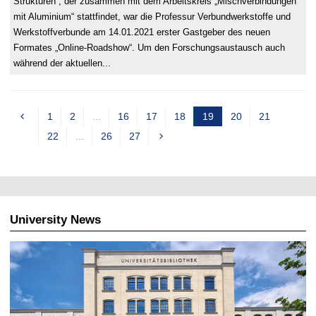
Strukturen“, der zusammen mit dem Arbeitskreis „Mischverbindungen
mit Aluminium“ stattfindet, war die Professur Verbundwerkstoffe und
Werkstoffverbunde am 14.01.2021 erster Gastgeber des neuen
Formates „Online-Roadshow“. Um den Forschungsaustausch auch
während der aktuellen...
1
2
...
16
17
18
19
20
21
c
22
...
26
27
u
r
r
e
n
University News
t
p
a
g
e