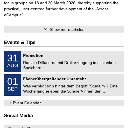
focus groups on 18 and 20 March 2026, thereby supporting the
practical, user-centred further development of the „Across
eCampus“. …
Show more articles
Events & Tips
M
3
31
Promotion
e
1
c
Radiale Diffusoren mit Drallerzeugung in schlanken
/
AUG
h
0
Speichern
a
8
n
M
/
0
01
i
Fächerübergreifender Unterricht
e
2
1
c
c
0
Was verbirgt sich hinter dem Begriff "Studium"? Eine
/
a
SEP
h
2
0
l
Woche lang erleben die Schüler/-innen den …
a
6
9
E
n
/
n
i
Event Calendar
2
g
c
0
i
a
2
n
l
Social Media
6
e
E
e
n
r
g