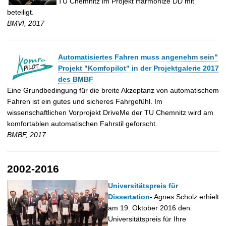
TU Chemnitz im Projekt Harmonize DD mit
beteiligt.
BMVI, 2017
Automatisiertes Fahren muss angenehm sein"
Projekt "Komfopilot" in der Projektgalerie 2017
des BMBF
Eine Grundbedingung für die breite Akzeptanz von automatischem
Fahren ist ein gutes und sicheres Fahrgefühl. Im
wissenschaftlichen Vorprojekt DriveMe der TU Chemnitz wird am
komfortablen automatischen Fahrstil geforscht.
BMBF, 2017
2002-2016
Universitätspreis für
Dissertation
- Agnes Scholz erhielt
am 19. Oktober 2016 den
Universitätspreis für Ihre