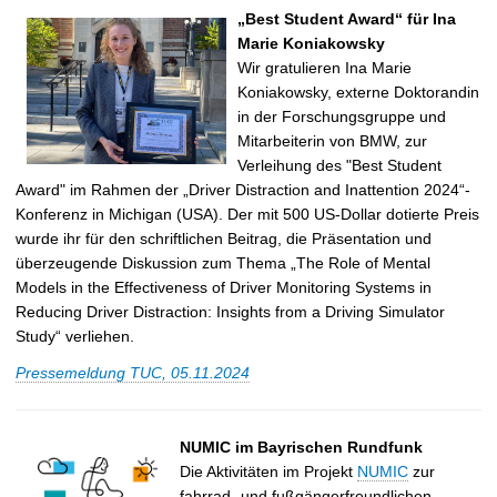
t
„Best Student Award“ für Ina
Marie Koniakowsky
Wir gratulieren Ina Marie
Koniakowsky, externe Doktorandin
in der Forschungsgruppe und
Mitarbeiterin von BMW, zur
Verleihung des "Best Student
Award" im Rahmen der „Driver Distraction and Inattention 2024“-
Konferenz in Michigan (USA). Der mit 500 US-Dollar dotierte Preis
wurde ihr für den schriftlichen Beitrag, die Präsentation und
überzeugende Diskussion zum Thema „The Role of Mental
Models in the Effectiveness of Driver Monitoring Systems in
Reducing Driver Distraction: Insights from a Driving Simulator
Study“ verliehen.
Pressemeldung TUC, 05.11.2024
NUMIC im Bayrischen Rundfunk
Die Aktivitäten im Projekt
NUMIC
zur
fahrrad- und fußgängerfreundlichen