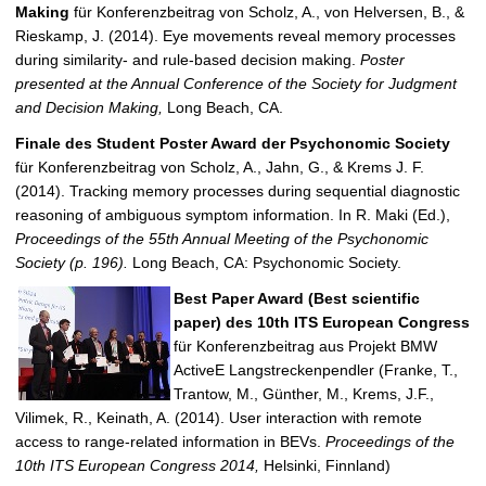
Making
für Konferenzbeitrag von Scholz, A., von Helversen, B., &
Rieskamp, J. (2014). Eye movements reveal memory processes
during similarity- and rule-based decision making.
Poster
presented at the Annual Conference of the Society for Judgment
and Decision Making,
Long Beach, CA.
Finale des Student Poster Award der Psychonomic Society
für Konferenzbeitrag von Scholz, A., Jahn, G., & Krems J. F.
(2014). Tracking memory processes during sequential diagnostic
reasoning of ambiguous symptom information. In R. Maki (Ed.),
Proceedings of the 55th Annual Meeting of the Psychonomic
Society (p. 196).
Long Beach, CA: Psychonomic Society.
Best Paper Award (Best scientific
paper) des 10th ITS European Congress
für Konferenzbeitrag aus Projekt BMW
ActiveE Langstreckenpendler (Franke, T.,
Trantow, M., Günther, M., Krems, J.F.,
Vilimek, R., Keinath, A. (2014). User interaction with remote
access to range-related information in BEVs.
Proceedings of the
10th ITS European Congress 2014,
Helsinki, Finnland)