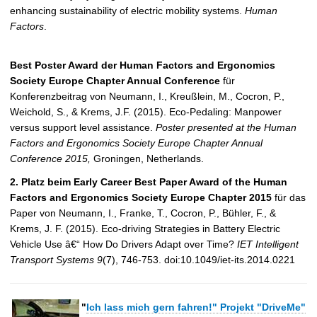
enhancing sustainability of electric mobility systems.
Human
Factors
.
Best Poster Award der Human Factors and Ergonomics
Society Europe Chapter Annual Conference
für
Konferenzbeitrag von Neumann, I., Kreußlein, M., Cocron, P.,
Weichold, S., & Krems, J.F. (2015). Eco-Pedaling: Manpower
versus support level assistance.
Poster presented at the Human
Factors and Ergonomics Society Europe Chapter Annual
Conference 2015,
Groningen, Netherlands.
2. Platz beim Early Career Best Paper Award of the Human
Factors and Ergonomics Society Europe Chapter 2015
für das
Paper von Neumann, I., Franke, T., Cocron, P., Bühler, F., &
Krems, J. F. (2015). Eco-driving Strategies in Battery Electric
Vehicle Use â€“ How Do Drivers Adapt over Time?
IET Intelligent
Transport Systems 9
(7), 746-753. doi:10.1049/iet-its.2014.0221
"
Ich lass mich gern fahren!" Projekt "DriveMe"