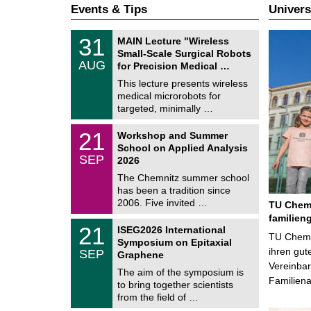
Events & Tips
Univers
T
3
31
MAIN Lecture "Wireless
U
1
Small-Scale Surgical Robots
C
/
AUG
h
for Precision Medical …
0
e
8
This lecture presents wireless
m
/
medical microrobots for
n
2
i
targeted, minimally …
0
t
2
z
M
6
2
21
Workshop and Summer
a
1
School on Applied Analysis
t
/
SEP
h
2026
0
e
9
The Chemnitz summer school
m
/
has been a tradition since
a
2
t
2006. Five invited …
TU Chemn
0
i
2
familien
c
T
6
2
21
ISEG2026 International
s
U
TU Chemni
1
Symposium on Epitaxial
C
/
ihren gut
SEP
h
Graphene
0
e
Vereinbar
9
The aim of the symposium is
m
/
Familien
to bring together scientists
n
2
i
from the field of …
0
t
2