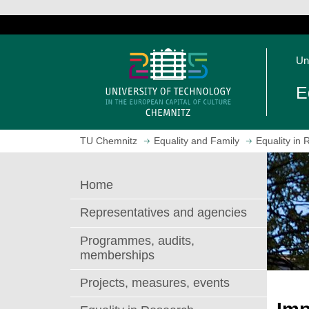
J
u
O
m
Un
p
p
e
t
E
n
o
h
m
o
a
TU Chemnitz
Equality and Family
Equality in
m
i
e
n
p
c
Home
a
o
g
n
Representatives and agencies
e
t
e
Programmes, audits,
n
memberships
t
Projects, measures, events