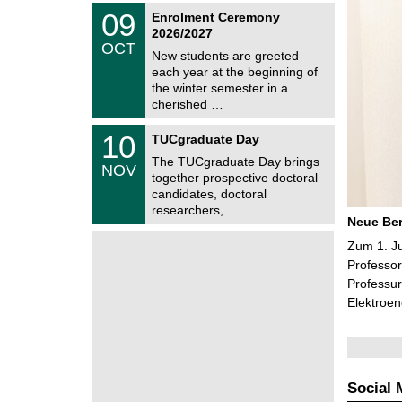
z
T
6
0
09
Enrolment Ceremony
U
9
2026/2027
C
/
OCT
h
1
New students are greeted
e
0
each year at the beginning of
m
/
the winter semester in a
n
2
i
cherished …
0
t
2
z
Z
6
1
10
TUCgraduate Day
e
0
n
The TUCgraduate Day brings
/
NOV
t
1
together prospective doctoral
r
1
candidates, doctoral
u
/
researchers, …
m
2
Neue Ber
f
0
ü
2
Zum 1. J
r
6
d
Professor
e
Professur
n
Elektroe
w
i
s
s
e
n
s
Social 
c