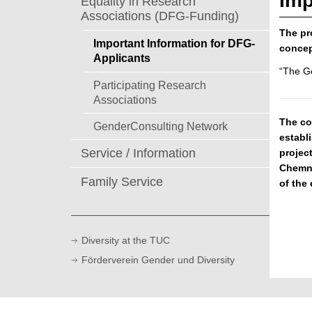
Imp
Equality in Research
Associations (DFG-Funding)
The pr
Important Information for DFG-
concept
Applicants
“The G
Participating Research
Associations
The co
GenderConsulting Network
establ
Service / Information
projec
Chemni
Family Service
of the
Diversity at the TUC
Förderverein Gender und Diversity