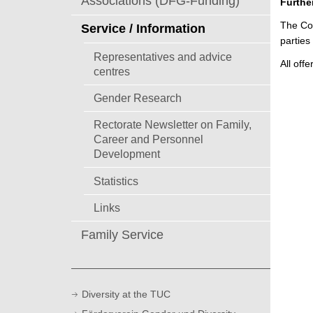
Associations (DFG-Funding)
Furthe
The Coo
Service / Information
parties
Representatives and advice
All off
centres
Gender Research
Rectorate Newsletter on Family,
Career and Personnel
Development
Statistics
Links
Family Service
Diversity at the TUC