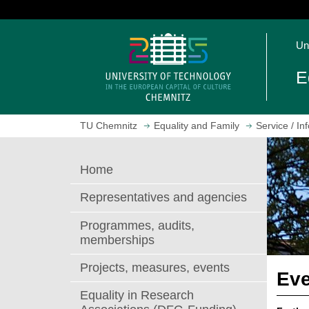
J
u
O
m
Un
p
p
e
t
E
n
o
h
m
o
a
TU Chemnitz
Equality and Family
Service / In
m
i
e
n
p
c
Home
a
o
g
n
Representatives and agencies
e
t
e
Programmes, audits,
n
memberships
t
Projects, measures, events
Eve
Equality in Research