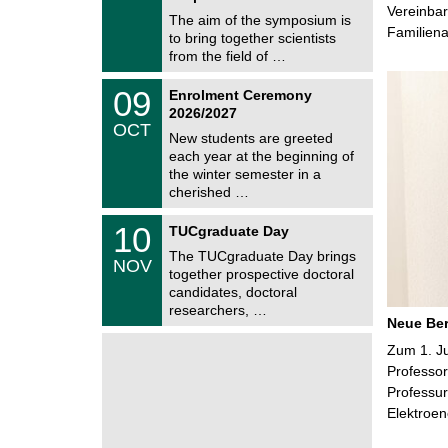
0
e
Vereinbar
9
The aim of the symposium is
m
/
Familien
to bring together scientists
n
2
i
from the field of …
0
t
2
z
T
6
0
09
Enrolment Ceremony
U
9
2026/2027
C
/
OCT
h
1
New students are greeted
e
0
each year at the beginning of
m
/
the winter semester in a
n
2
i
cherished …
0
t
2
z
Z
6
1
10
TUCgraduate Day
e
0
n
The TUCgraduate Day brings
/
NOV
t
1
together prospective doctoral
r
1
candidates, doctoral
u
/
researchers, …
m
2
Neue Ber
f
0
ü
2
Zum 1. J
r
6
d
Professor
e
Professur
n
Elektroe
w
i
s