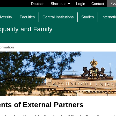
Deutsch
Shortcuts
Login
Contact
iversity
Faculties
Central Institutions
Studies
Internati
quality and Family
formation
nts of External Partners