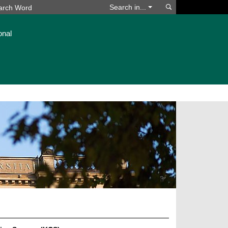
Search
Search in...
onal