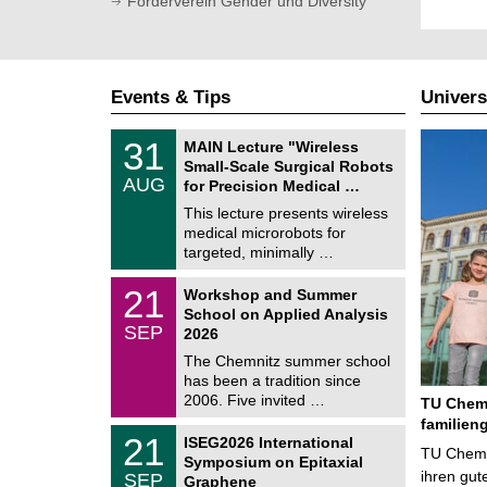
Förderverein Gender und Diversity
Events & Tips
Univers
T
3
31
MAIN Lecture "Wireless
U
1
Small-Scale Surgical Robots
C
/
AUG
h
for Precision Medical …
0
e
8
This lecture presents wireless
m
/
medical microrobots for
n
2
i
targeted, minimally …
0
t
2
z
M
6
2
21
Workshop and Summer
a
1
School on Applied Analysis
t
/
SEP
h
2026
0
e
9
The Chemnitz summer school
m
/
has been a tradition since
a
2
t
2006. Five invited …
TU Chemn
0
i
2
familien
c
T
6
2
21
ISEG2026 International
s
U
TU Chemni
1
Symposium on Epitaxial
C
/
ihren gut
SEP
h
Graphene