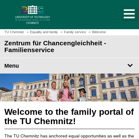
O
J
p
u
e
m
n
p
h
t
TU Chemnitz
Equality and family
Family service
Welcome
o
o
Zentrum für Chancengleichheit -
m
m
Familienservice
e
a
p
i
a
Menu
n
g
c
e
o
n
t
e
n
Welcome to the family portal of
t
the TU Chemnitz!
The TU Chemnitz has anchored equal opportunities as well as the