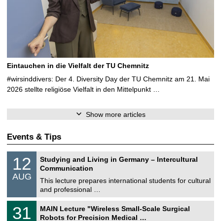
Eintauchen in die Vielfalt der TU Chemnitz
#wirsinddivers: Der 4. Diversity Day der TU Chemnitz am 21. Mai
2026 stellte religiöse Vielfalt in den Mittelpunkt …
Show more articles
Events & Tips
S
1
12
Studying and Living in Germany – Intercultural
o
2
Communication
n
/
AUG
s
0
This lecture prepares international students for cultural
t
8
and professional …
i
/
g
2
T
e
3
31
MAIN Lecture "Wireless Small-Scale Surgical
0
U
1
2
Robots for Precision Medical …
C