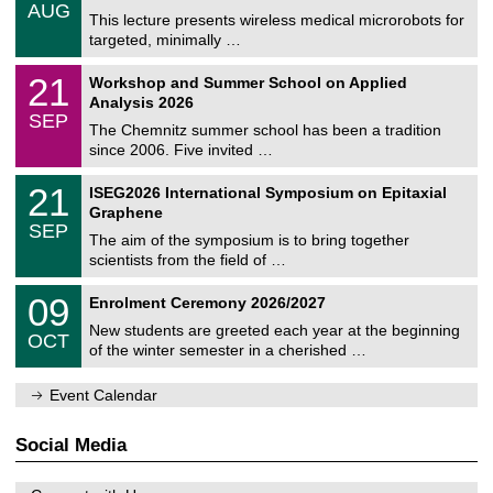
/
6
AUG
h
0
This lecture presents wireless medical microrobots for
e
8
targeted, minimally …
m
/
n
2
M
i
2
21
Workshop and Summer School on Applied
0
a
t
1
2
Analysis 2026
t
z
/
6
SEP
h
0
The Chemnitz summer school has been a tradition
e
9
since 2006. Five invited …
m
/
a
2
T
t
2
21
ISEG2026 International Symposium on Epitaxial
0
U
i
1
2
Graphene
C
c
/
6
SEP
h
s
0
The aim of the symposium is to bring together
e
9
scientists from the field of …
m
/
n
2
T
i
0
09
Enrolment Ceremony 2026/2027
0
U
t
9
2
C
z
New students are greeted each year at the beginning
/
6
OCT
h
1
of the winter semester in a cherished …
e
0
m
/
n
Event Calendar
2
i
0
t
2
z
Social Media
6