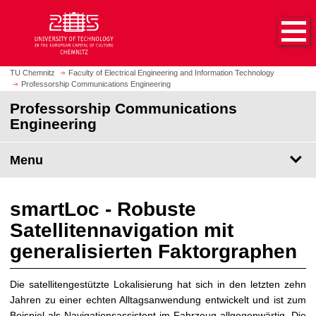
O
J
p
u
e
m
n
p
h
t
TU Chemnitz
Faculty of Electrical Engineering and Information Technology
o
Professorship Communications Engineering
o
m
m
Professorship Communications
e
a
Engineering
p
i
a
n
Menu
g
c
e
o
n
smartLoc - Robuste
t
Satellitennavigation mit
e
n
generalisierten Faktorgraphen
t
Die satellitengestützte Lokalisierung hat sich in den letzten zehn
Jahren zu einer echten Alltagsanwendung entwickelt und ist zum
Beispiel als Navigationsassistent im Fahrzeug allgegenwärtig. Die