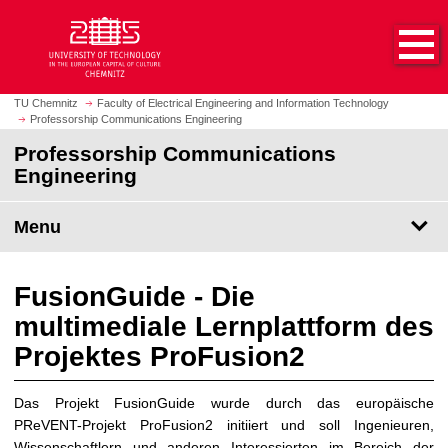
O
J
p
u
e
m
n
p
h
t
TU Chemnitz
Faculty of Electrical Engineering and Information Technology
o
Professorship Communications Engineering
o
m
m
Professorship Communications
e
a
Engineering
p
i
a
n
Menu
g
c
e
o
n
FusionGuide - Die
t
multimediale Lernplattform des
e
n
Projektes ProFusion2
t
Das Projekt FusionGuide wurde durch das europäische
PReVENT-Projekt ProFusion2 initiiert und soll Ingenieuren,
Wissenschaftlern und anderen Interessierten im Bereich der