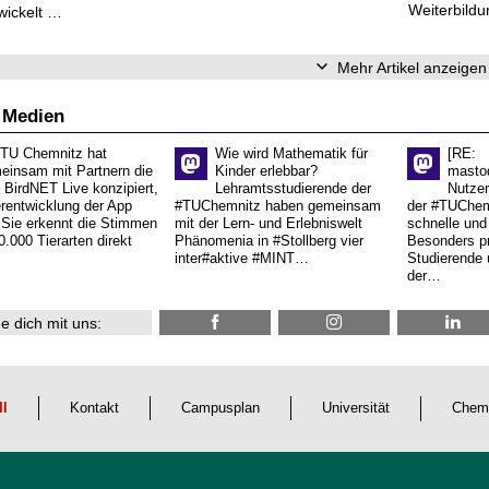
Weiterbildu
wickelt …
Mehr Artikel anzeigen
 Medien
 TU Chemnitz hat
Wie wird Mathematik für
[RE:
einsam mit Partnern die
Kinder erlebbar?
masto
 BirdNET Live konzipiert,
Lehramtsstudierende der
Nutzer
erentwicklung der App
#TUChemnitz haben gemeinsam
der #TUChemn
.Sie erkennt die Stimmen
mit der Lern- und Erlebniswelt
schnelle und 
0.000 Tierarten direkt
Phänomenia in #Stollberg vier
Besonders pr
inter#aktive #MINT…
Studierende 
der…
e dich mit uns:
ll
Kontakt
Campusplan
Universität
Chem