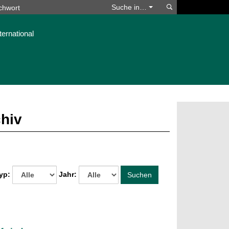
Suchen
Suche in…
ternational
chiv
yp:
Jahr:
Suchen