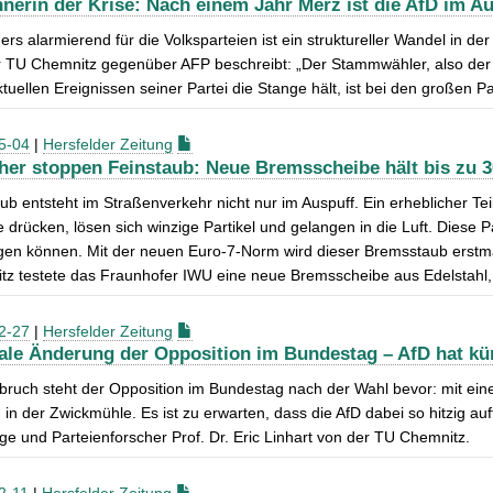
nerin der Krise: Nach einem Jahr Merz ist die AfD im A
rs alarmierend für die Volksparteien ist ein struktureller Wandel in d
 TU Chemnitz gegenüber AFP beschreibt: „Der Stammwähler, also der 
tuellen Ereignissen seiner Partei die Stange hält, ist bei den große
5-04
|
Hersfelder Zeitung
her stoppen Feinstaub: Neue Bremsscheibe hält bis zu 3
ub entsteht im Straßenverkehr nicht nur im Auspuff. Ein erheblicher 
 drücken, lösen sich winzige Partikel und gelangen in die Luft. Diese Par
ngen können. Mit der neuen Euro-7-Norm wird dieser Bremsstaub erstm
z testete das Fraunhofer IWU eine neue Bremsscheibe aus Edelstahl, 
2-27
|
Hersfelder Zeitung
ale Änderung der Opposition im Bundestag – AfD hat kün
ruch steht der Opposition im Bundestag nach der Wahl bevor: mit eine
in der Zwickmühle. Es ist zu erwarten, dass die AfD dabei so hitzig auf
oge und Parteienforscher Prof. Dr. Eric Linhart von der TU Chemnitz.