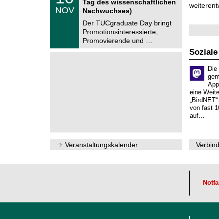
Tag des wissenschaftlichen
n
weiterent
.
NOV
t
Nachwuchses)
1
r
1
Der TUCgraduate Day bringt
u
.
Promotionsinteressierte,
m
2
f
Promovierende und …
0
ü
2
Soziale
r
6
d
e
Die
n
gem
w
App
i
eine Weit
s
„BirdNET“
s
von fast 1
e
auf…
n
s
c
h
Veranstaltungskalender
Verbind
a
f
t
l
i
Notfa
c
h
e
n
N