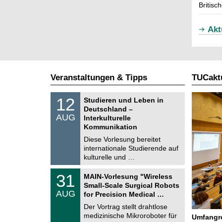
Britisc
Akt
Veranstaltungen & Tipps
TUCaktu
S
1
12
Studieren und Leben in
o
2
Deutschland –
n
.
AUG
s
Interkulturelle
0
t
Kommunikation
8
i
.
Diese Vorlesung bereitet
g
2
e
internationale Studierende auf
0
kulturelle und …
2
6
T
3
31
MAIN-Vorlesung "Wireless
U
1
Small-Scale Surgical Robots
C
.
AUG
h
for Precision Medical …
0
e
8
Der Vortrag stellt drahtlose
m
.
medizinische Mikroroboter für
n
Umfangre
2