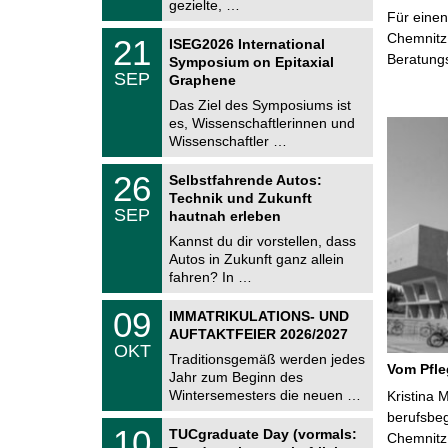
i
gezielte, …
0
Für einen
t
2
z
T
Chemnitz 
6
2
21
ISEG2026 International
U
1
Beratung
Symposium on Epitaxial
C
.
SEP
h
Graphene
0
e
9
Das Ziel des Symposiums ist
m
.
es, Wissenschaftlerinnen und
n
2
i
Wissenschaftler …
0
t
2
z
T
6
2
26
Selbstfahrende Autos:
U
6
Technik und Zukunft
C
.
SEP
h
hautnah erleben
0
e
9
Kannst du dir vorstellen, dass
m
.
Autos in Zukunft ganz allein
n
2
i
fahren? In …
0
t
2
z
T
6
0
09
IMMATRIKULATIONS- UND
U
9
AUFTAKTFEIER 2026/2027
C
.
OKT
h
1
Traditionsgemäß werden jedes
e
Vom Pfl
0
Jahr zum Beginn des
m
.
Wintersemesters die neuen …
n
Kristina 
2
i
berufsbe
0
Z
t
1
10
2
TUCgraduate Day (vormals:
Chemnitz 
e
z
0
6