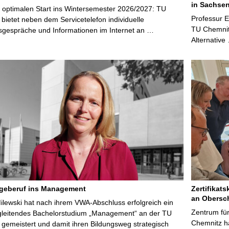
in Sachsen
 optimalen Start ins Wintersemester 2026/2027: TU
Professur 
bietet neben dem Servicetelefon individuelle
TU Chemnitz
sgespräche und Informationen im Internet an …
Alternative
egeberuf ins Management
Zertifikats
an Obersc
Milewski hat nach ihrem VWA-Abschluss erfolgreich ein
Zentrum für
gleitendes Bachelorstudium „Management“ an der TU
Chemnitz ha
gemeistert und damit ihren Bildungsweg strategisch