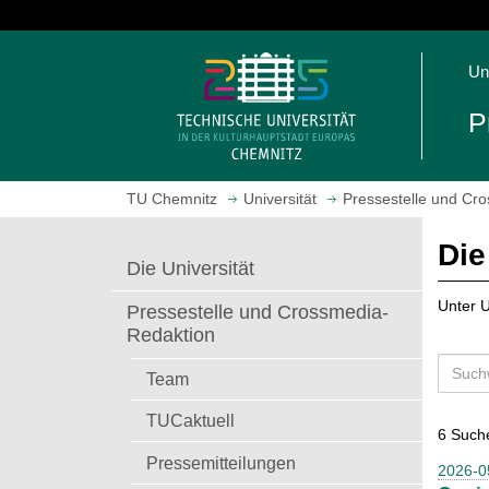
S
p
S
r
Un
t
i
a
n
P
r
g
t
e
s
z
TU Chemnitz
Universität
Pressestelle und Cr
e
u
i
m
Die
t
H
Die Universität
e
a
a
u
Unter U
Pressestelle und Crossmedia-
u
p
Redaktion
f
t
S
r
i
Team
u
u
n
c
TUCaktuell
f
h
6 Such
h
e
a
e
Pressemitteilungen
2026-0
n
l
n