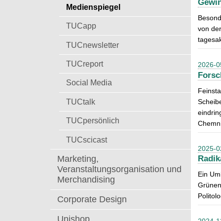
Gewin
t
Medienspiegel
a
Besonde
c
TUCapp
von der
h
tagesak
:
TUCnewsletter
TUCreport
2026-0
Forsc
Social Media
Feinsta
TUCtalk
Scheibe
eindri
TUCpersönlich
Chemnit
TUCscicast
2025-0
Marketing,
Radik
Veranstaltungsorganisation und
Ein Umb
Merchandising
Grünen 
Politol
Corporate Design
Unishop