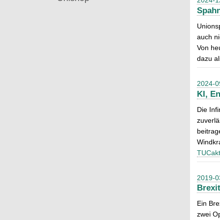
2024-1
Spahn
Unionsp
auch ni
Von he
dazu al
2024-0
KI, E
Die Inf
zuverlä
beitrag
Windkr
TUCakt
2019-0
Brexi
Ein Bre
zwei Op