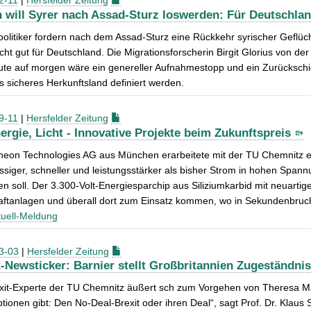
2-11
|
Hersfelder Zeitung
 will Syrer nach Assad-Sturz loswerden: Für Deutschlan
olitiker fordern nach dem Assad-Sturz eine Rückkehr syrischer Geflüc
cht gut für Deutschland. Die Migrationsforscherin Birgit Glorius von de
ute auf morgen wäre ein genereller Aufnahmestopp und ein Zurückschi
s sicheres Herkunftsland definiert werden.
9-11
|
Hersfelder Zeitung
nergie, Licht - Innovative Projekte beim Zukunftspreis
ineon Technologies AG aus München erarbeitete mit der TU Chemnitz ei
ssiger, schneller und leistungsstärker als bisher Strom in hohen Spa
en soll. Der 3.300-Volt-Energiesparchip aus Siliziumkarbid mit neuarti
aftanlagen und überall dort zum Einsatz kommen, wo in Sekundenbruch
uell-Meldung
3-03
|
Hersfelder Zeitung
t-Newsticker: Barnier stellt Großbritannien Zugeständnis
xit-Experte der TU Chemnitz äußert sch zum Vorgehen von Theresa May
tionen gibt: Den No-Deal-Brexit oder ihren Deal“, sagt Prof. Dr. Klaus S