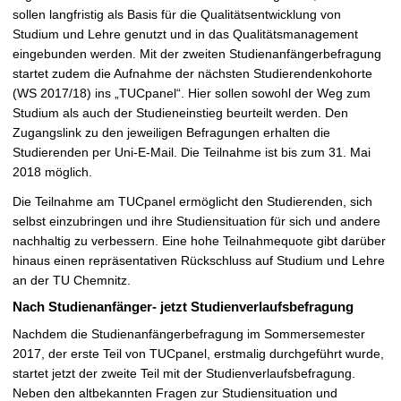
ß
sollen langfristig als Basis für die Qualitätsentwicklung von
e
Studium und Lehre genutzt und in das Qualitätsmanagement
r
eingebunden werden. Mit der zweiten Studienanfängerbefragung
n
startet zudem die Aufnahme der nächsten Studierendenkohorte
(WS 2017/18) ins „TUCpanel“. Hier sollen sowohl der Weg zum
Studium als auch der Studieneinstieg beurteilt werden. Den
Zugangslink zu den jeweiligen Befragungen erhalten die
Studierenden per Uni-E-Mail. Die Teilnahme ist bis zum 31. Mai
2018 möglich.
Die Teilnahme am TUCpanel ermöglicht den Studierenden, sich
selbst einzubringen und ihre Studiensituation für sich und andere
nachhaltig zu verbessern. Eine hohe Teilnahmequote gibt darüber
hinaus einen repräsentativen Rückschluss auf Studium und Lehre
an der TU Chemnitz.
Nach Studienanfänger- jetzt Studienverlaufsbefragung
Nachdem die Studienanfängerbefragung im Sommersemester
2017, der erste Teil von TUCpanel, erstmalig durchgeführt wurde,
startet jetzt der zweite Teil mit der Studienverlaufsbefragung.
Neben den altbekannten Fragen zur Studiensituation und