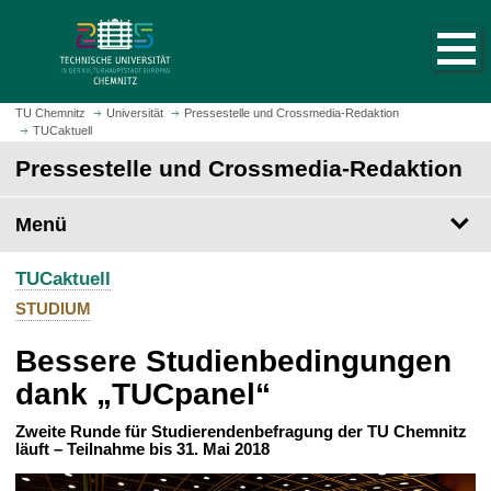
S
S
t
p
a
r
r
i
t
n
TU Chemnitz
Universität
Pressestelle und Crossmedia-Redaktion
s
TUCaktuell
g
e
e
Pressestelle und Crossmedia-Redaktion
i
z
t
u
Menü
e
m
a
H
u
TUCaktuell
a
f
u
STUDIUM
r
p
u
Bessere Studienbedingungen
t
f
i
dank „TUCpanel“
e
n
n
h
Zweite Runde für Studierendenbefragung der TU Chemnitz
läuft – Teilnahme bis 31. Mai 2018
a
l