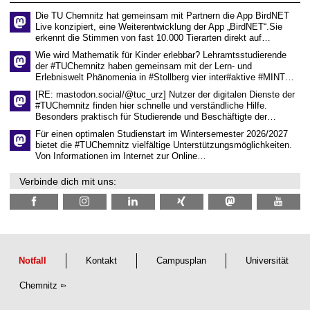
e
Die TU Chemnitz hat gemeinsam mit Partnern die App BirdNET
n
Live konzipiert, eine Weiterentwicklung der App „BirdNET“.Sie
s
erkennt die Stimmen von fast 10.000 Tierarten direkt auf…
c
h
Wie wird Mathematik für Kinder erlebbar? Lehramtsstudierende
a
der #TUChemnitz haben gemeinsam mit der Lern- und
f
Erlebniswelt Phänomenia in #Stollberg vier inter#aktive #MINT…
t
l
[RE: mastodon.social/@tuc_urz] Nutzer der digitalen Dienste der
i
#TUChemnitz finden hier schnelle und verständliche Hilfe.
c
Besonders praktisch für Studierende und Beschäftigte der…
h
e
Für einen optimalen Studienstart im Wintersemester 2026/2027
n
bietet die #TUChemnitz vielfältige Unterstützungsmöglichkeiten.
N
Von Informationen im Internet zur Online…
a
c
Verbinde dich mit uns:
h
w
u
c
h
s
Notfall
Kontakt
Campusplan
Universität
Chemnitz