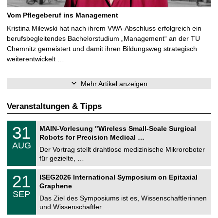
Vom Pflegeberuf ins Management
Kristina Milewski hat nach ihrem VWA-Abschluss erfolgreich ein
berufsbegleitendes Bachelorstudium „Management“ an der TU
Chemnitz gemeistert und damit ihren Bildungsweg strategisch
weiterentwickelt …
Mehr Artikel anzeigen
Veranstaltungen & Tipps
T
3
31
MAIN-Vorlesung "Wireless Small-Scale Surgical
U
1
Robots for Precision Medical …
C
.
AUG
h
0
Der Vortrag stellt drahtlose medizinische Mikroroboter
e
8
für gezielte, …
m
.
n
2
T
i
2
21
ISEG2026 International Symposium on Epitaxial
0
U
t
1
2
Graphene
C
z
.
6
SEP
h
0
Das Ziel des Symposiums ist es, Wissenschaftlerinnen
e
9
und Wissenschaftler …
m
.
n