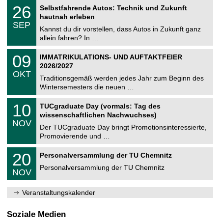
2
T
i
2
26
Selbstfahrende Autos: Technik und Zukunft
0
U
t
6
2
hautnah erleben
C
z
.
6
SEP
h
0
Kannst du dir vorstellen, dass Autos in Zukunft ganz
e
9
allein fahren? In …
m
.
n
2
T
i
0
09
IMMATRIKULATIONS- UND AUFTAKTFEIER
0
U
t
9
2
2026/2027
C
z
.
6
OKT
h
1
Traditionsgemäß werden jedes Jahr zum Beginn des
e
0
Wintersemesters die neuen …
m
.
n
2
Z
i
1
10
TUCgraduate Day (vormals: Tag des
0
e
t
0
2
wissenschaftlichen Nachwuchses)
n
z
.
6
NOV
t
1
Der TUCgraduate Day bringt Promotionsinteressierte,
r
1
Promovierende und …
u
.
m
2
T
f
2
20
Personalversammlung der TU Chemnitz
0
U
ü
0
2
C
r
Personalversammlung der TU Chemnitz
.
6
NOV
h
d
1
e
e
1
m
n
.
Veranstaltungskalender
n
w
2
i
i
0
t
s
2
Soziale Medien
z
s
6