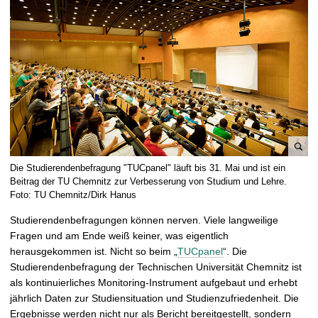
t
B
Die Studierendenbefragung "TUCpanel" läuft bis 31. Mai und ist ein
i
Beitrag der TU Chemnitz zur Verbesserung von Studium und Lehre.
l
Foto: TU Chemnitz/Dirk Hanus
d
Studierendenbefragungen können nerven. Viele langweilige
v
Fragen und am Ende weiß keiner, was eigentlich
e
herausgekommen ist. Nicht so beim „
TUCpanel
“. Die
r
Studierendenbefragung der Technischen Universität Chemnitz ist
g
als kontinuierliches Monitoring-Instrument aufgebaut und erhebt
r
jährlich Daten zur Studiensituation und Studienzufriedenheit. Die
ö
Ergebnisse werden nicht nur als Bericht bereitgestellt, sondern