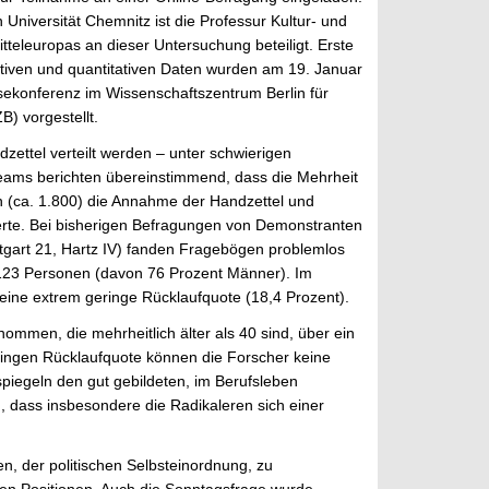
Universität Chemnitz ist die Professur Kultur- und
tteleuropas an dieser Untersuchung beteiligt. Erste
ativen und quantitativen Daten wurden am 19. Januar
sekonferenz im Wissenschaftszentrum Berlin für
) vorgestellt.
zettel verteilt werden – unter schwierigen
eams berichten übereinstimmend, dass die Mehrheit
 (ca. 1.800) die Annahme der Handzettel und
rte. Bei bisherigen Befragungen von Demonstranten
tgart 21, Hartz IV) fanden Fragebögen problemlos
t 123 Personen (davon 76 Prozent Männer). Im
eine extrem geringe Rücklaufquote (18,4 Prozent).
men, die mehrheitlich älter als 40 sind, über ein
ringen Rücklaufquote können die Forscher keine
piegeln den gut gebildeten, im Berufsleben
, dass insbesondere die Radikaleren sich einer
n, der politischen Selbsteinordnung, zu
en Positionen. Auch die Sonntagsfrage wurde