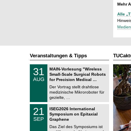
Mehr A
Alle „
Hinweis
Medien
Veranstaltungen & Tipps
TUCaktu
T
3
31
MAIN-Vorlesung "Wireless
U
1
Small-Scale Surgical Robots
C
.
AUG
h
for Precision Medical …
0
e
8
Der Vortrag stellt drahtlose
m
.
medizinische Mikroroboter für
n
2
i
gezielte, …
0
t
2
z
T
6
2
21
ISEG2026 International
U
1
Symposium on Epitaxial
C
.
SEP
h
Graphene
0
e
9
Das Ziel des Symposiums ist
m
.