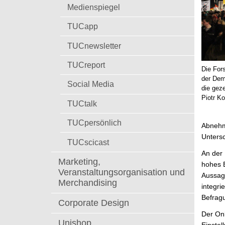
t
Medienspiegel
TUCapp
TUCnewsletter
TUCreport
Die For
der Dem
Social Media
die geze
Piotr K
TUCtalk
TUCpersönlich
Abnehme
Untersc
TUCscicast
An der 
Marketing,
hohes B
Veranstaltungsorganisation und
Aussage
Merchandising
integri
Befragu
Corporate Design
Der Onl
Unishop
Einste