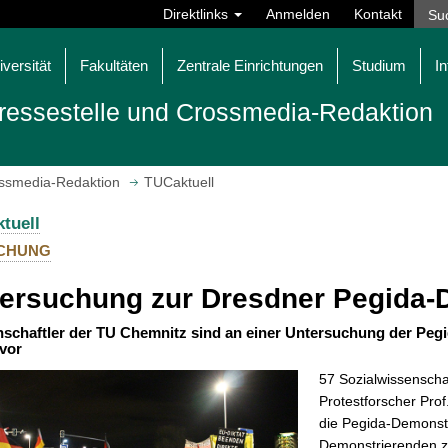
Direktlinks
Anmelden
Kontakt
iversität
Fakultäten
Zentrale Einrichtungen
Studium
In
ressestelle und Crossmedia-Redaktion
ossmedia-Redaktion
TUCaktuell
tuell
CHUNG
ersuchung zur Dresdner Pegida-
schaftler der TU Chemnitz sind an einer Untersuchung der Pegi
 vor
57 Sozialwissenscha
Protestforscher Pro
die Pegida-Demonstr
Demonstrierenden zu