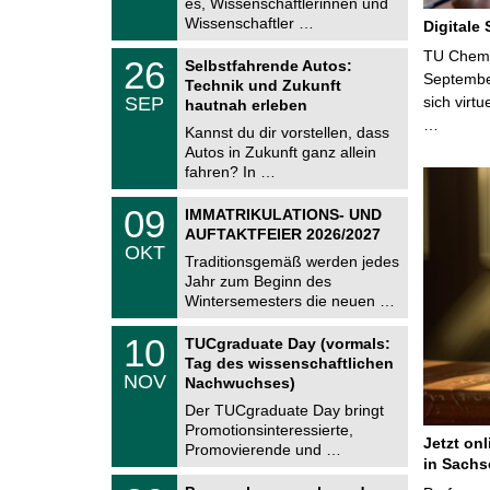
es, Wissenschaftlerinnen und
n
2
i
Wissenschaftler …
Digitale
0
t
2
z
T
TU Chemni
6
2
26
Selbstfahrende Autos:
U
6
Septembe
Technik und Zukunft
C
.
SEP
sich virt
h
hautnah erleben
0
e
…
9
Kannst du dir vorstellen, dass
m
.
Autos in Zukunft ganz allein
n
2
i
fahren? In …
0
t
2
z
T
6
0
09
IMMATRIKULATIONS- UND
U
9
AUFTAKTFEIER 2026/2027
C
.
OKT
h
1
Traditionsgemäß werden jedes
e
0
Jahr zum Beginn des
m
.
Wintersemesters die neuen …
n
2
i
0
Z
t
1
10
2
TUCgraduate Day (vormals:
e
z
0
6
Tag des wissenschaftlichen
n
.
NOV
t
Nachwuchses)
1
r
1
Der TUCgraduate Day bringt
u
.
Promotionsinteressierte,
m
2
Jetzt on
f
Promovierende und …
0
ü
in Sachs
2
r
T
6
2