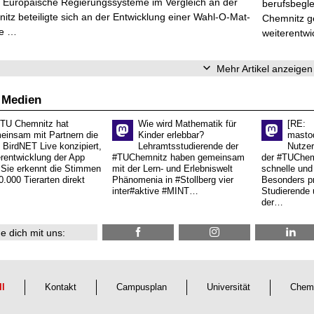
r Europäische Regierungssysteme im Vergleich an der
berufsbegl
tz beteiligte sich an der Entwicklung einer Wahl-O-Mat-
Chemnitz ge
ve …
weiterentwi
Mehr Artikel anzeigen
 Medien
 TU Chemnitz hat
Wie wird Mathematik für
[RE:
einsam mit Partnern die
Kinder erlebbar?
masto
 BirdNET Live konzipiert,
Lehramtsstudierende der
Nutzer
erentwicklung der App
#TUChemnitz haben gemeinsam
der #TUChemn
.Sie erkennt die Stimmen
mit der Lern- und Erlebniswelt
schnelle und 
0.000 Tierarten direkt
Phänomenia in #Stollberg vier
Besonders pr
inter#aktive #MINT…
Studierende 
der…
e dich mit uns:
ll
Kontakt
Campusplan
Universität
Chem