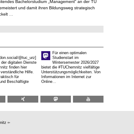
eitendes Bachelorstudium „Management“ an der TU
meistert und damit ihren Bildungsweg strategisch
ckelt …
Für einen optimalen
don.social/@tuc_urz]
Studienstart im
 der digitalen Dienste
Wintersemester 2026/2027
itz finden hier
bietet die #TUChemnitz vielfältige
verständliche Hilfe.
Unterstützungsmöglichkeiten. Von
aktisch für
Informationen im Internet zur
und Beschäftigte
Online…
nitz