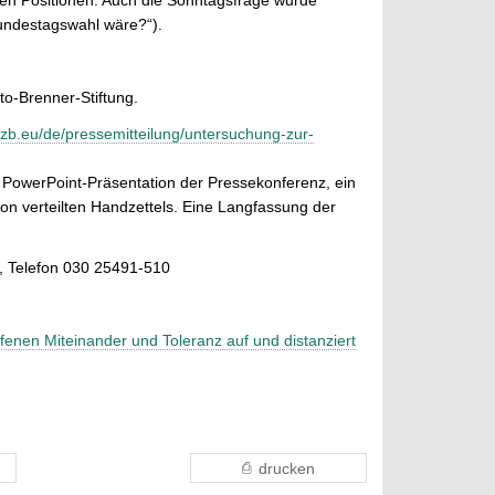
undestagswahl wäre?“).
to-Brenner-Stiftung.
wzb.eu/de/pressemitteilung/untersuchung-zur-
 PowerPoint-Präsentation der Pressekonferenz, ein
n verteilten Handzettels. Eine Langfassung der
, Telefon 030 25491-510
ffenen Miteinander und Toleranz auf und distanziert
drucken