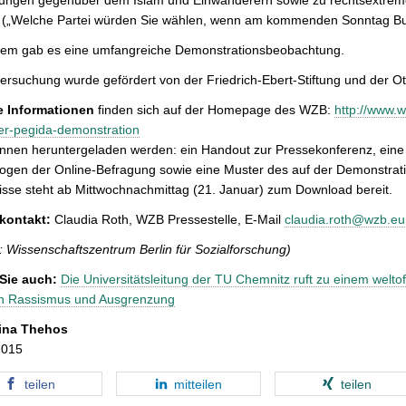
lt („Welche Partei würden Sie wählen, wenn am kommenden Sonntag B
em gab es eine umfangreiche Demonstrationsbeobachtung.
ersuchung wurde gefördert von der Friedrich-Ebert-Stiftung und der Ot
e Informationen
finden sich auf der Homepage des WZB:
http://www.
er-pegida-demonstration
nnen heruntergeladen werden: ein Handout zur Pressekonferenz, eine
gen der Online-Befragung sowie eine Muster des auf der Demonstratio
sse steht ab Mittwochnachmittag (21. Januar) zum Download bereit.
kontakt:
Claudia Roth, WZB Pressestelle, E-Mail
claudia.roth@wzb.eu
: Wissenschaftszentrum Berlin für Sozialforschung)
Sie auch:
Die Universitätsleitung der TU Chemnitz ruft zu einem welto
on Rassismus und Ausgrenzung
ina Thehos
2015
teilen
mitteilen
teilen