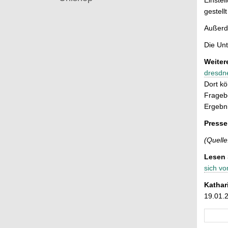
gestel
Außerd
Die Unt
Weiter
dresdn
Dort kö
Fragebo
Ergebni
Presse
(Quelle
Lesen 
sich v
Kathar
19.01.