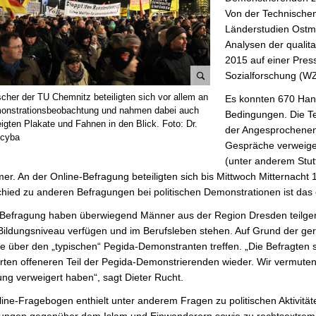
Von der Technischen 
Länderstudien Ostmi
Analysen der qualit
2015 auf einer Pres
Sozialforschung (WZB
B
scher der TU Chemnitz beteiligten sich vor allem an
Es konnten 670 Hand
i
onstrationsbeobachtung und nahmen dabei auch
Bedingungen. Die T
l
igten Plakate und Fahnen in den Blick. Foto: Dr.
der Angesprochenen
ocyba
d
Gespräche verweige
v
(unter anderem Stut
e
r. An der Online-Befragung beteiligten sich bis Mittwoch Mitternach
r
hied zu anderen Befragungen bei politischen Demonstrationen ist das 
g
Befragung haben überwiegend Männer aus der Region Dresden teilgenom
r
ildungsniveau verfügen und im Berufsleben stehen. Auf Grund der ge
ö
 über den „typischen“ Pegida-Demonstranten treffen. „Die Befragten s
ß
erten offeneren Teil der Pegida-Demonstrierenden wieder. Wir vermuten
e
ng verweigert haben“, sagt Dieter Rucht.
r
n
ine-Fragebogen enthielt unter anderem Fragen zu politischen Aktivitäte
llungen gegenüber dem Islam und Einwanderern sowie zu rechtsextrem