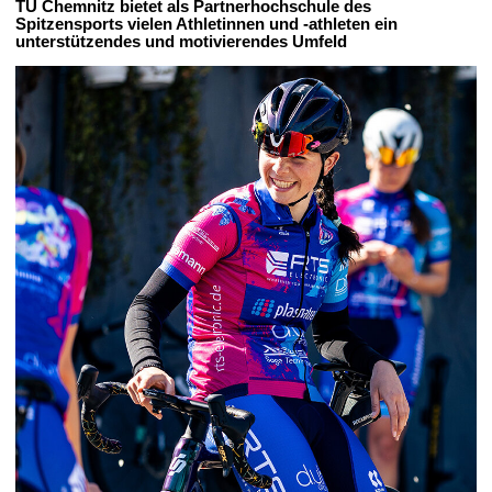
TU Chemnitz bietet als Partnerhochschule des
t
Spitzensports vielen Athletinnen und -athleten ein
unterstützendes und motivierendes Umfeld