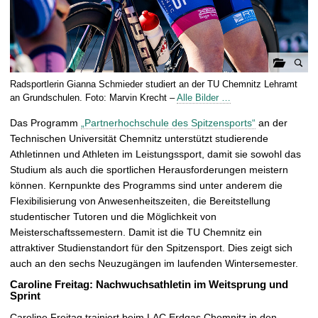
G
Radsportlerin Gianna Schmieder studiert an der TU Chemnitz Lehramt
a
an Grundschulen. Foto: Marvin Krecht –
Alle Bilder …
l
Das Programm
„Partnerhochschule des Spitzensports“
an der
e
Technischen Universität Chemnitz unterstützt studierende
r
Athletinnen und Athleten im Leistungssport, damit sie sowohl das
i
Studium als auch die sportlichen Herausforderungen meistern
e
können. Kernpunkte des Programms sind unter anderem die
ö
Flexibilisierung von Anwesenheitszeiten, die Bereitstellung
f
studentischer Tutoren und die Möglichkeit von
f
Meisterschaftssemestern. Damit ist die TU Chemnitz ein
n
attraktiver Studienstandort für den Spitzensport. Dies zeigt sich
e
auch an den sechs Neuzugängen im laufenden Wintersemester.
n
Caroline Freitag: Nachwuchsathletin im Weitsprung und
Sprint
Caroline Freitag trainiert beim LAC Erdgas Chemnitz in den