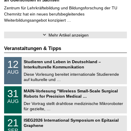
an Oberschulen in Sachsen
Zentrum für Lehrkräftebildung und Bildungsforschung der TU
Chemnitz hat ein neues berufsbegleitendes
Weiterbildungsangebot konzipiert …
Mehr Artikel anzeigen
Veranstaltungen & Tipps
S
1
12
Studieren und Leben in Deutschland –
o
2
Interkulturelle Kommunikation
n
.
AUG
s
0
Diese Vorlesung bereitet internationale Studierende
t
8
auf kulturelle und …
i
.
g
2
T
e
3
31
MAIN-Vorlesung "Wireless Small-Scale Surgical
0
U
1
2
Robots for Precision Medical …
C
.
6
AUG
h
0
Der Vortrag stellt drahtlose medizinische Mikroroboter
e
8
für gezielte, …
m
.
n
2
T
i
2
21
ISEG2026 International Symposium on Epitaxial
0
U
t
1
2
Graphene
C
z
.
6
SEP
h