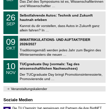
0
Das Ziel des Symposiums ist es, Wissenschaftlerinnen
e
9
und Wissenschaftler …
m
.
n
2
T
i
2
26
Selbstfahrende Autos: Technik und Zukunft
0
U
t
6
2
hautnah erleben
C
z
.
6
SEP
h
0
Kannst du dir vorstellen, dass Autos in Zukunft ganz
e
9
allein fahren? In …
m
.
n
2
T
i
0
09
IMMATRIKULATIONS- UND AUFTAKTFEIER
0
U
t
9
2
2026/2027
C
z
.
6
OKT
h
1
Traditionsgemäß werden jedes Jahr zum Beginn des
e
0
Wintersemesters die neuen …
m
.
n
2
Z
i
1
10
TUCgraduate Day (vormals: Tag des
0
e
t
0
2
wissenschaftlichen Nachwuchses)
n
z
.
6
NOV
t
1
Der TUCgraduate Day bringt Promotionsinteressierte,
r
1
Promovierende und …
u
.
m
2
f
0
Veranstaltungskalender
ü
2
r
6
d
Soziale Medien
e
n
Die TU Chemnitz hat gemeinsam mit Partnern die App BirdNET