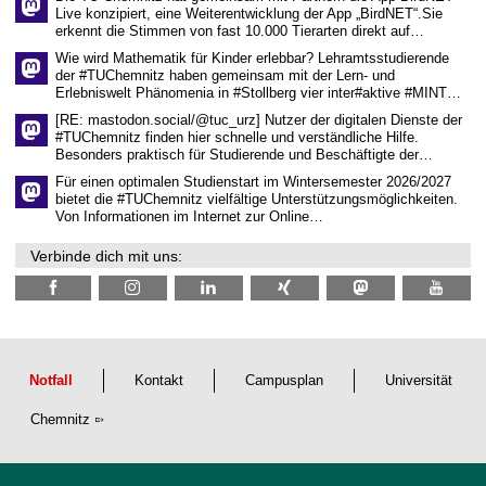
w
Live konzipiert, eine Weiterentwicklung der App „BirdNET“.Sie
i
erkennt die Stimmen von fast 10.000 Tierarten direkt auf…
s
s
Wie wird Mathematik für Kinder erlebbar? Lehramtsstudierende
e
der #TUChemnitz haben gemeinsam mit der Lern- und
n
Erlebniswelt Phänomenia in #Stollberg vier inter#aktive #MINT…
s
c
[RE: mastodon.social/@tuc_urz] Nutzer der digitalen Dienste der
h
#TUChemnitz finden hier schnelle und verständliche Hilfe.
a
Besonders praktisch für Studierende und Beschäftigte der…
f
t
Für einen optimalen Studienstart im Wintersemester 2026/2027
l
bietet die #TUChemnitz vielfältige Unterstützungsmöglichkeiten.
i
Von Informationen im Internet zur Online…
c
h
Verbinde dich mit uns:
e
n
N
a
c
h
w
u
Notfall
Kontakt
Campusplan
Universität
c
h
Chemnitz
s