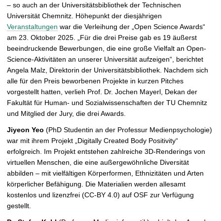
– so auch an der Universitätsbibliothek der Technischen
n
Universität Chemnitz. Höhepunkt der diesjährigen
e
Veranstaltungen
war die Verleihung der „Open Science Awards“
n
am 23. Oktober 2025. „Für die drei Preise gab es 19 äußerst
beeindruckende Bewerbungen, die eine große Vielfalt an Open-
Science-Aktivitäten an unserer Universität aufzeigen“, berichtet
Angela Malz, Direktorin der Universitätsbibliothek. Nachdem sich
alle für den Preis beworbenen Projekte in kurzen Pitches
vorgestellt hatten, verlieh Prof. Dr. Jochen Mayerl, Dekan der
Fakultät für Human- und Sozialwissenschaften der TU Chemnitz
und Mitglied der Jury, die drei Awards.
Jiyeon Yeo
(PhD Studentin an der Professur Medienpsychologie)
war mit ihrem Projekt „Digitally Created Body Positivity“
erfolgreich. Im Projekt entstehen zahlreiche 3D-Renderings von
virtuellen Menschen, die eine außergewöhnliche Diversität
abbilden – mit vielfältigen Körperformen, Ethnizitäten und Arten
körperlicher Befähigung. Die Materialien werden allesamt
kostenlos und lizenzfrei (CC-BY 4.0) auf OSF zur Verfügung
gestellt.