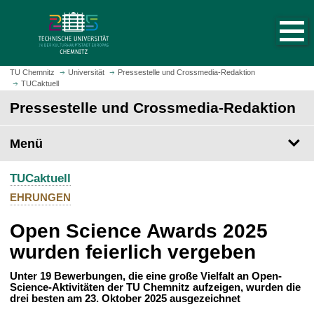
S
S
t
p
a
r
r
i
t
n
TU Chemnitz
Universität
Pressestelle und Crossmedia-Redaktion
s
TUCaktuell
g
e
e
Pressestelle und Crossmedia-Redaktion
i
z
t
u
Menü
e
m
a
H
u
TUCaktuell
a
f
u
EHRUNGEN
r
p
u
Open Science Awards 2025
t
f
i
wurden feierlich vergeben
e
n
n
h
Unter 19 Bewerbungen, die eine große Vielfalt an Open-
Science-Aktivitäten der TU Chemnitz aufzeigen, wurden die
a
drei besten am 23. Oktober 2025 ausgezeichnet
l