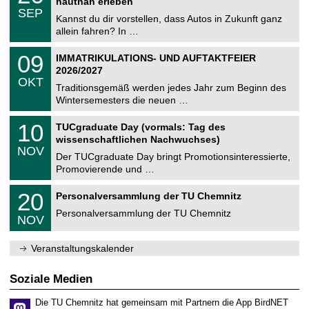
2
hautnah erleben
C
z
.
6
SEP
h
0
Kannst du dir vorstellen, dass Autos in Zukunft ganz
e
9
allein fahren? In …
m
.
n
2
T
i
0
09
IMMATRIKULATIONS- UND AUFTAKTFEIER
0
U
t
9
2
2026/2027
C
z
.
6
OKT
h
1
Traditionsgemäß werden jedes Jahr zum Beginn des
e
0
Wintersemesters die neuen …
m
.
n
2
Z
i
1
10
TUCgraduate Day (vormals: Tag des
0
e
t
0
2
wissenschaftlichen Nachwuchses)
n
z
.
6
NOV
t
1
Der TUCgraduate Day bringt Promotionsinteressierte,
r
1
Promovierende und …
u
.
m
2
T
f
2
20
Personalversammlung der TU Chemnitz
0
U
ü
0
2
C
r
Personalversammlung der TU Chemnitz
.
6
NOV
h
d
1
e
e
1
m
n
.
Veranstaltungskalender
n
w
2
i
i
0
t
s
2
Soziale Medien
z
s
6
e
Die TU Chemnitz hat gemeinsam mit Partnern die App BirdNET
n