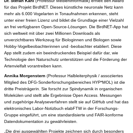
Dr. Stefan Kahl
(Professur Medieninformatik) erhielt den Award
für das Projekt BirdNET. Dieses künstliche neuronale Netz kann
mehr als 6.000 Vogelarten in Tonaufnahmen erkennen, steht
unter einer freien Lizenz und bildet die Grundlage einer Vielzahl
an frei verfügbaren Open-Source-Lösungen. Die BirdNET-App hat
sich weltweit mit über zwei Millionen Downloads als
unverzichtbares Werkzeug für Biologinnen und Biologen sowie
Hobby-Vogelbeobachterinnen und -beobachter etabliert. Diese
App stellt zudem ein beeindruckendes Beispiel dafür dar, wie
Technologie den Naturschutz unterstützen und die Förderung der
Artenvielfalt vorantreiben kann.
Annika Morgenstern
(Professur Halbleiterphysik / assoziiertes
Mitglied des DFG-Sonderforschungsbereiches HYP*MOL) ist die
dritte Preisträgerin. Sie forscht zur Spindynamik in organischen
Molekülen und stellt alle Ergebnisse Open Access. Messungen
und zugehörige Analyseverfahren stellt sie auf GitHub und hat das
elektronisches Labor-Notizbuch elabFTW in der Forschungs-
Gruppe eingeführt, um eine standardisierte und FAIR-konforme
Datendokumentation zu gewährleisten.
„Die drei ausgewählten Projekte zeichnen sich durch besonders