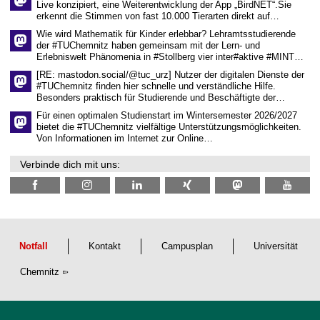
Live konzipiert, eine Weiterentwicklung der App „BirdNET“.Sie
s
erkennt die Stimmen von fast 10.000 Tierarten direkt auf…
c
h
Wie wird Mathematik für Kinder erlebbar? Lehramtsstudierende
a
der #TUChemnitz haben gemeinsam mit der Lern- und
f
Erlebniswelt Phänomenia in #Stollberg vier inter#aktive #MINT…
t
l
[RE: mastodon.social/@tuc_urz] Nutzer der digitalen Dienste der
i
#TUChemnitz finden hier schnelle und verständliche Hilfe.
c
Besonders praktisch für Studierende und Beschäftigte der…
h
e
Für einen optimalen Studienstart im Wintersemester 2026/2027
n
bietet die #TUChemnitz vielfältige Unterstützungsmöglichkeiten.
N
Von Informationen im Internet zur Online…
a
c
Verbinde dich mit uns:
h
w
u
c
h
s
Notfall
Kontakt
Campusplan
Universität
Chemnitz