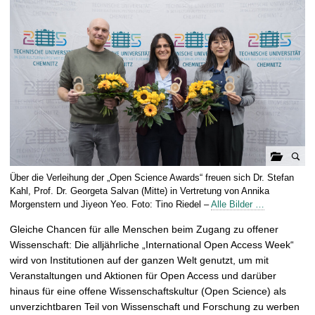
t
G
Über die Verleihung der „Open Science Awards“ freuen sich Dr. Stefan
a
Kahl, Prof. Dr. Georgeta Salvan (Mitte) in Vertretung von Annika
l
Morgenstern und Jiyeon Yeo. Foto: Tino Riedel –
Alle Bilder …
e
Gleiche Chancen für alle Menschen beim Zugang zu offener
r
Wissenschaft: Die alljährliche „International Open Access Week“
i
wird von Institutionen auf der ganzen Welt genutzt, um mit
e
Veranstaltungen und Aktionen für Open Access und darüber
ö
hinaus für eine offene Wissenschaftskultur (Open Science) als
f
unverzichtbaren Teil von Wissenschaft und Forschung zu werben
f