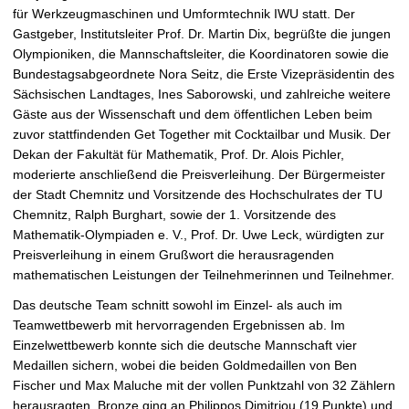
für Werkzeugmaschinen und Umformtechnik IWU statt. Der
Gastgeber, Institutsleiter Prof. Dr. Martin Dix, begrüßte die jungen
Olympioniken, die Mannschaftsleiter, die Koordinatoren sowie die
Bundestagsabgeordnete Nora Seitz, die Erste Vizepräsidentin des
Sächsischen Landtages, Ines Saborowski, und zahlreiche weitere
Gäste aus der Wissenschaft und dem öffentlichen Leben beim
zuvor stattfindenden Get Together mit Cocktailbar und Musik. Der
Dekan der Fakultät für Mathematik, Prof. Dr. Alois Pichler,
moderierte anschließend die Preisverleihung. Der Bürgermeister
der Stadt Chemnitz und Vorsitzende des Hochschulrates der TU
Chemnitz, Ralph Burghart, sowie der 1. Vorsitzende des
Mathematik-Olympiaden e. V., Prof. Dr. Uwe Leck, würdigten zur
Preisverleihung in einem Grußwort die herausragenden
mathematischen Leistungen der Teilnehmerinnen und Teilnehmer.
Das deutsche Team schnitt sowohl im Einzel- als auch im
Teamwettbewerb mit hervorragenden Ergebnissen ab. Im
Einzelwettbewerb konnte sich die deutsche Mannschaft vier
Medaillen sichern, wobei die beiden Goldmedaillen von Ben
Fischer und Max Maluche mit der vollen Punktzahl von 32 Zählern
herausragten. Bronze ging an Philippos Dimitriou (19 Punkte) und