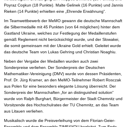
Poyraz Coşkun (18 Punkte). Malte Gelinek (16 Punkte) und Jannis
Rieken (14 Punkte) erhielten eine „Ehrende Erwähnung“.
Im Teamwettbewerb der MeMO gewann die deutsche Mannschaft
die Silbermedaille mit 45 Punkten (von 64 möglichen) hinter dem
Gastland Ukraine, welches zur Festlegung der Medaillenstufen
gemäß Reglement nicht berücksichtigt wurde, und der Slowakei,
die somit gemeinsam mit der Ukraine Gold erhielt. Geleitet wurde
das deutsche Team von Lukas Gehring und Christian Noaghiu.
Neben der Vergabe der Medaillen wurden auch zwei
Sonderpreise verliehen. Der Sonderpreis der Deutschen
Mathematiker-Vereinigung (DMV) wurde von dessen Präsidenten,
Prof. Dr. Jürg Kramer, an den MeMO-Teilnehmer Robert Rosczak
aus Polen für eine besonders elegante Lösung überreicht. Der
Sonderpreis der Mannschaften „for an distinguished solution“
wurde von Ralph Burghart, Bürgermeister der Stadt Chemnitz und
Vorsitzende des Hochschulrates der TU Chemnitz, an das Team
aus Litauen verliehen.
Musikalisch wurde die Preisverleihung von dem Florian-Geier-
Ensemble und dem Ensemble TIME4YOU begleitet. Zum Ende