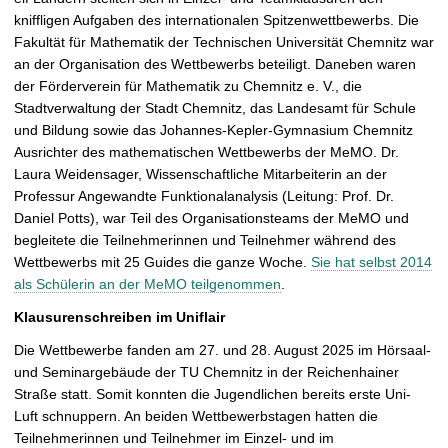
f
kniffligen Aufgaben des internationalen Spitzenwettbewerbs. Die
n
Fakultät für Mathematik der Technischen Universität Chemnitz war
e
an der Organisation des Wettbewerbs beteiligt. Daneben waren
n
der Förderverein für Mathematik zu Chemnitz e. V., die
Stadtverwaltung der Stadt Chemnitz, das Landesamt für Schule
und Bildung sowie das Johannes-Kepler-Gymnasium Chemnitz
Ausrichter des mathematischen Wettbewerbs der MeMO. Dr.
Laura Weidensager, Wissenschaftliche Mitarbeiterin an der
Professur Angewandte Funktionalanalysis (Leitung: Prof. Dr.
Daniel Potts), war Teil des Organisationsteams der MeMO und
begleitete die Teilnehmerinnen und Teilnehmer während des
Wettbewerbs mit 25 Guides die ganze Woche.
Sie hat selbst 2014
als Schülerin an der MeMO teilgenommen
.
Klausurenschreiben im Uniflair
Die Wettbewerbe fanden am 27. und 28. August 2025 im Hörsaal-
und Seminargebäude der TU Chemnitz in der Reichenhainer
Straße statt. Somit konnten die Jugendlichen bereits erste Uni-
Luft schnuppern. An beiden Wettbewerbstagen hatten die
Teilnehmerinnen und Teilnehmer im Einzel- und im