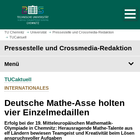
S
S
t
p
a
r
r
i
t
n
TU Chemnitz
Universität
Pressestelle und Crossmedia-Redaktion
s
TUCaktuell
g
e
e
Pressestelle und Crossmedia-Redaktion
i
z
t
u
Menü
e
m
a
H
u
TUCaktuell
a
f
u
INTERNATIONALES
r
p
u
Deutsche Mathe-Asse holten
t
f
i
vier Einzelmedaillen
e
n
n
h
Erfolg bei der 19. Mitteleuropäischen Mathematik-
Olympiade in Chemnitz: Herausragende Mathe-Talente aus
a
elf Ländern bewiesen Teamgeist und Kreativität beim Lösen
l
anspruchsvoller Aufgaben