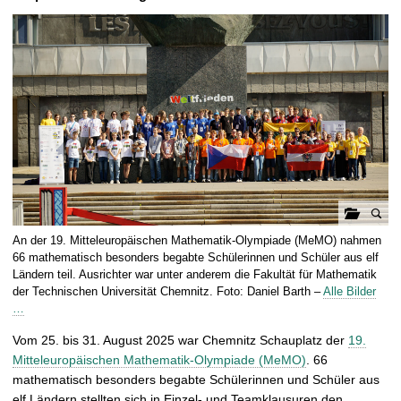
t
G
An der 19. Mitteleuropäischen Mathematik-Olympiade (MeMO) nahmen
a
66 mathematisch besonders begabte Schülerinnen und Schüler aus elf
l
Ländern teil. Ausrichter war unter anderem die Fakultät für Mathematik
der Technischen Universität Chemnitz. Foto: Daniel Barth –
Alle Bilder
e
…
r
i
Vom 25. bis 31. August 2025 war Chemnitz Schauplatz der
19.
e
Mitteleuropäischen Mathematik-Olympiade (MeMO)
. 66
ö
mathematisch besonders begabte Schülerinnen und Schüler aus
f
elf Ländern stellten sich in Einzel- und Teamklausuren den