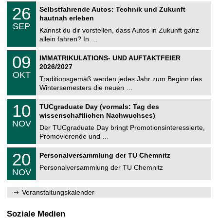
2
T
i
2
26
Selbstfahrende Autos: Technik und Zukunft
0
U
t
6
2
hautnah erleben
C
z
.
6
SEP
h
0
Kannst du dir vorstellen, dass Autos in Zukunft ganz
e
9
allein fahren? In …
m
.
n
2
T
i
0
09
IMMATRIKULATIONS- UND AUFTAKTFEIER
0
U
t
9
2
2026/2027
C
z
.
6
OKT
h
1
Traditionsgemäß werden jedes Jahr zum Beginn des
e
0
Wintersemesters die neuen …
m
.
n
2
Z
i
1
10
TUCgraduate Day (vormals: Tag des
0
e
t
0
2
wissenschaftlichen Nachwuchses)
n
z
.
6
NOV
t
1
Der TUCgraduate Day bringt Promotionsinteressierte,
r
1
Promovierende und …
u
.
m
2
T
f
2
20
Personalversammlung der TU Chemnitz
0
U
ü
0
2
C
r
Personalversammlung der TU Chemnitz
.
6
NOV
h
d
1
e
e
1
m
n
.
Veranstaltungskalender
n
w
2
i
i
0
t
s
2
Soziale Medien
z