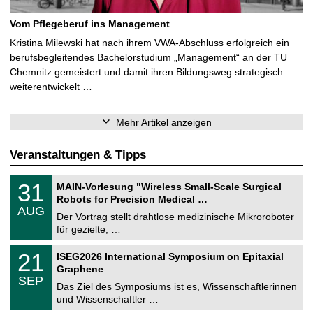
Vom Pflegeberuf ins Management
Kristina Milewski hat nach ihrem VWA-Abschluss erfolgreich ein
berufsbegleitendes Bachelorstudium „Management“ an der TU
Chemnitz gemeistert und damit ihren Bildungsweg strategisch
weiterentwickelt …
Mehr Artikel anzeigen
Veranstaltungen & Tipps
T
3
31
MAIN-Vorlesung "Wireless Small-Scale Surgical
U
1
Robots for Precision Medical …
C
.
AUG
h
0
Der Vortrag stellt drahtlose medizinische Mikroroboter
e
8
für gezielte, …
m
.
n
2
T
i
2
21
ISEG2026 International Symposium on Epitaxial
0
U
t
1
2
Graphene
C
z
.
6
SEP
h
0
Das Ziel des Symposiums ist es, Wissenschaftlerinnen
e
9
und Wissenschaftler …
m
.
n