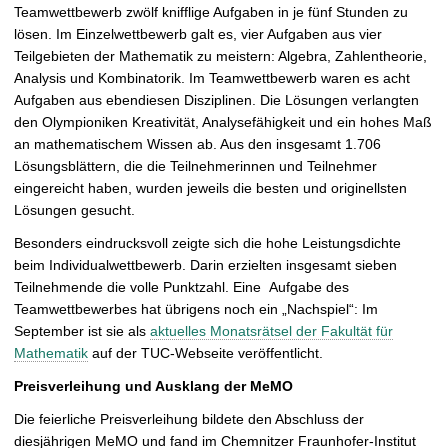
Teamwettbewerb zwölf knifflige Aufgaben in je fünf Stunden zu
lösen. Im Einzelwettbewerb galt es, vier Aufgaben aus vier
Teilgebieten der Mathematik zu meistern: Algebra, Zahlentheorie,
Analysis und Kombinatorik. Im Teamwettbewerb waren es acht
Aufgaben aus ebendiesen Disziplinen. Die Lösungen verlangten
den Olympioniken Kreativität, Analysefähigkeit und ein hohes Maß
an mathematischem Wissen ab. Aus den insgesamt 1.706
Lösungsblättern, die die Teilnehmerinnen und Teilnehmer
eingereicht haben, wurden jeweils die besten und originellsten
Lösungen gesucht.
Besonders eindrucksvoll zeigte sich die hohe Leistungsdichte
beim Individualwettbewerb. Darin erzielten insgesamt sieben
Teilnehmende die volle Punktzahl. Eine Aufgabe des
Teamwettbewerbes hat übrigens noch ein „Nachspiel“: Im
September ist sie als
aktuelles Monatsrätsel der Fakultät für
Mathematik
auf der TUC-Webseite veröffentlicht.
Preisverleihung und Ausklang der MeMO
Die feierliche Preisverleihung bildete den Abschluss der
diesjährigen MeMO und fand im Chemnitzer Fraunhofer-Institut