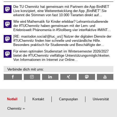
s
6
e
Die TU Chemnitz hat gemeinsam mit Partnern die App BirdNET
n
Live konzipiert, eine Weiterentwicklung der App „BirdNET“.Sie
s
erkennt die Stimmen von fast 10.000 Tierarten direkt auf…
c
h
Wie wird Mathematik für Kinder erlebbar? Lehramtsstudierende
a
der #TUChemnitz haben gemeinsam mit der Lern- und
f
Erlebniswelt Phänomenia in #Stollberg vier inter#aktive #MINT…
t
l
[RE: mastodon.social/@tuc_urz] Nutzer der digitalen Dienste der
i
#TUChemnitz finden hier schnelle und verständliche Hilfe.
c
Besonders praktisch für Studierende und Beschäftigte der…
h
e
Für einen optimalen Studienstart im Wintersemester 2026/2027
n
bietet die #TUChemnitz vielfältige Unterstützungsmöglichkeiten.
N
Von Informationen im Internet zur Online…
a
c
Verbinde dich mit uns:
h
w
u
c
h
s
Notfall
Kontakt
Campusplan
Universität
Chemnitz