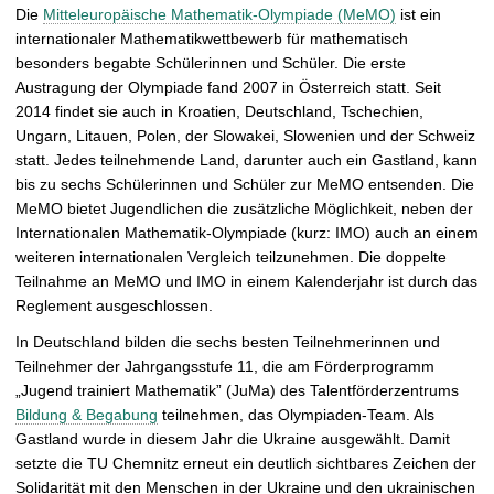
Die
Mitteleuropäische Mathematik-Olympiade (MeMO)
ist ein
internationaler Mathematikwettbewerb für mathematisch
besonders begabte Schülerinnen und Schüler. Die erste
Austragung der Olympiade fand 2007 in Österreich statt. Seit
2014 findet sie auch in Kroatien, Deutschland, Tschechien,
Ungarn, Litauen, Polen, der Slowakei, Slowenien und der Schweiz
statt. Jedes teilnehmende Land, darunter auch ein Gastland, kann
bis zu sechs Schülerinnen und Schüler zur MeMO entsenden. Die
MeMO bietet Jugendlichen die zusätzliche Möglichkeit, neben der
Internationalen Mathematik-Olympiade (kurz: IMO) auch an einem
weiteren internationalen Vergleich teilzunehmen. Die doppelte
Teilnahme an MeMO und IMO in einem Kalenderjahr ist durch das
Reglement ausgeschlossen.
In Deutschland bilden die sechs besten Teilnehmerinnen und
Teilnehmer der Jahrgangsstufe 11, die am Förderprogramm
„Jugend trainiert Mathematik” (JuMa) des Talentförderzentrums
Bildung & Begabung
teilnehmen, das Olympiaden-Team. Als
Gastland wurde in diesem Jahr die Ukraine ausgewählt. Damit
setzte die TU Chemnitz erneut ein deutlich sichtbares Zeichen der
Solidarität mit den Menschen in der Ukraine und den ukrainischen