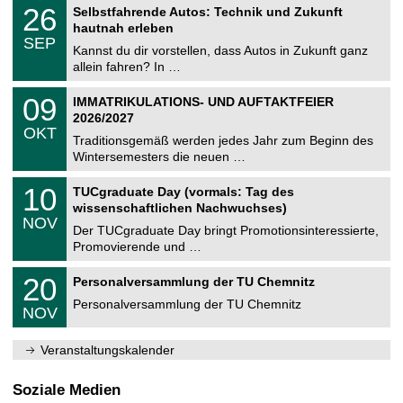
T
i
2
26
Selbstfahrende Autos: Technik und Zukunft
0
U
t
6
2
hautnah erleben
C
z
.
6
SEP
h
0
Kannst du dir vorstellen, dass Autos in Zukunft ganz
e
9
allein fahren? In …
m
.
n
2
T
i
0
09
IMMATRIKULATIONS- UND AUFTAKTFEIER
0
U
t
9
2
2026/2027
C
z
.
6
OKT
h
1
Traditionsgemäß werden jedes Jahr zum Beginn des
e
0
Wintersemesters die neuen …
m
.
n
2
Z
i
1
10
TUCgraduate Day (vormals: Tag des
0
e
t
0
2
wissenschaftlichen Nachwuchses)
n
z
.
6
NOV
t
1
Der TUCgraduate Day bringt Promotionsinteressierte,
r
1
Promovierende und …
u
.
m
2
T
f
2
20
Personalversammlung der TU Chemnitz
0
U
ü
0
2
C
r
Personalversammlung der TU Chemnitz
.
6
NOV
h
d
1
e
e
1
m
n
.
Veranstaltungskalender
n
w
2
i
i
0
t
s
2
Soziale Medien
z
s
6