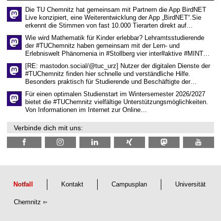
e
Die TU Chemnitz hat gemeinsam mit Partnern die App BirdNET
n
Live konzipiert, eine Weiterentwicklung der App „BirdNET“.Sie
s
erkennt die Stimmen von fast 10.000 Tierarten direkt auf…
c
h
Wie wird Mathematik für Kinder erlebbar? Lehramtsstudierende
a
der #TUChemnitz haben gemeinsam mit der Lern- und
f
Erlebniswelt Phänomenia in #Stollberg vier inter#aktive #MINT…
t
l
[RE: mastodon.social/@tuc_urz] Nutzer der digitalen Dienste der
i
#TUChemnitz finden hier schnelle und verständliche Hilfe.
c
Besonders praktisch für Studierende und Beschäftigte der…
h
e
Für einen optimalen Studienstart im Wintersemester 2026/2027
n
bietet die #TUChemnitz vielfältige Unterstützungsmöglichkeiten.
N
Von Informationen im Internet zur Online…
a
c
Verbinde dich mit uns:
h
w
u
c
h
s
Notfall
Kontakt
Campusplan
Universität
Chemnitz