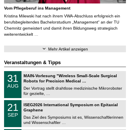
Vom Pflegeberuf ins Management
Kristina Milewski hat nach ihrem VWA-Abschluss erfolgreich ein
berufsbegleitendes Bachelorstudium „Management“ an der TU
Chemnitz gemeistert und damit ihren Bildungsweg strategisch
weiterentwickelt …
Mehr Artikel anzeigen
Veranstaltungen & Tipps
T
3
31
MAIN-Vorlesung "Wireless Small-Scale Surgical
U
1
Robots for Precision Medical …
C
.
AUG
h
0
Der Vortrag stellt drahtlose medizinische Mikroroboter
e
8
für gezielte, …
m
.
n
2
T
i
2
21
ISEG2026 International Symposium on Epitaxial
0
U
t
1
2
Graphene
C
z
.
6
SEP
h
0
Das Ziel des Symposiums ist es, Wissenschaftlerinnen
e
9
und Wissenschaftler …
m
.
n
2