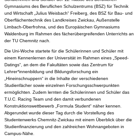
f
Gymnasiums des Beruflichen Schulzentrums (BSZ) für Technik
n
und Wirtschaft „Julius Weisbach“ Freiberg, des BSZ für Bau- und
e
Oberflächentechnik des Landkreises Zwickau, Außenstelle
n
Limbach-Oberfrohna, und des Europäischen Gymnasiums
Waldenburg im Rahmen des fächerübergreifenden Unterrichts an
der TU Chemnitz nach.
Die Uni-Woche startete für die Schülerinnen und Schüler mit
einem Kennenlernen der Universität im Rahmen eines „Speed-
Datings“, an dem die Fakultäten sowie das Zentrum für
Lehrer*innenbildung und Bildungsforschung ein
„Hineinschnuppern“ in die Inhalte der verschiedenen
Studienfächer sowie einzelnen Forschungsschwerpunkten
ermöglichten. Zudem lernten die Schülerinnen und Schüler das
T.U.C. Racing Team und den damit verbundenen
Konstruktionswettbewerb „Formula Student“ näher kennen.
Abgerundet wurde dieser Tag durch die Vorstellung des
Studentenwerks Chemnitz-Zwickau mit einem Überblick über die
Studienfinanzierung und den zahlreichen Wohnangeboten in
Campus-Nähe.