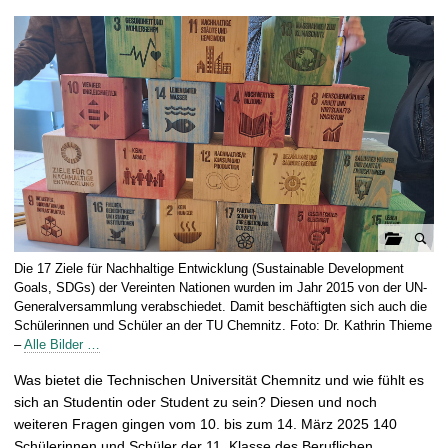
t
G
Die 17 Ziele für Nachhaltige Entwicklung (Sustainable Development
a
Goals, SDGs) der Vereinten Nationen wurden im Jahr 2015 von der UN-
l
Generalversammlung verabschiedet. Damit beschäftigten sich auch die
Schülerinnen und Schüler an der TU Chemnitz. Foto: Dr. Kathrin Thieme
e
–
Alle Bilder …
r
i
Was bietet die Technischen Universität Chemnitz und wie fühlt es
e
sich an Studentin oder Student zu sein? Diesen und noch
ö
weiteren Fragen gingen vom 10. bis zum 14. März 2025 140
f
Schülerinnen und Schüler der 11. Klasse des Beruflichen