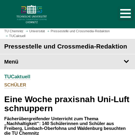
S
S
t
p
a
r
r
i
t
n
TU Chemnitz
Universität
Pressestelle und Crossmedia-Redaktion
s
TUCaktuell
g
e
e
Pressestelle und Crossmedia-Redaktion
i
z
t
u
Menü
e
m
a
H
u
TUCaktuell
a
f
u
SCHÜLER
r
p
u
Eine Woche praxisnah Uni-Luft
t
f
i
schnuppern
e
n
n
h
Fächerübergreifender Unterricht zum Thema
„Nachhaltigkeit“: 140 Schülerinnen und Schüler aus
a
Freiberg, Limbach-Oberfohna und Waldenburg besuchten
l
die TU Chemnitz