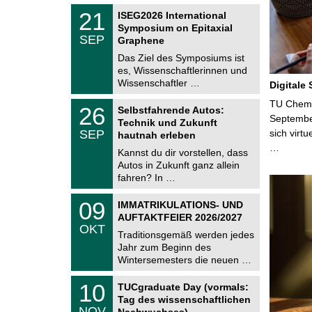
2
z
T
6
2
21
ISEG2026 International
U
1
Symposium on Epitaxial
C
.
SEP
h
Graphene
0
e
9
Das Ziel des Symposiums ist
m
.
es, Wissenschaftlerinnen und
n
2
i
Wissenschaftler …
Digitale
0
t
2
z
T
TU Chemni
6
2
26
Selbstfahrende Autos:
U
6
Septembe
Technik und Zukunft
C
.
SEP
sich virt
h
hautnah erleben
0
e
…
9
Kannst du dir vorstellen, dass
m
.
Autos in Zukunft ganz allein
n
2
i
fahren? In …
0
t
2
z
T
6
0
09
IMMATRIKULATIONS- UND
U
9
AUFTAKTFEIER 2026/2027
C
.
OKT
h
1
Traditionsgemäß werden jedes
e
0
Jahr zum Beginn des
m
.
Wintersemesters die neuen …
n
2
i
0
Z
t
1
10
2
TUCgraduate Day (vormals:
e
z
0
6
Tag des wissenschaftlichen
n
.
NOV
t
Nachwuchses)