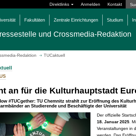
Direktlinks
Anmelden
Kontakt
iversität
Fakultäten
Zentrale Einrichtungen
Studium
In
ressestelle und Crossmedia-Redaktion
ossmedia-Redaktion
TUCaktuell
tuell
US
ht an für die Kulturhauptstadt E
glow #TUCgether: TU Chemnitz strahlt zur Eröffnung des Kulturh
armbänder an Studierende und Beschäftigte der Universität
Der offizielle Start
18. Januar 2025
. M
Veranstaltungen in
werden. Das Eröff