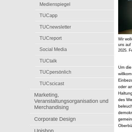
t
Medienspiegel
TUCapp
TUCnewsletter
TUCreport
Wir wol
uns auf
Social Media
2025. F
TUCtalk
Um die 
TUCpersönlich
willkom
Einbezo
TUCscicast
oder a
Haltung
Marketing,
des We
Veranstaltungsorganisation und
beleuch
Merchandising
demokra
Corporate Design
gemei
Oberbür
Unishop