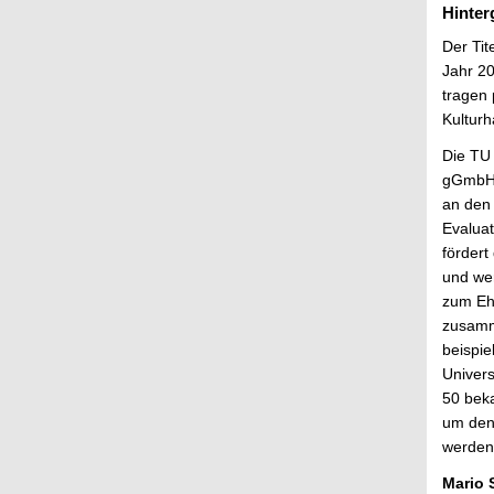
Hinter
Der Tit
Jahr 2
tragen 
Kulturh
Die TU 
gGmbH b
an den 
Evaluat
förder
und wer
zum Eh
zusamm
beispi
Univers
50 beka
um den
werden
Mario 