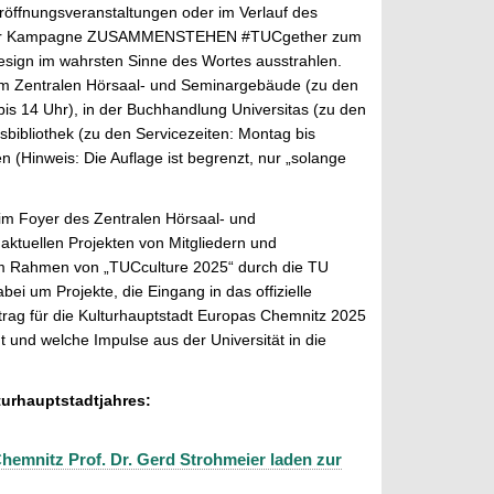
röffnungsveranstaltungen oder im Verlauf des
mit der Kampagne ZUSAMMENSTEHEN #TUCgether zum
sign im wahrsten Sinne des Wortes
ausstrahlen.
im Zentralen Hörsaal- und Seminargebäude (zu den
is 14 Uhr), in der Buchhandlung Universitas (zu den
tsbibliothek (zu den Servicezeiten: Montag bis
n (Hinweis: Die Auflage ist begrenzt, nur „solange
 im Foyer des Zentralen Hörsaal- und
ktuellen Projekten von Mitgliedern und
im Rahmen von „TUCculture 2025“ durch die TU
ei um Projekte, die Eingang in das offizielle
rag für die Kulturhauptstadt Europas Chemnitz 2025
t und welche Impulse aus der Universität in die
turhauptstadtjahres:
emnitz Prof. Dr. Gerd Strohmeier laden zur