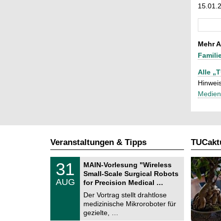
15.01.
Mehr A
Famili
Alle „
Hinweis
Medien
Veranstaltungen & Tipps
TUCaktu
T
3
31
MAIN-Vorlesung "Wireless
U
1
Small-Scale Surgical Robots
C
.
AUG
h
for Precision Medical …
0
e
8
Der Vortrag stellt drahtlose
m
.
medizinische Mikroroboter für
n
2
i
gezielte, …
0
t