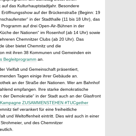
k auf das Kulturhauptstadtjahr. Besondere
 Eröffnungsshow auf der Brückenstraße (Beginn: 19
chaufenster“ in der Stadthalle (11 bis 18 Uhr), das
 Programm auf drei Open-Air-Bühnen in der
„Küche der Nationen“ im Rosenhof (ab 14 Uhr) sowie
 mehreren Chemnitzer Clubs (ab 20 Uhr). Das
 über bietet Chemnitz und die
gion mit ihren 38 Kommunen und Gemeinden ein
s Begleitprogramm
an.
er Vielfalt und Gemeinschaft präsentiert,
ommenden Tagen einige ihrer Gebäude an.
liothek an der Straße der Nationen. Wer am Bahnhof
ahlend empfangen. Ihre starke demokratische
 der Demokratie“ in der Stadt auch an der Glasfront
Kampagne ZUSAMMENSTEHEN #TUCgether
itz tief verankert für eine freiheitliche
t und Weltoffenheit eintritt. Dies wird auch in einer
 Strohmeier, und des Chemnitzer
utlich.