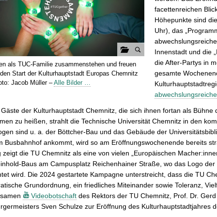
facettenreichen Blic
Höhepunkte sind die
Uhr), das „Programms
abwechslungsreiche
Innenstadt und die 
G
die After-Partys in
len als TUC-Familie zusammenstehen und freuen
a
gesamte Wochenende
 den Start der Kulturhauptstadt Europas Chemnitz
l
oto: Jacob Müller –
Alle Bilder …
Kulturhauptstadtre
e
abwechslungsreiche
r
Gäste der Kulturhauptstadt Chemnitz, die sich ihnen fortan als Bühne d
i
men zu heißen, strahlt die Technische Universität Chemnitz in den k
e
gen sind u. a. der Böttcher-Bau und das Gebäude der Universitätsbib
ö
m Busbahnhof ankommt, wird so am Eröffnungswochenende bereits str
f
 zeigt die TU Chemnitz als eine von vielen „Europäischen Macher:innen
f
inhold-Baus am Campusplatz Reichenhainer Straße, wo das Logo der
n
tet wird. Die 2024 gestartete Kampagne unterstreicht, dass die TU Chemn
e
tische Grundordnung, ein friedliches Miteinander sowie Toleranz, Vielfal
n
nsamen
Videobotschaft
des Rektors der TU Chemnitz, Prof. Dr. Gerd
germeisters Sven Schulze zur Eröffnung des Kulturhauptstadtjahres de