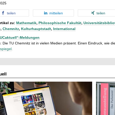
2025
teilen
mitteilen
teilen
rtikel zu:
Mathematik
,
Philosophische Fakultät
,
Universitätsbibli
e
,
Chemnitz
,
Kulturhauptstadt
,
International
TUCaktuell“-Meldungen
: Die TU Chemnitz ist in vielen Medien präsent. Einen Eindruck, wie dies
spiegel
.
ell