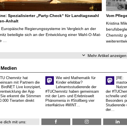
line: Spezialisierter „Party-Check“ für Landtagswahl
Vom Pfleg
en-Anhalt
Kristina Mi
r Europäische Regierungssysteme im Vergleich an der
berufsbegl
tz beteiligte sich an der Entwicklung einer Wahl-O-Mat-
Chemnitz ge
ve …
weiterentwi
Mehr Artikel anzeigen
 Medien
 TU Chemnitz hat
Wie wird Mathematik für
[RE:
einsam mit Partnern die
Kinder erlebbar?
masto
 BirdNET Live konzipiert,
Lehramtsstudierende der
Nutzer
erentwicklung der App
#TUChemnitz haben gemeinsam
der #TUChemn
.Sie erkennt die Stimmen
mit der Lern- und Erlebniswelt
schnelle und 
0.000 Tierarten direkt
Phänomenia in #Stollberg vier
Besonders pr
inter#aktive #MINT…
Studierende 
der…
e dich mit uns: