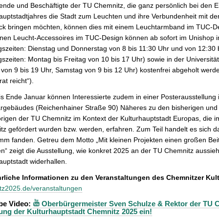
ende und Beschäftigte der TU Chemnitz, die ganz persönlich bei den E
hauptstadtjahres die Stadt zum Leuchten und ihre Verbundenheit 
ck bringen möchten, können dies mit einem
Leuchtarmband im TUC-De
ünen Leucht-Accessoires im TUC-Design können ab sofort im Unishop 
szeiten: Dienstag und Donnerstag von 8 bis 11:30 Uhr und von 12:30 b
szeiten: Montag bis Freitag von 10 bis 17 Uhr) sowie in der Universitä
 von 9 bis 19 Uhr, Samstag von 9 bis 12 Uhr) kostenfrei abgeholt werde
at reicht“).
s Ende Januar können Interessierte zudem in einer Posterausstellung
rgebäudes (Reichenhainer Straße 90) Näheres zu den bisherigen und a
rigen der TU Chemnitz im Kontext der Kulturhauptstadt Europas, die 
z gefördert wurden bzw. werden, erfahren. Zum Teil handelt es sich dab
m fanden. Getreu dem Motto „Mit kleinen Projekten einen großen Beit
n“ zeigt die Ausstellung, wie konkret 2025 an der TU Chemnitz aussieh
auptstadt widerhallen.
rliche Informationen zu den Veranstaltungen des Chemnitzer Kul
tz2025.de/veranstaltungen
be Video:
Oberbürgermeister Sven Schulze & Rektor der TU Ch
ung der Kulturhauptstadt Chemnitz 2025 ein!