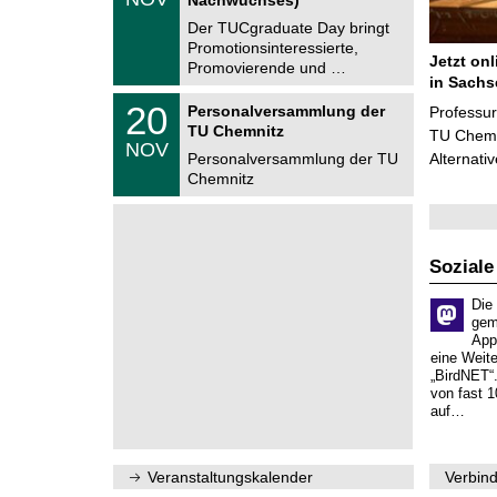
1
r
1
Der TUCgraduate Day bringt
u
.
Promotionsinteressierte,
m
2
Jetzt on
f
Promovierende und …
0
ü
in Sachs
2
r
T
6
2
20
Personalversammlung der
Professu
d
U
0
TU Chemnitz
e
C
TU Chemni
.
NOV
n
h
1
Personalversammlung der TU
Alternati
w
e
1
Chemnitz
i
m
.
s
n
2
s
i
0
e
t
2
n
z
6
s
Soziale
c
h
Die
a
gem
f
App
t
eine Weit
l
„BirdNET“
i
von fast 1
c
auf…
h
e
n
N
Veranstaltungskalender
Verbind
a