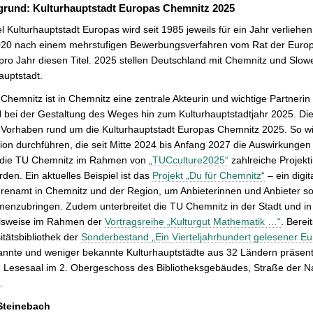
grund: Kulturhauptstadt Europas Chemnitz 2025
el Kulturhauptstadt Europas wird seit 1985 jeweils für ein Jahr verlieh
020 nach einem mehrstufigen Bewerbungsverfahren vom Rat der Europ
pro Jahr diesen Titel. 2025 stellen Deutschland mit Chemnitz und Slo
auptstadt.
Chemnitz ist in Chemnitz eine zentrale Akteurin und wichtige Partneri
ei der Gestaltung des Weges hin zum Kulturhauptstadtjahr 2025. Die Uni
Vorhaben rund um die Kulturhauptstadt Europas Chemnitz 2025. So wir
ion durchführen, die seit Mitte 2024 bis Anfang 2027 die Auswirkunge
t die TU Chemnitz im Rahmen von
„TUCculture2025“
zahlreiche Projekti
den. Ein aktuelles Beispiel ist das
Projekt „Du für Chemnitz“
– ein digi
renamt in Chemnitz und der Region, um Anbieterinnen und Anbieter s
enzubringen. Zudem unterbreitet die TU Chemnitz in der Stadt und in
elsweise im Rahmen der
Vortragsreihe „Kulturgut Mathematik …“
. Berei
itätsbibliothek der
Sonderbestand „Ein Vierteljahrhundert gelesener Eu
nnte und weniger bekannte Kulturhauptstädte aus 32 Ländern präsenti
 Lesesaal im 2. Obergeschoss des Bibliotheksgebäudes, Straße der N
.
Steinebach