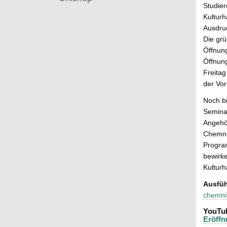
Studier
Kultur
Ausdru
Die gr
Öffnung
Öffnung
Freitag
der Vorr
Noch bi
Semina
Angehö
Chemnit
Program
bewirke
Kulturh
Ausfüh
chemni
YouTu
Eröffn