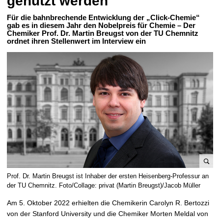
genutzt werden“
t
Für die bahnbrechende Entwicklung der „Click-Chemie“
gab es in diesem Jahr den Nobelpreis für Chemie – Der
Chemiker Prof. Dr. Martin Breugst von der TU Chemnitz
ordnet ihren Stellenwert im Interview ein
B
Prof. Dr. Martin Breugst ist Inhaber der ersten Heisenberg-Professur an
i
der TU Chemnitz. Foto/Collage: privat (Martin Breugst)/Jacob Müller
l
Am 5. Oktober 2022 erhielten die Chemikerin Carolyn R. Bertozzi
d
von der Stanford University und die Chemiker Morten Meldal von
v