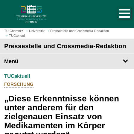
S
S
t
p
a
r
r
i
t
n
TU Chemnitz
Universität
Pressestelle und Crossmedia-Redaktion
s
TUCaktuell
g
e
e
Pressestelle und Crossmedia-Redaktion
i
z
t
u
Menü
e
m
a
H
u
TUCaktuell
a
f
u
FORSCHUNG
r
p
u
„Diese Erkenntnisse können
t
f
i
unter anderem für den
e
n
zielgenauen Einsatz von
n
h
a
Medikamenten im Körper
l