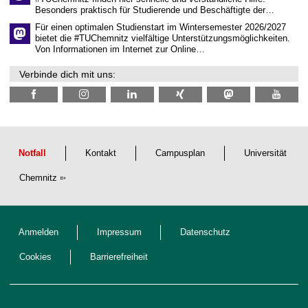
c
Besonders praktisch für Studierende und Beschäftigte der…
h
e
Für einen optimalen Studienstart im Wintersemester 2026/2027
n
bietet die #TUChemnitz vielfältige Unterstützungsmöglichkeiten.
N
Von Informationen im Internet zur Online…
a
c
Verbinde dich mit uns:
h
w
u
c
h
s
Notfall
Kontakt
Campusplan
Universität
Chemnitz
Anmelden
Impressum
Datenschutz
Cookies
Barrierefreiheit