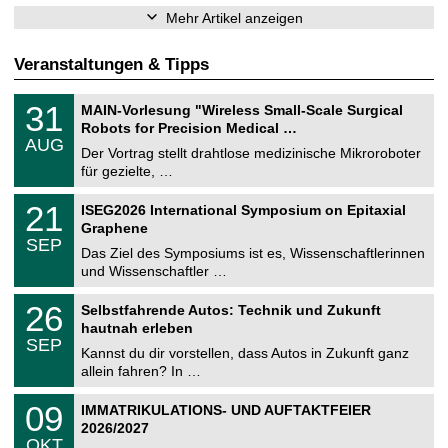
Mehr Artikel anzeigen
Veranstaltungen & Tipps
T
3
31
MAIN-Vorlesung "Wireless Small-Scale Surgical
U
1
Robots for Precision Medical …
C
.
AUG
h
0
Der Vortrag stellt drahtlose medizinische Mikroroboter
e
8
für gezielte, …
m
.
n
2
T
i
2
21
ISEG2026 International Symposium on Epitaxial
0
U
t
1
2
Graphene
C
z
.
6
SEP
h
0
Das Ziel des Symposiums ist es, Wissenschaftlerinnen
e
9
und Wissenschaftler …
m
.
n
2
T
i
2
26
Selbstfahrende Autos: Technik und Zukunft
0
U
t
6
2
hautnah erleben
C
z
.
6
SEP
h
0
Kannst du dir vorstellen, dass Autos in Zukunft ganz
e
9
allein fahren? In …
m
.
n
2
T
i
0
09
IMMATRIKULATIONS- UND AUFTAKTFEIER
0
U
t
9
2
2026/2027
C
z
.
6
OKT
h