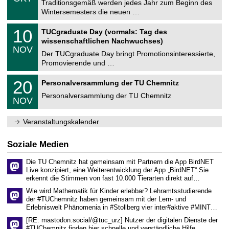
1
Traditionsgemäß werden jedes Jahr zum Beginn des
e
0
Wintersemesters die neuen …
m
.
n
2
Z
i
1
10
TUCgraduate Day (vormals: Tag des
0
e
t
0
2
wissenschaftlichen Nachwuchses)
n
z
.
6
NOV
t
1
Der TUCgraduate Day bringt Promotionsinteressierte,
r
1
Promovierende und …
u
.
m
2
T
f
2
20
Personalversammlung der TU Chemnitz
0
U
ü
0
2
C
r
Personalversammlung der TU Chemnitz
.
6
NOV
h
d
1
e
e
1
m
n
.
Veranstaltungskalender
n
w
2
i
i
0
t
s
2
Soziale Medien
z
s
6
e
Die TU Chemnitz hat gemeinsam mit Partnern die App BirdNET
n
Live konzipiert, eine Weiterentwicklung der App „BirdNET“.Sie
s
erkennt die Stimmen von fast 10.000 Tierarten direkt auf…
c
h
Wie wird Mathematik für Kinder erlebbar? Lehramtsstudierende
a
der #TUChemnitz haben gemeinsam mit der Lern- und
f
Erlebniswelt Phänomenia in #Stollberg vier inter#aktive #MINT…
t
l
[RE: mastodon.social/@tuc_urz] Nutzer der digitalen Dienste der
i
#TUChemnitz finden hier schnelle und verständliche Hilfe.