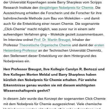
der Universität Kopenhagen sowie Barry Sharpless vom Scripps
e
Research Institute den
diesjährigen Nobelpreis für Chemie
. Die
r
Auszeichnung erhielten die Forscherin und die Forscher für ihre
g
bahnbrechende Methode zum Bau von Molekülen – und damit
r
auch für die Entwicklung einer neuen Chemie. Die sogenannte
ö
„Click-Chemie“ macht möglich, was zuvor nur in einem sehr
ß
aufwendigen Verfahren ging – Moleküle gezielt zusammenbauen.
e
Im Interview ordnet
Prof. Dr. Martin Breugst
, Inhaber der
r
Professur
Theoretische Organische Chemie
und damit der
ersten
n
Heisenberg-Professur
an der Technischen Universität Chemnitz,
den Stellenwert dieser Entwicklung vor dem Hintergrund des
Nobelpreises ein.
Herr Professor Breugst, Ihre Kollegin Carolyn R. Bertozzi und
Ihre Kollegen Morten Meldal und Barry Sharpless haben
kürzlich den Nobelpreis für Chemie erhalten. Für welche
Erkenntnisse genau wurden sie mit diesem wichtigsten
Wissenschaftspreis geehrt?
In diesem Jahr wurde das Konzept der sogenannten Click-Chemie
mit dem Nobelpreis für Chemie ausgezeichnet. Viele chemische