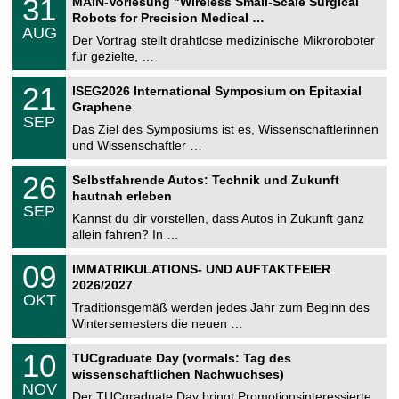
31
MAIN-Vorlesung "Wireless Small-Scale Surgical
0
U
1
2
Robots for Precision Medical …
C
.
6
AUG
h
0
Der Vortrag stellt drahtlose medizinische Mikroroboter
e
8
für gezielte, …
m
.
n
2
T
i
2
21
ISEG2026 International Symposium on Epitaxial
0
U
t
1
2
Graphene
C
z
.
6
SEP
h
0
Das Ziel des Symposiums ist es, Wissenschaftlerinnen
e
9
und Wissenschaftler …
m
.
n
2
T
i
2
26
Selbstfahrende Autos: Technik und Zukunft
0
U
t
6
2
hautnah erleben
C
z
.
6
SEP
h
0
Kannst du dir vorstellen, dass Autos in Zukunft ganz
e
9
allein fahren? In …
m
.
n
2
T
i
0
09
IMMATRIKULATIONS- UND AUFTAKTFEIER
0
U
t
9
2
2026/2027
C
z
.
6
OKT
h
1
Traditionsgemäß werden jedes Jahr zum Beginn des
e
0
Wintersemesters die neuen …
m
.
n
2
Z
i
1
10
TUCgraduate Day (vormals: Tag des
0
e
t
0
2
wissenschaftlichen Nachwuchses)
n
z
.
6
NOV
t
1
Der TUCgraduate Day bringt Promotionsinteressierte,