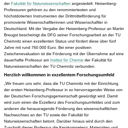
der
Fakultät für Naturwissenschaften
angesiedelt. Heisenberg-
r
Professuren gehören zu den renommiertesten und
ö
höchstdotierten Instrumenten der Drittmittelförderung für
ß
promovierte Wissenschaftlerinnen und Wissenschaftler in
e
Deutschland. Mit der Vergabe der Heisenberg-Professur an Martin
r
Breugst bescheinigt die DFG seiner Forschungsarbeit an der TU
n
Chemnitz einen exzellenten Status und fördert diese über fünf
Jahre mit rund 760.000 Euro. Bei einer positiven
Zwischenevaluation ist die Förderung mit der Übernahme auf eine
dauerhafte Professur am
Institut für Chemie
der Fakultät für
Naturwissenschaften der TU Chemnitz verbunden.
Herzlich willkommen in exzellentem Forschungsumfeld
„Wir freuen uns sehr, dass die TU Chemnitz mit der Einrichtung
der ersten Heisenberg-Professur in so hervorragender Weise von
der Deutschen Forschungsgemeinschaft gewürdigt wird. Damit
wird zum einen die Exzellenz des Forschungsumfeldes und zum
anderen die herausragende Förderung des wissenschaftlichen
Nachwuchses an der TU sowie der Fakultät für
Naturwissenschaften betont. Darüber hinaus wird durch den
Zuschnitt dieser Professur die Kernkompetenz ‚Materialien und