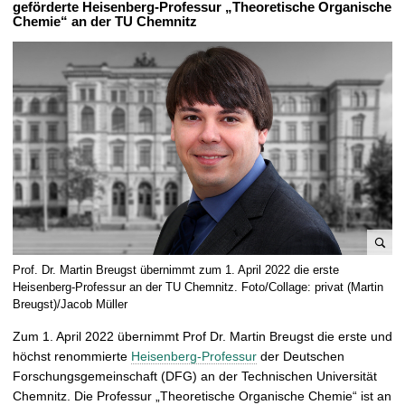
geförderte Heisenberg-Professur „Theoretische Organische
t
Chemie“ an der TU Chemnitz
B
Prof. Dr. Martin Breugst übernimmt zum 1. April 2022 die erste
i
Heisenberg-Professur an der TU Chemnitz. Foto/Collage: privat (Martin
l
Breugst)/Jacob Müller
d
Zum 1. April 2022 übernimmt Prof Dr. Martin Breugst die erste und
v
höchst renommierte
Heisenberg-Professur
der Deutschen
e
Forschungsgemeinschaft (DFG) an der Technischen Universität
r
Chemnitz. Die Professur „Theoretische Organische Chemie“ ist an
g