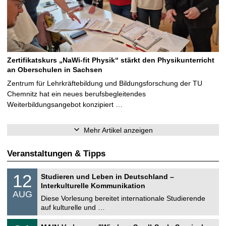
Zertifikatskurs „NaWi-fit Physik“ stärkt den Physikunterricht
an Oberschulen in Sachsen
Zentrum für Lehrkräftebildung und Bildungsforschung der TU
Chemnitz hat ein neues berufsbegleitendes
Weiterbildungsangebot konzipiert …
Mehr Artikel anzeigen
Veranstaltungen & Tipps
S
1
12
Studieren und Leben in Deutschland –
o
2
Interkulturelle Kommunikation
n
.
AUG
s
0
Diese Vorlesung bereitet internationale Studierende
t
8
auf kulturelle und …
i
.
g
2
T
e
3