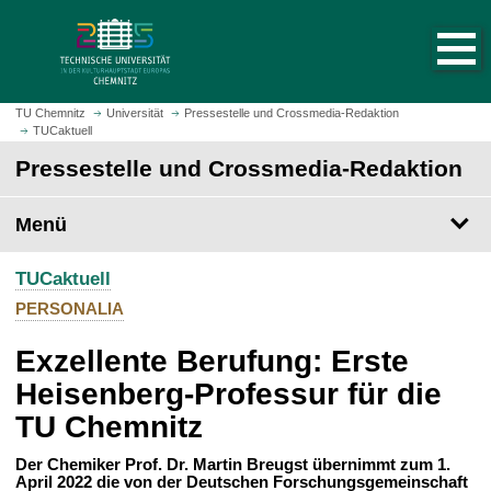
S
S
t
p
a
r
r
i
t
n
TU Chemnitz
Universität
Pressestelle und Crossmedia-Redaktion
s
TUCaktuell
g
e
e
Pressestelle und Crossmedia-Redaktion
i
z
t
u
Menü
e
m
a
H
u
TUCaktuell
a
f
u
PERSONALIA
r
p
u
Exzellente Berufung: Erste
t
f
i
Heisenberg-Professur für die
e
n
TU Chemnitz
n
h
a
Der Chemiker Prof. Dr. Martin Breugst übernimmt zum 1.
l
April 2022 die von der Deutschen Forschungsgemeinschaft