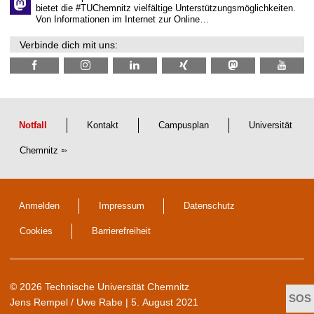
n
bietet die #TUChemnitz vielfältige Unterstützungsmöglichkeiten.
N
Von Informationen im Internet zur Online…
a
c
Verbinde dich mit uns:
h
w
u
c
h
s
Notfall
Kontakt
Campusplan
Universität
Chemnitz
Anmelden
Impressum
Datenschutz
Cookies
Barrierefreiheit
© 2026 Technische Universität Chemnitz
Jens Rempel / Uwe Rabe
| 5. August 2021