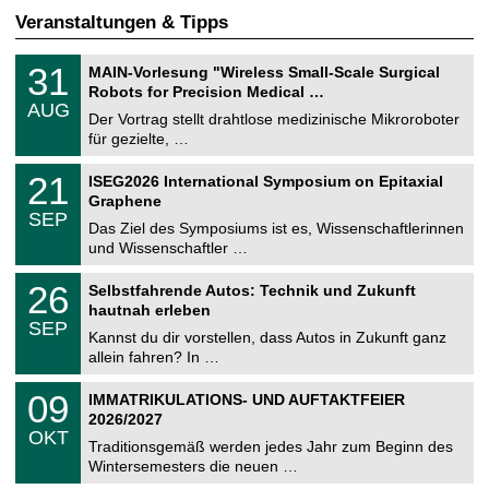
Veranstaltungen & Tipps
T
3
31
MAIN-Vorlesung "Wireless Small-Scale Surgical
U
1
Robots for Precision Medical …
C
.
AUG
h
0
Der Vortrag stellt drahtlose medizinische Mikroroboter
e
8
für gezielte, …
m
.
n
2
T
i
2
21
ISEG2026 International Symposium on Epitaxial
0
U
t
1
2
Graphene
C
z
.
6
SEP
h
0
Das Ziel des Symposiums ist es, Wissenschaftlerinnen
e
9
und Wissenschaftler …
m
.
n
2
T
i
2
26
Selbstfahrende Autos: Technik und Zukunft
0
U
t
6
2
hautnah erleben
C
z
.
6
SEP
h
0
Kannst du dir vorstellen, dass Autos in Zukunft ganz
e
9
allein fahren? In …
m
.
n
2
T
i
0
09
IMMATRIKULATIONS- UND AUFTAKTFEIER
0
U
t
9
2
2026/2027
C
z
.
6
OKT
h
1
Traditionsgemäß werden jedes Jahr zum Beginn des
e
0
Wintersemesters die neuen …
m
.
n