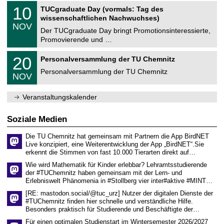
2
Z
i
1
10
TUCgraduate Day (vormals: Tag des
0
e
t
0
2
wissenschaftlichen Nachwuchses)
n
z
.
6
NOV
t
1
Der TUCgraduate Day bringt Promotionsinteressierte,
r
1
Promovierende und …
u
.
m
2
T
f
2
20
Personalversammlung der TU Chemnitz
0
U
ü
0
2
C
r
Personalversammlung der TU Chemnitz
.
6
NOV
h
d
1
e
e
1
m
n
.
Veranstaltungskalender
n
w
2
i
i
0
t
s
2
Soziale Medien
z
s
6
e
Die TU Chemnitz hat gemeinsam mit Partnern die App BirdNET
n
Live konzipiert, eine Weiterentwicklung der App „BirdNET“.Sie
s
erkennt die Stimmen von fast 10.000 Tierarten direkt auf…
c
h
Wie wird Mathematik für Kinder erlebbar? Lehramtsstudierende
a
der #TUChemnitz haben gemeinsam mit der Lern- und
f
Erlebniswelt Phänomenia in #Stollberg vier inter#aktive #MINT…
t
l
[RE: mastodon.social/@tuc_urz] Nutzer der digitalen Dienste der
i
#TUChemnitz finden hier schnelle und verständliche Hilfe.
c
Besonders praktisch für Studierende und Beschäftigte der…
h
e
Für einen optimalen Studienstart im Wintersemester 2026/2027