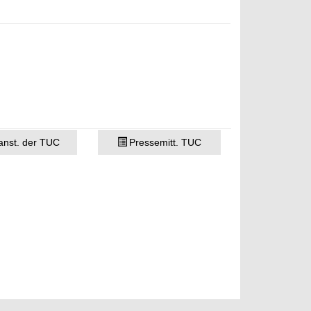
anst. der TUC
Pressemitt. TUC