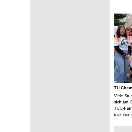
h
a
f
t
e
n
TU Chemn
Viele Stu
sich am C
TUC-Famil
diskrimin