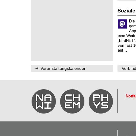
Soziale
Die
gem
App
eine Weit
„BirdNET“
von fast 1
auf…
Veranstaltungskalender
Verbind
Notfa