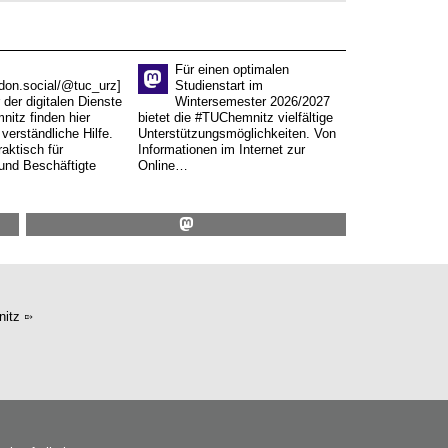
Für einen optimalen
don.social/@tuc_urz]
Studienstart im
 der digitalen Dienste
Wintersemester 2026/2027
itz finden hier
bietet die #TUChemnitz vielfältige
verständliche Hilfe.
Unterstützungsmöglichkeiten. Von
aktisch für
Informationen im Internet zur
und Beschäftigte
Online…
itz