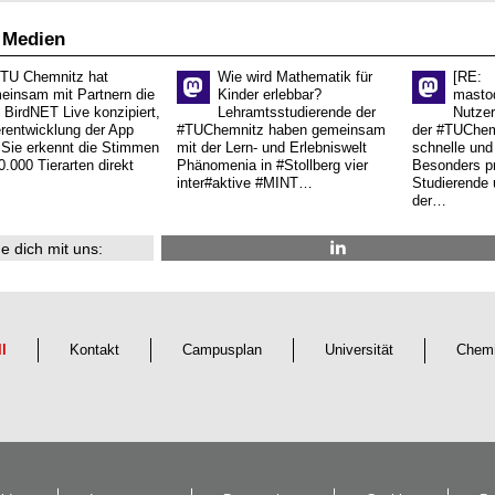
 Medien
 TU Chemnitz hat
Wie wird Mathematik für
[RE:
einsam mit Partnern die
Kinder erlebbar?
masto
 BirdNET Live konzipiert,
Lehramtsstudierende der
Nutzer
erentwicklung der App
#TUChemnitz haben gemeinsam
der #TUChemn
.Sie erkennt die Stimmen
mit der Lern- und Erlebniswelt
schnelle und 
0.000 Tierarten direkt
Phänomenia in #Stollberg vier
Besonders pr
inter#aktive #MINT…
Studierende 
der…
e dich mit uns:
ll
Kontakt
Campusplan
Universität
Chemn