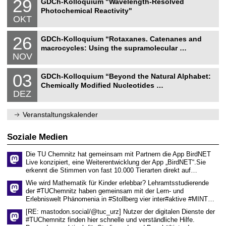
29
.
GDCh-Kolloquium "Wavelength-Resolved
a
i
9
2
Photochemical Reactivity"
t
s
.
0
OKT
u
s
1
2
r
e
0
6
N
w
n
2
26
.
GDCh-Kolloquium “Rotaxanes. Catenanes and
a
i
s
6
2
macrocycles: Using the supramolecular …
t
s
c
.
0
NOV
u
s
h
1
2
r
e
a
1
6
N
w
n
f
0
03
.
GDCh-Kolloquium “Beyond the Natural Alphabet:
a
i
s
t
3
2
Chemically Modified Nucleotides …
t
s
c
e
.
0
DEZ
u
s
h
n
1
2
r
e
a
2
6
w
n
f
.
Veranstaltungskalender
i
s
t
2
s
c
e
0
s
h
n
2
Soziale Medien
e
a
6
n
f
s
t
Die TU Chemnitz hat gemeinsam mit Partnern die App BirdNET
c
e
Live konzipiert, eine Weiterentwicklung der App „BirdNET“.Sie
h
n
erkennt die Stimmen von fast 10.000 Tierarten direkt auf…
a
Wie wird Mathematik für Kinder erlebbar? Lehramtsstudierende
f
der #TUChemnitz haben gemeinsam mit der Lern- und
t
e
Erlebniswelt Phänomenia in #Stollberg vier inter#aktive #MINT…
n
[RE: mastodon.social/@tuc_urz] Nutzer der digitalen Dienste der
#TUChemnitz finden hier schnelle und verständliche Hilfe.