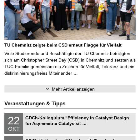
TU Chemnitz zeigte beim CSD erneut Flagge für Vielfalt
Viele Studierende und Beschäftigte der TU Chemnitz beteiligten
sich am Christopher Street Day (CSD) in Chemnitz und setzten als
TUC-Familie gemeinsam ein Zeichen für Vielfalt, Toleranz und ein
diskriminierungsfreies Miteinander …
Mehr Artikel anzeigen
Veranstaltungen & Tipps
N
2
22
GDCh-Kolloquium “Efficiency in Catalyst Design
a
2
for Asymmetric Catalysisi: …
t
.
OKT
u
1
r
0
N
w
2